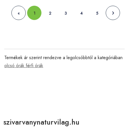
«
1
2
3
4
5
Termékek ár szerint rendezve a legolcsóbbtól a kategóriában
olcsó órák férfi órák
szivarvanynaturvilag.hu