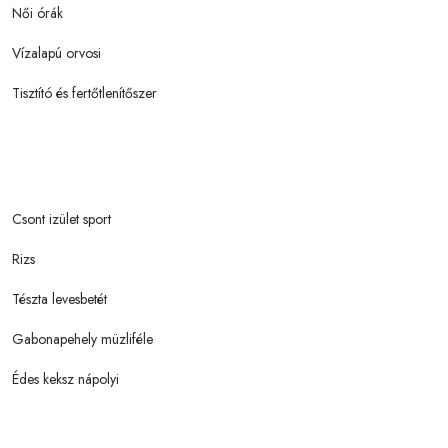
Női órák
Vízalapú orvosi
Tisztító és fertőtlenítőszer
Csont izület sport
Rizs
Tészta levesbetét
Gabonapehely müzliféle
Édes keksz nápolyi