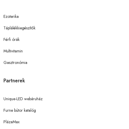
Ezoterika
Táplálékkiegészítők
Férfi órák
Multivitamin
Gasztronómia
Partnerek
Unique-LED webáruház
Furne bútor katalóg
PlázaMax