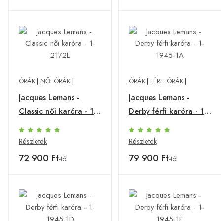
ÓRÁK
|
NŐI ÓRÁK
|
ÓRÁK
|
FÉRFI ÓRÁK
|
Jacques Lemans -
Jacques Lemans -
Classic női karóra - 1-
Derby férfi karóra - 1-
2172L
1945-1A
Részletek
Részletek
72 900 Ft
79 900 Ft
-tól
-tól