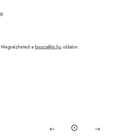
g.
Megnézheted a
bioszallito.hu
oldalon.