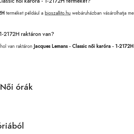
Classic női karóra - 1-2172H terméket?
72H
terméket például a
bioszallito.hu
webáruházban vásárolhatja me
- 1-2172H raktáron van?
ahol van raktáron
Jacques Lemans - Classic női karóra - 1-2172H
 Női órák
riából