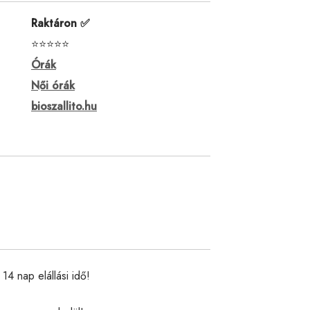
Raktáron ✅
⭐⭐⭐⭐⭐
Órák
Női órák
bioszallito.hu
14 nap elállási idő!