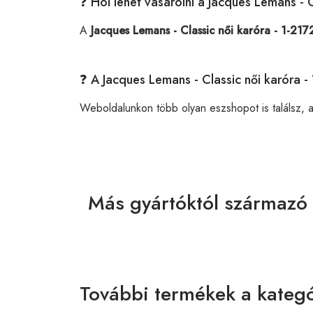
❓ Hol lehet vásárolni a Jacques Lemans - 
A
Jacques Lemans - Classic női karóra - 1-21
❓ A Jacques Lemans - Classic női karóra 
Weboldalunkon több olyan eszshopot is találsz, 
Más gyártóktól származó
További termékek a kategó