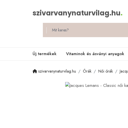
szivarvanynaturvilag.hu
.
Új termékek
Vitaminok és ásványi anyagok
szivarvanynaturvilag.hu
Órák
Női órák
Jacq