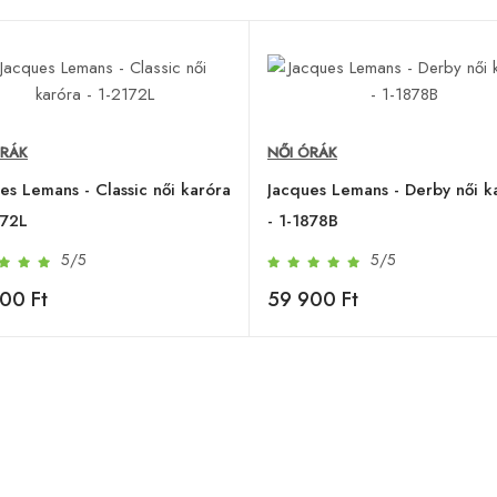
ÓRÁK
NŐI ÓRÁK
es Lemans - Classic női karóra
Jacques Lemans - Derby női k
172L
- 1-1878B
5/5
5/5
00 Ft
59 900 Ft