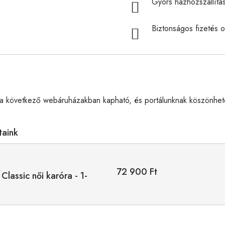
Gyors házhozszállítá
Biztonságos fizetés o
a következő webáruházakban kapható, és portálunknak köszönhető
taink
72 900 Ft
Classic női karóra - 1-