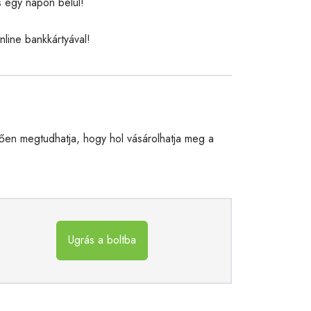
s egy napon belül!
nline bankkártyával!
en megtudhatja, hogy hol vásárolhatja meg a
Ugrás a boltba