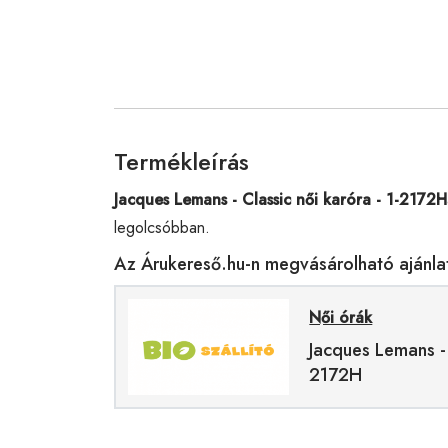
Termékleírás
Jacques Lemans - Classic női karóra - 1-2172H
legolcsóbban.
Az Árukereső.hu-n megvásárolható ajánla
Női órák
Jacques Lemans - 
2172H