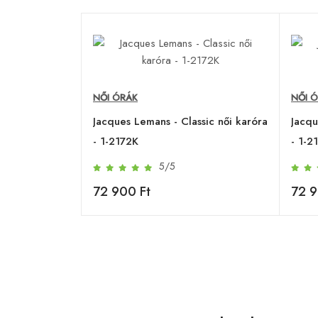
NŐI ÓRÁK
NŐI 
Jacques Lemans - Classic női karóra
Jacqu
- 1-2172K
- 1-2
5/5
72 900 Ft
72 9