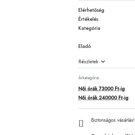
Elérhetőség
Értékelés
Kategória
Eladó
Részletek
Árkategória:
Női órák 73000 Ft-ig
Női órák 240000 Ft-ig
Biztonságos vásárlás! 