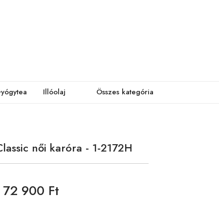
yógytea
Illóolaj
Összes kategória
lassic női karóra - 1-2172H
72 900 Ft