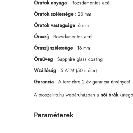
Óratok anyaga
: Rozsdamentes acél
Óratok szélessége
: 28 mm
Óratok vastagsága
:6 mm
Óraszíj
: Rozsdamentes acél
Óraszíj szélessége
: 16 mm
Óraüveg
: Sapphire glass coating
Vízállóság
: 5 ATM (50 méter)
Garancia
: A termékre 2 év garancia érvényes!
A
bioszallito.hu
webáruházban a
női órák
kategó
Paraméterek