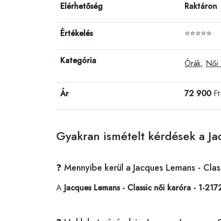
Elérhetőség
Raktáron
Értékelés
⭐⭐⭐⭐⭐
Kategória
Órák
,
Női 
Ár
72 900
Ft
Gyakran ismételt kérdések a Ja
❓ Mennyibe kerül a Jacques Lemans - Clas
A
Jacques Lemans - Classic női karóra - 1-21