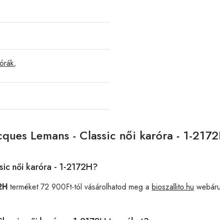
órák
,
cques Lemans - Classic női karóra - 1-217
sic női karóra - 1-2172H?
72H
terméket 72 900Ft-tól vásárolhatod meg a
bioszallito.hu
webáru