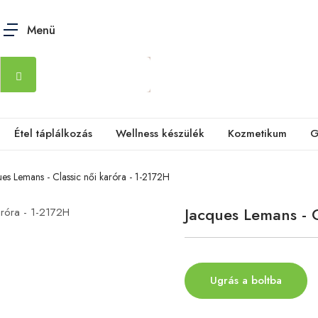
Menü
Étel táplálkozás
Wellness készülék
Kozmetikum
G
ues Lemans - Classic női karóra - 1-2172H
Jacques Lemans - C
Ugrás a boltba