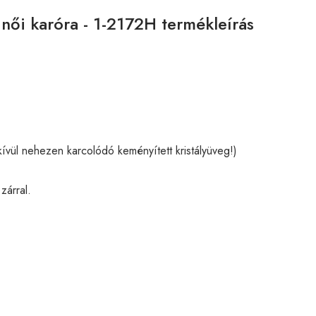
 női karóra - 1-2172H termékleírás
ívül nehezen karcolódó keményített kristályüveg!)
zárral.