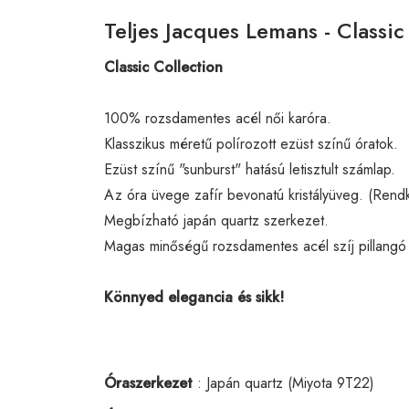
Teljes Jacques Lemans - Classic
Classic Collection
100% rozsdamentes acél női karóra.
Klasszikus méretű polírozott ezüst színű óratok.
Ezüst színű "sunburst" hatású letisztult számlap.
Az óra üvege zafír bevonatú kristályüveg. (Rendk
Megbízható japán quartz szerkezet.
Magas minőségű rozsdamentes acél szíj pillangó 
Könnyed elegancia és sikk!
Óraszerkezet
: Japán quartz (Miyota 9T22)