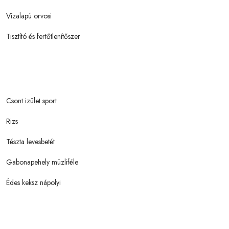
Vízalapú orvosi
Tisztító és fertőtlenítőszer
Csont izület sport
Rizs
Tészta levesbetét
Gabonapehely müzliféle
Édes keksz nápolyi