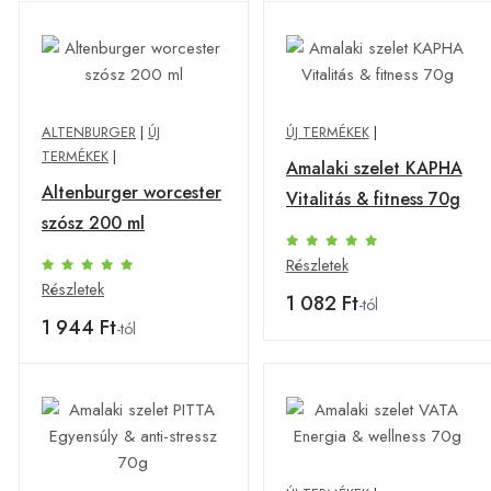
ALTENBURGER
|
ÚJ
ÚJ TERMÉKEK
|
TERMÉKEK
|
Amalaki szelet KAPHA
Altenburger worcester
Vitalitás & fitness 70g
szósz 200 ml
Részletek
Részletek
1 082 Ft
-tól
1 944 Ft
-tól