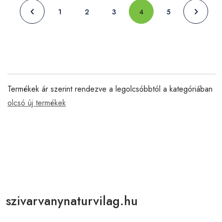
1
2
3
4
5
Termékek ár szerint rendezve a legolcsóbbtól a kategóriában
olcsó új termékek
szivarvanynaturvilag.hu