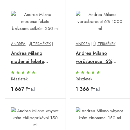
ANDREA
|
ÚJ TERMÉKEK
|
ANDREA
|
ÚJ TERMÉKEK
|
Andrea Milano
Andrea Milano
modenai fekete
vörösborecet 6%
balzsamecetkrém 250
1000 ml
ml
Részletek
Részletek
1 667 Ft
1 366 Ft
-tól
-tól