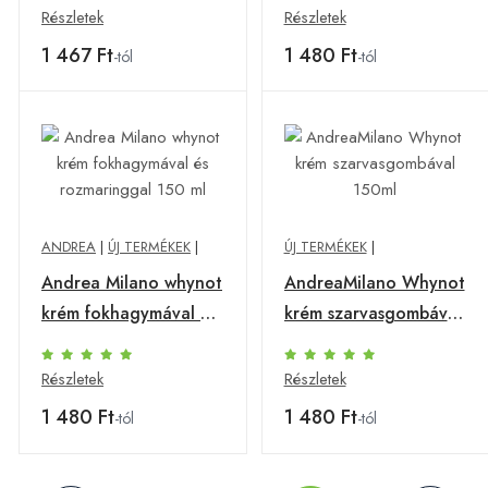
Részletek
Részletek
1 467 Ft
1 480 Ft
-tól
-tól
ANDREA
|
ÚJ TERMÉKEK
|
ÚJ TERMÉKEK
|
Andrea Milano whynot
AndreaMilano Whynot
krém fokhagymával és
krém szarvasgombával
rozmaringgal 150 ml
150ml
Részletek
Részletek
1 480 Ft
1 480 Ft
-tól
-tól