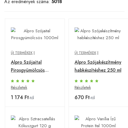
Az eredmények száma:
5018
ÚJ TERMÉKEK
|
ÚJ TERMÉKEK
|
Alpro Szójaital
Alpro Szójakészítmény
Pirosgyümölcsös
habkészítéshez 250 ml
1000ml
Részletek
Részletek
1 174 Ft
670 Ft
-tól
-tól