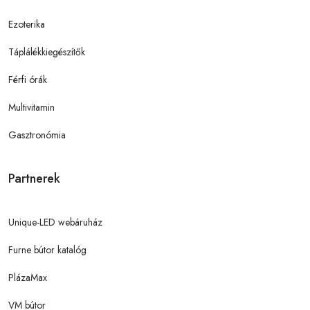
Ezoterika
Táplálékkiegészítők
Férfi órák
Multivitamin
Gasztronómia
Partnerek
Unique-LED webáruház
Furne bútor katalóg
PlázaMax
VM bútor