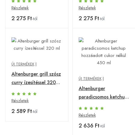
Részletek
Részletek
2 275 Ft
2 275 Ft
-tól
-tól
ÚJ TERMÉKEK
|
Altenburger grill szósz
ÚJ TERMÉKEK
|
curry ízesítéssel 320
Altenburger
ml
paradicsomos ketchup
Részletek
hozzáadott cukor
2 589 Ft
-tól
nélkül 450 ml
Részletek
2 636 Ft
-tól