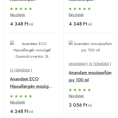
cseresznyevirág
levend&vanília
mosógél3L
mosógél 3L
Részletek
Részletek
4 348 Ft
4 348 Ft
-tól
-tól
ANANDAM
|
ÚJ TERMÉKEK
|
ÚJ TERMÉKEK
|
Anandam mosóparfüm
Anandam ECO
joy 100 ml
Hipoallergén mosógél
Gyümölcsvarázs 3L
Részletek
Részletek
3 056 Ft
-tól
4 348 Ft
-tól