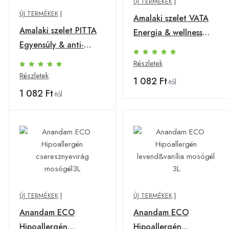
ÚJ TERMÉKEK
|
ÚJ TERMÉKEK
|
Amalaki szelet VATA
Amalaki szelet PITTA
Energia & wellness
Egyensúly & anti-
70g
stressz 70g
Részletek
Részletek
1 082 Ft
-tól
1 082 Ft
-tól
ÚJ TERMÉKEK
|
ÚJ TERMÉKEK
|
Anandam ECO
Anandam ECO
Hipoallergén
Hipoallergén