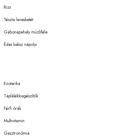
Rizs
Tészta levesbetét
Gabonapehely müzliféle
Édes keksz nápolyi
Ezoterika
Táplálékkiegészítők
Férfi órák
Multivitamin
Gasztronómia