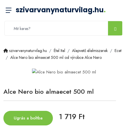
szivarvanynaturvilag.hu
.
szivarvanynaturvilag.hu
Étel Ital
Alapvető élelmiszerek
Ecet
Alce Nero bio almaecet 500 ml od výrobce Alce Nero
Alce Nero bio almaecet 500 ml
1 719 Ft
Ugrás a boltba