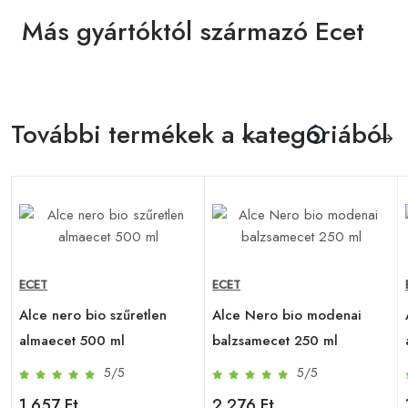
Más gyártóktól származó Ecet
További termékek a kategóriából
ECET
ECET
Alce nero bio szűretlen
Alce Nero bio modenai
almaecet 500 ml
balzsamecet 250 ml
5/5
5/5
1 657 Ft
2 276 Ft