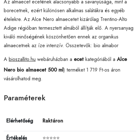
Az almaecet ecetének alacsonyabb a savanyúsága, mint a
borecetnek, ezért különösen alkalmas salátákra és egyéb
ételekre. Az Alce Nero almaecetet kizárólag Trentino-Alto
Adige régióban termesztett almából állítják elő. A nyersanyag
kiváló minőségének köszönhetően ennek az organikus
almaecetnek az íze intenzív. Összetevők: bio almabor
A
bioszallito.hu
webáruházban a
ecet
kategóriából a
Alce
Nero bio almaecet 500 ml
) terméket 1 719 Ft-os áron
vásárolhatod meg.
Paraméterek
Elérhetőség
Raktáron
Értékelés
⭐⭐⭐⭐⭐