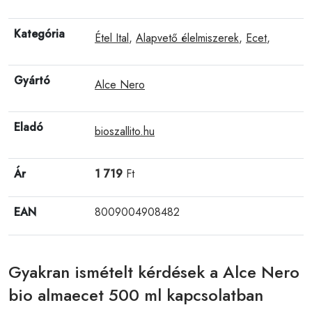
Kategória
Étel Ital
,
Alapvető élelmiszerek
,
Ecet
,
Gyártó
Alce Nero
Eladó
bioszallito.hu
Ár
1 719
Ft
EAN
8009004908482
Gyakran ismételt kérdések a Alce Nero
bio almaecet 500 ml kapcsolatban