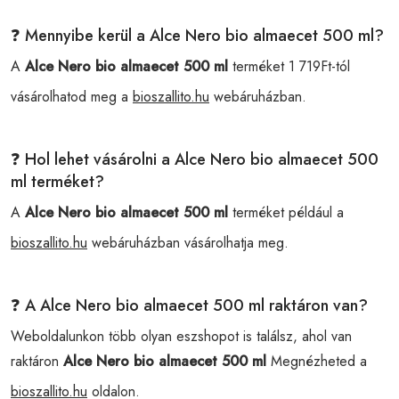
❓ Mennyibe kerül a Alce Nero bio almaecet 500 ml?
A
Alce Nero bio almaecet 500 ml
terméket 1 719Ft-tól
vásárolhatod meg a
bioszallito.hu
webáruházban.
❓ Hol lehet vásárolni a Alce Nero bio almaecet 500
ml terméket?
A
Alce Nero bio almaecet 500 ml
terméket például a
bioszallito.hu
webáruházban vásárolhatja meg.
❓ A Alce Nero bio almaecet 500 ml raktáron van?
Weboldalunkon több olyan eszshopot is találsz, ahol van
raktáron
Alce Nero bio almaecet 500 ml
Megnézheted a
bioszallito.hu
oldalon.