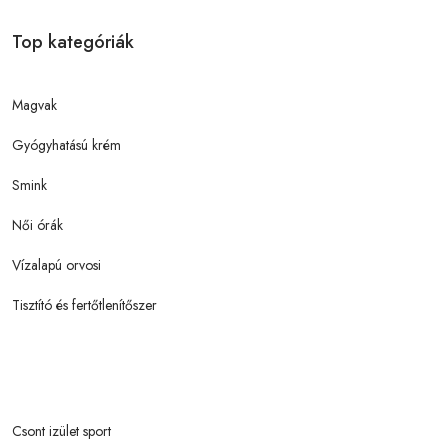
Top kategóriák
Magvak
Gyógyhatású krém
Smink
Női órák
Vízalapú orvosi
Tisztító és fertőtlenítőszer
Csont izület sport