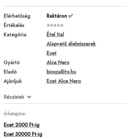
Elérhetőség
Raktáron ✅
Értékelés
⭐⭐⭐⭐⭐
Kategória
Étel Ital
Alapvető élelmiszerek
Ecet
Gyártó
Alce Nero
Eladó
bioszallito.hu
Ajánljuk
Ecet Alce Nero
Részletek
Árkategória:
Ecet 2000 Ft-ig
Ecet 30000 Ft-ig