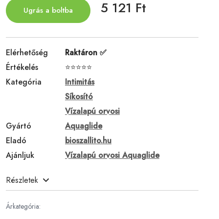
5 121 Ft
Ugrás a boltba
Elérhetőség
Raktáron ✅
Értékelés
⭐⭐⭐⭐⭐
Kategória
Intimitás
Síkosító
Vízalapú orvosi
Gyártó
Aquaglide
Eladó
bioszallito.hu
Ajánljuk
Vízalapú orvosi Aquaglide
Részletek
Árkategória: