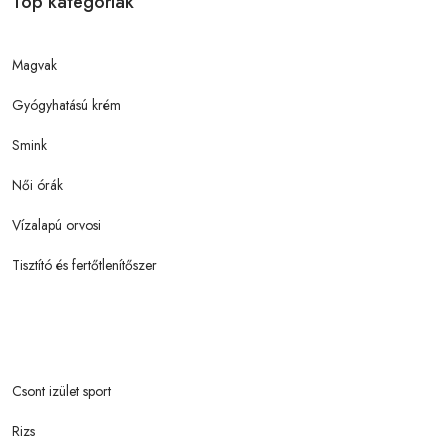
Top kategóriák
Magvak
Gyógyhatású krém
Smink
Női órák
Vízalapú orvosi
Tisztító és fertőtlenítőszer
Csont izület sport
Rizs