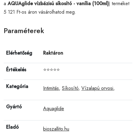
a
AQUAglide vízbázisú síkosító - vanília (100ml)
) terméket
5 121 Ft-os áron vásárolhatod meg.
Paraméterek
Elérhetőség
Raktáron
Értékelés
⭐⭐⭐⭐⭐
Kategória
Intimitás
,
Síkosító
,
Vízalapú orvosi
,
Gyártó
Aquaglide
Eladó
bioszallito.hu