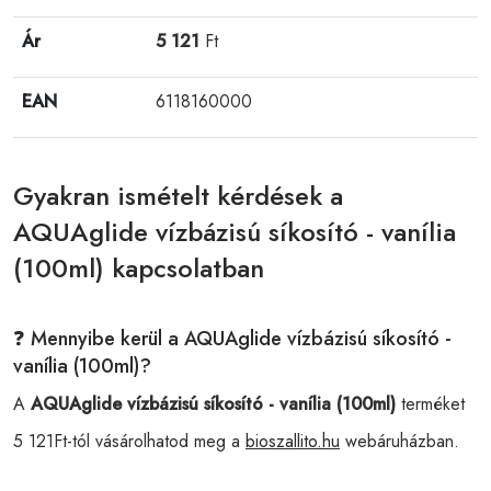
Ár
5 121
Ft
EAN
6118160000
Gyakran ismételt kérdések a
AQUAglide vízbázisú síkosító - vanília
(100ml) kapcsolatban
❓ Mennyibe kerül a AQUAglide vízbázisú síkosító -
vanília (100ml)?
A
AQUAglide vízbázisú síkosító - vanília (100ml)
terméket
5 121Ft-tól vásárolhatod meg a
bioszallito.hu
webáruházban.