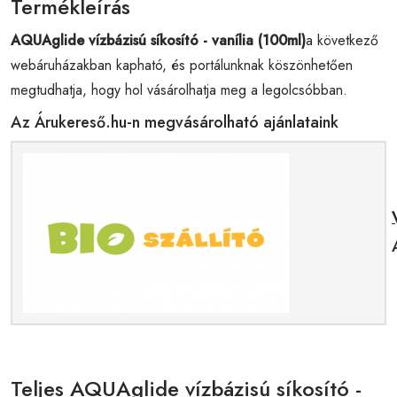
Termékleírás
AQUAglide vízbázisú síkosító - vanília (100ml)
a következő
webáruházakban kapható, és portálunknak köszönhetően
megtudhatja, hogy hol vásárolhatja meg a legolcsóbban.
Az Árukereső.hu-n megvásárolható ajánlataink
Teljes AQUAglide vízbázisú síkosító -