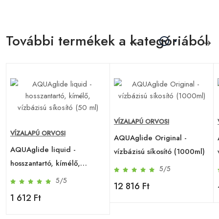
További termékek a kategóriából
VÍZALAPÚ ORVOSI
VÍZALAPÚ ORVOSI
AQUAglide Original -
AQUAglide liquid -
vízbázisú síkosító (1000ml)
hosszantartó, kímélő,
5/5
vízbázisú síkosító (50 ml)
5/5
12 816 Ft
1 612 Ft