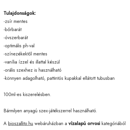
Tulajdonságok:
-zsír mentes
-bőrbarát
-óvszerbarát
-optimális ph-val
-színezékektől mentes
-vanília ízzel és illattal készül
-orális szexhez is használható
-könnyen adagolható, pattintós kupakkal ellátott tubusban
100ml-es kiszerelésben.
Bármilyen anyagú szex-játékszerrel használható.
A
bioszallito.hu
webáruházban a
vízalapú orvosi
kategóriából