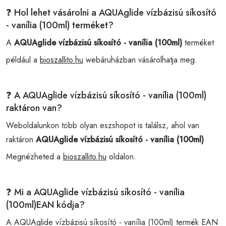
❓ Hol lehet vásárolni a AQUAglide vízbázisú síkosító
- vanília (100ml) terméket?
A
AQUAglide vízbázisú síkosító - vanília (100ml)
terméket
például a
bioszallito.hu
webáruházban vásárolhatja meg.
❓ A AQUAglide vízbázisú síkosító - vanília (100ml)
raktáron van?
Weboldalunkon több olyan eszshopot is találsz, ahol van
raktáron
AQUAglide vízbázisú síkosító - vanília (100ml)
Megnézheted a
bioszallito.hu
oldalon.
❓ Mi a AQUAglide vízbázisú síkosító - vanília
(100ml)EAN kódja?
A AQUAglide vízbázisú síkosító - vanília (100ml) termék EAN