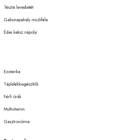
Tészta levesbetét
Gabonapehely müzliféle
Édes keksz nápolyi
Ezoterika
Táplálékkiegészítők
Férfi órák
Multivitamin
Gasztronómia