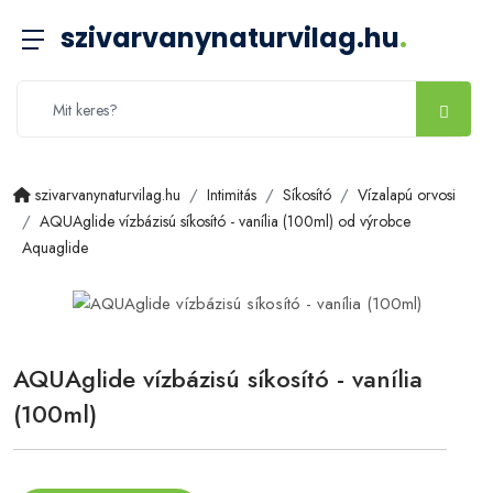
szivarvanynaturvilag.hu
.
szivarvanynaturvilag.hu
Intimitás
Síkosító
Vízalapú orvosi
AQUAglide vízbázisú síkosító - vanília (100ml) od výrobce
Aquaglide
AQUAglide vízbázisú síkosító - vanília
(100ml)