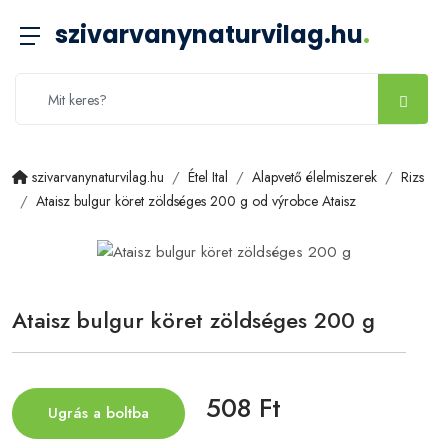
szivarvanynaturvilag.hu
.
szivarvanynaturvilag.hu
Étel Ital
Alapvető élelmiszerek
Rizs
Ataisz bulgur köret zöldséges 200 g od výrobce Ataisz
Ataisz bulgur köret zöldséges 200 g
508 Ft
Ugrás a boltba