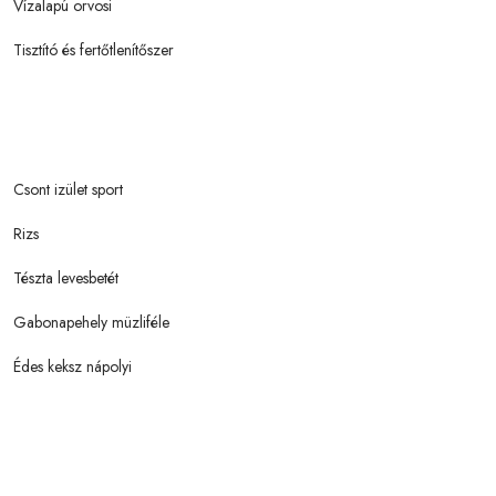
Vízalapú orvosi
Tisztító és fertőtlenítőszer
Csont izület sport
Rizs
Tészta levesbetét
Gabonapehely müzliféle
Édes keksz nápolyi