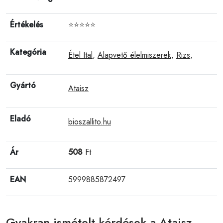
Értékelés
⭐⭐⭐⭐⭐
Kategória
Étel Ital
,
Alapvető élelmiszerek
,
Rizs
,
Gyártó
Ataisz
Eladó
bioszallito.hu
Ár
508
Ft
EAN
5999885872497
Gyakran ismételt kérdések a Ataisz