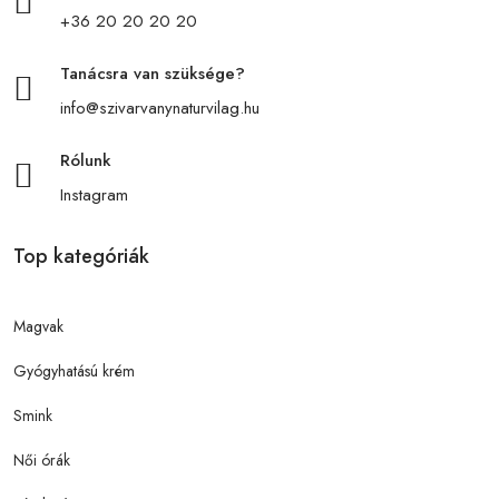
+36 20 20 20 20
Tanácsra van szüksége?
info@szivarvanynaturvilag.hu
Rólunk
Instagram
Top kategóriák
Magvak
Gyógyhatású krém
Smink
Női órák