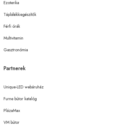
Ezoterika
Táplálékkiegészítők
Férfi órák
Multivitamin
Gasztronómia
Partnerek
Unique-LED webáruház
Furne bútor katalóg
PlázaMax
VM bútor