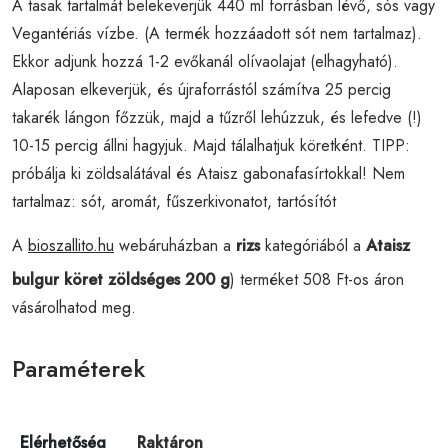
A tasak tartalmát belekeverjük 440 ml forrásban lévő, sós vagy
Vegantériás vízbe. (A termék hozzáadott sót nem tartalmaz).
Ekkor adjunk hozzá 1-2 evőkanál olívaolajat (elhagyható).
Alaposan elkeverjük, és újraforrástól számítva 25 percig
takarék lángon főzzük, majd a tűzről lehúzzuk, és lefedve (!)
10-15 percig állni hagyjuk. Majd tálalhatjuk köretként. TIPP:
próbálja ki zöldsalátával és Ataisz gabonafasírtokkal! Nem
tartalmaz: sót, aromát, fűszerkivonatot, tartósítót
A
bioszallito.hu
webáruházban a
rizs
kategóriából a
Ataisz
bulgur köret zöldséges 200 g
) terméket 508 Ft-os áron
vásárolhatod meg.
Paraméterek
Elérhetőség
Raktáron