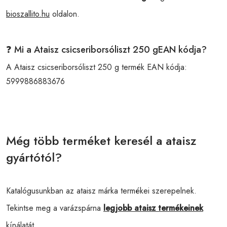
bioszallito.hu
oldalon.
❓ Mi a Ataisz csicseriborsóliszt 250 gEAN kódja?
A Ataisz csicseriborsóliszt 250 g termék EAN kódja:
5999886883676
Még több terméket keresél a ataisz
gyártótól?
Katalógusunkban az ataisz márka termékei szerepelnek.
Tekintse meg a varázspárna
legjobb ataisz termékeinek
kínálatát.