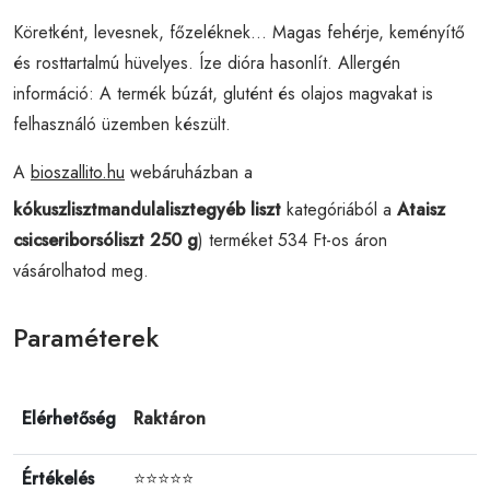
Köretként, levesnek, főzeléknek... Magas fehérje, keményítő
és rosttartalmú hüvelyes. Íze dióra hasonlít. Allergén
információ: A termék búzát, glutént és olajos magvakat is
felhasználó üzemben készült.
A
bioszallito.hu
webáruházban a
kókuszlisztmandulalisztegyéb liszt
kategóriából a
Ataisz
csicseriborsóliszt 250 g
) terméket 534 Ft-os áron
vásárolhatod meg.
Paraméterek
Elérhetőség
Raktáron
Értékelés
⭐⭐⭐⭐⭐