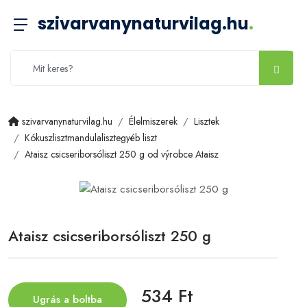
szivarvanynaturvilag.hu
.
szivarvanynaturvilag.hu
Élelmiszerek
Lisztek
Kókuszlisztmandulalisztegyéb liszt
Ataisz csicseriborsóliszt 250 g od výrobce Ataisz
Ataisz csicseriborsóliszt 250 g
534 Ft
Ugrás a boltba