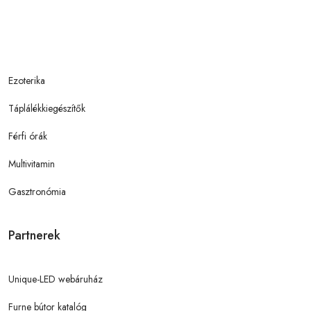
Ezoterika
Táplálékkiegészítők
Férfi órák
Multivitamin
Gasztronómia
Partnerek
Unique-LED webáruház
Furne bútor katalóg