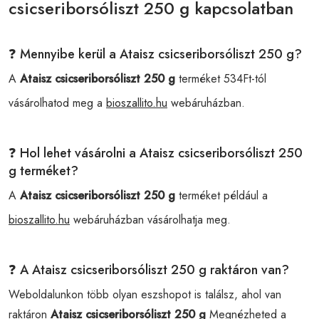
csicseriborsóliszt 250 g kapcsolatban
❓ Mennyibe kerül a Ataisz csicseriborsóliszt 250 g?
A
Ataisz csicseriborsóliszt 250 g
terméket 534Ft-tól
vásárolhatod meg a
bioszallito.hu
webáruházban.
❓ Hol lehet vásárolni a Ataisz csicseriborsóliszt 250
g terméket?
A
Ataisz csicseriborsóliszt 250 g
terméket például a
bioszallito.hu
webáruházban vásárolhatja meg.
❓ A Ataisz csicseriborsóliszt 250 g raktáron van?
Weboldalunkon több olyan eszshopot is találsz, ahol van
raktáron
Ataisz csicseriborsóliszt 250 g
Megnézheted a