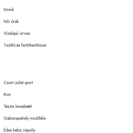
Smink
Női órák
Vízalapú orvosi
Tisztító és fertőtlenítőszer
Csont izület sport
Rizs
Tészta levesbetét
Gabonapehely müzliféle
Édes keksz nápolyi