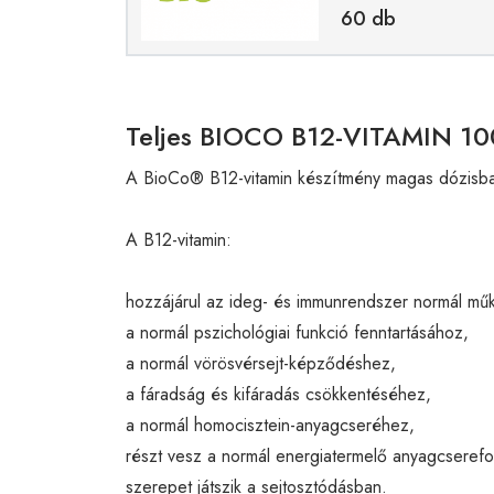
60 db
Teljes BIOCO B12-VITAMIN 10
A BioCo® B12-vitamin készítmény magas dózisban,
A B12-vitamin:
hozzájárul az ideg- és immunrendszer normál m
a normál pszichológiai funkció fenntartásához,
a normál vörösvérsejt-képződéshez,
a fáradság és kifáradás csökkentéséhez,
a normál homocisztein-anyagcseréhez,
részt vesz a normál energiatermelő anyagcseref
szerepet játszik a sejtosztódásban.