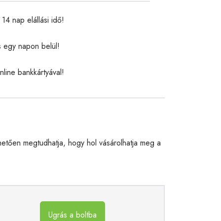
14 nap elállási idő!
s egy napon belül!
nline bankkártyával!
etően megtudhatja, hogy hol vásárolhatja meg a
Ugrás a boltba