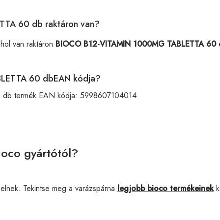
TA 60 db raktáron van?
ahol van raktáron
BIOCO B12-VITAMIN 1000MG TABLETTA 60 
BLETTA 60 dbEAN kódja?
db termék EAN kódja:
5998607104014
ioco gyártótól?
elnek. Tekintse meg a varázspárna
legjobb bioco termékeinek
kí