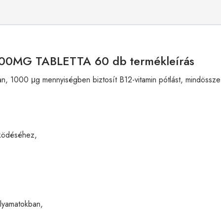
00MG TABLETTA 60 db termékleírás
 1000 μg mennyiségben biztosít B12-vitamin pótlást, mindössze n
űködéséhez,
olyamatokban,