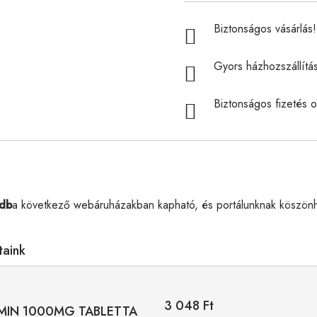
Biztonságos vásárlás! 
Gyors házhozszállítá
Biztonságos fizetés o
db
a következő webáruházakban kapható, és portálunknak köszönh
taink
3 048 Ft
AMIN 1000MG TABLETTA