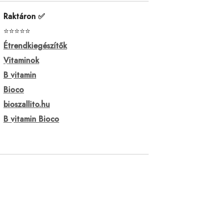
Raktáron ✅
⭐⭐⭐⭐⭐
Étrendkiegészítők
Vitaminok
B vitamin
Bioco
bioszallito.hu
B vitamin Bioco