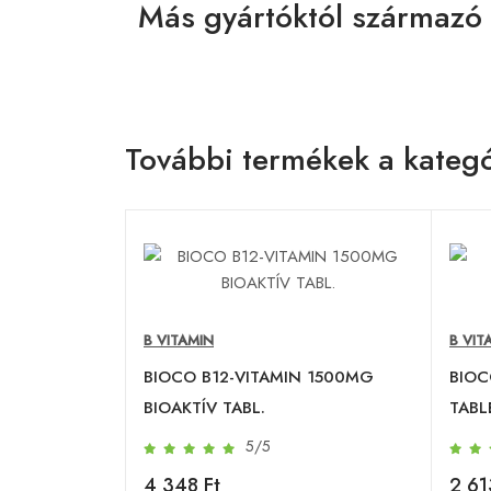
Más gyártóktól származó 
További termékek a kategó
B VITAMIN
B VIT
BIOCO B12-VITAMIN 1500MG
BIOC
BIOAKTÍV TABL.
TABL
5/5
4 348 Ft
2 61