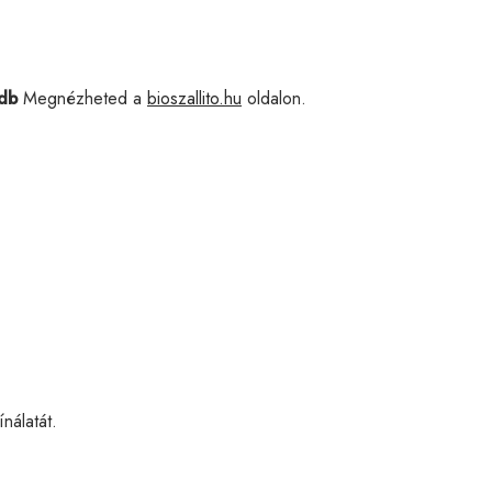
db
Megnézheted a
bioszallito.hu
oldalon.
nálatát.