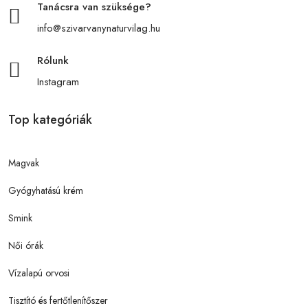
Tanácsra van szüksége?
info@szivarvanynaturvilag.hu
Rólunk
Instagram
Top kategóriák
Magvak
Gyógyhatású krém
Smink
Női órák
Vízalapú orvosi
Tisztító és fertőtlenítőszer