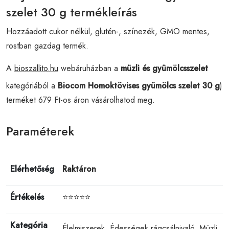
szelet 30 g termékleírás
Hozzáadott cukor nélkül, glutén-, színezék, GMO mentes,
rostban gazdag termék.
A
bioszallito.hu
webáruházban a
müzli és gyümölcsszelet
kategóriából a
Biocom Homoktövises gyümölcs szelet 30 g
)
terméket 679 Ft-os áron vásárolhatod meg.
Paraméterek
Elérhetőség
Raktáron
Értékelés
⭐⭐⭐⭐⭐
Kategória
Élelmiszerek
,
Édességek rágcsálnivaló
,
Müzli