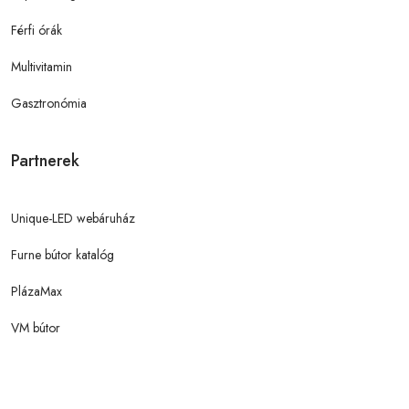
Férfi órák
Multivitamin
Gasztronómia
Partnerek
Unique-LED webáruház
Furne bútor katalóg
PlázaMax
VM bútor