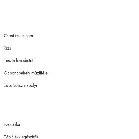
Csont izület sport
Rizs
Tészta levesbetét
Gabonapehely müzliféle
Édes keksz nápolyi
Ezoterika
Táplálékkiegészítők