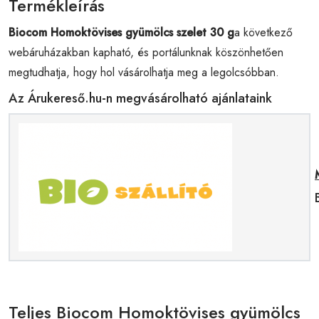
Termékleírás
Biocom Homoktövises gyümölcs szelet 30 g
a következő
webáruházakban kapható, és portálunknak köszönhetően
megtudhatja, hogy hol vásárolhatja meg a legolcsóbban.
Az Árukereső.hu-n megvásárolható ajánlataink
Teljes Biocom Homoktövises gyümölcs