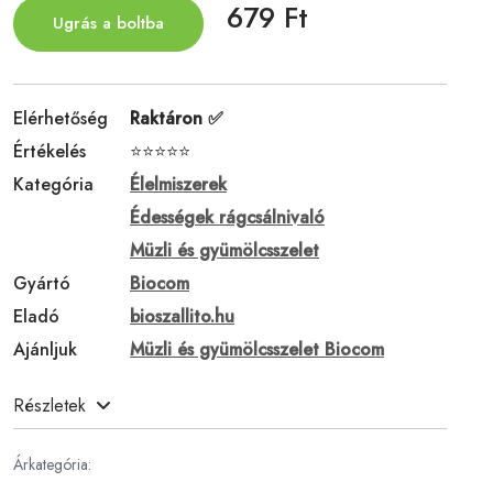
679 Ft
Ugrás a boltba
Elérhetőség
Raktáron ✅
Értékelés
⭐⭐⭐⭐⭐
Kategória
Élelmiszerek
Édességek rágcsálnivaló
Müzli és gyümölcsszelet
Gyártó
Biocom
Eladó
bioszallito.hu
Ajánljuk
Müzli és gyümölcsszelet Biocom
Részletek
Árkategória: