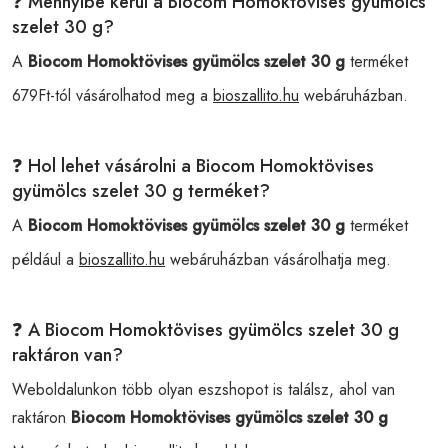
❓ Mennyibe kerül a Biocom Homoktövises gyümölcs
szelet 30 g?
A
Biocom Homoktövises gyümölcs szelet 30 g
terméket
679Ft-tól vásárolhatod meg a
bioszallito.hu
webáruházban.
❓ Hol lehet vásárolni a Biocom Homoktövises
gyümölcs szelet 30 g terméket?
A
Biocom Homoktövises gyümölcs szelet 30 g
terméket
például a
bioszallito.hu
webáruházban vásárolhatja meg.
❓ A Biocom Homoktövises gyümölcs szelet 30 g
raktáron van?
Weboldalunkon több olyan eszshopot is találsz, ahol van
raktáron
Biocom Homoktövises gyümölcs szelet 30 g