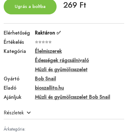
269 Ft
Ugrás a boltba
Elérhetőség
Raktáron ✅
Értékelés
⭐⭐⭐⭐⭐
Kategória
Élelmiszerek
Édességek rágcsálnivaló
Müzli és gyümölcsszelet
Gyártó
Bob Snail
Eladó
bioszallito.hu
Ajánljuk
Müzli és gyümölcsszelet Bob Snail
Részletek
Árkategória: