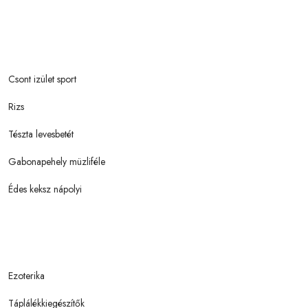
Csont izület sport
Rizs
Tészta levesbetét
Gabonapehely müzliféle
Édes keksz nápolyi
Ezoterika
Táplálékkiegészítők