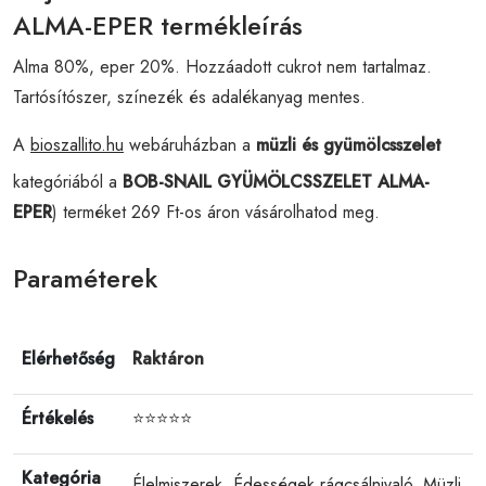
ALMA-EPER termékleírás
Alma 80%, eper 20%. Hozzáadott cukrot nem tartalmaz.
Tartósítószer, színezék és adalékanyag mentes.
A
bioszallito.hu
webáruházban a
müzli és gyümölcsszelet
kategóriából a
BOB-SNAIL GYÜMÖLCSSZELET ALMA-
EPER
) terméket 269 Ft-os áron vásárolhatod meg.
Paraméterek
Elérhetőség
Raktáron
Értékelés
⭐⭐⭐⭐⭐
Kategória
Élelmiszerek
,
Édességek rágcsálnivaló
,
Müzli