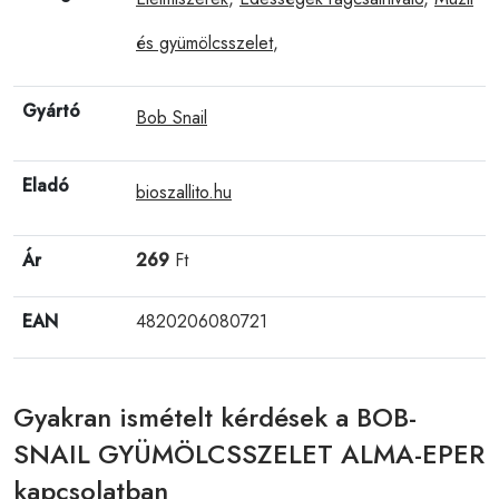
és gyümölcsszelet
,
Gyártó
Bob Snail
Eladó
bioszallito.hu
Ár
269
Ft
EAN
4820206080721
Gyakran ismételt kérdések a BOB-
SNAIL GYÜMÖLCSSZELET ALMA-EPER
kapcsolatban