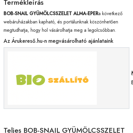
Termékleírás
BOB-SNAIL GYÜMÖLCSSZELET ALMA-EPER
a következő
webáruházakban kapható, és portálunknak köszönhetően
megtudhatja, hogy hol vásárolhatja meg a legolcsóbban.
Az Árukereső.hu-n megvásárolható ajánlataink
Teljes BOB-SNAIL GYÜMÖLCSSZELET