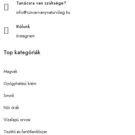
Tanácsra van szüksége?
info@szivarvanynaturvilag.hu
Rólunk
Instagram
Top kategóriák
Magvak
Gyógyhatású krém
Smink
Női órák
Vízalapú orvosi
Tisztító és fertőtlenítőszer