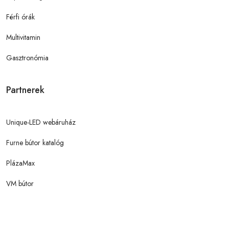
Férfi órák
Multivitamin
Gasztronómia
Partnerek
Unique-LED webáruház
Furne bútor katalóg
PlázaMax
VM bútor