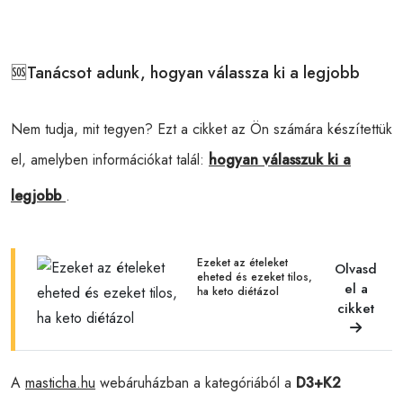
🆘Tanácsot adunk, hogyan válassza ki a legjobb
Nem tudja, mit tegyen? Ezt a cikket az Ön számára készítettük
el, amelyben információkat talál:
hogyan válasszuk ki a
legjobb
.
Ezeket az ételeket
Olvasd
eheted és ezeket tilos,
el a
ha keto diétázol
cikket
A
masticha.hu
webáruházban a
kategóriából a
D3+K2