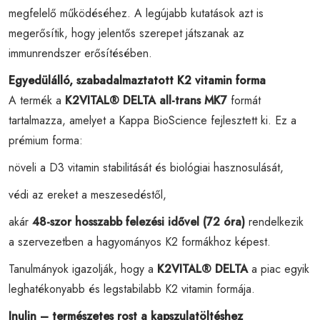
megfelelő működéséhez. A legújabb kutatások azt is
megerősítik, hogy jelentős szerepet játszanak az
immunrendszer erősítésében.
Egyedülálló, szabadalmaztatott K2 vitamin forma
A termék a
K2VITAL® DELTA all-trans MK7
formát
tartalmazza, amelyet a Kappa BioScience fejlesztett ki. Ez a
prémium forma:
növeli a D3 vitamin stabilitását és biológiai hasznosulását,
védi az ereket a meszesedéstől,
akár
48-szor hosszabb felezési idővel (72 óra)
rendelkezik
a szervezetben a hagyományos K2 formákhoz képest.
Tanulmányok igazolják, hogy a
K2VITAL® DELTA
a piac egyik
leghatékonyabb és legstabilabb K2 vitamin formája.
Inulin – természetes rost a kapszulatöltéshez