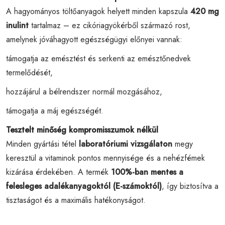
A hagyományos töltőanyagok helyett minden kapszula
420 mg
inulint
tartalmaz – ez cikóriagyökérből származó rost,
amelynek jóváhagyott egészségügyi előnyei vannak:
támogatja az emésztést és serkenti az emésztőnedvek
termelődését,
hozzájárul a bélrendszer normál mozgásához,
támogatja a máj egészségét.
Tesztelt minőség kompromisszumok nélkül
Minden gyártási tétel
laboratóriumi vizsgálaton
megy
keresztül a vitaminok pontos mennyisége és a nehézfémek
kizárása érdekében. A termék
100%-ban mentes a
felesleges adalékanyagoktól (E-számoktól)
, így biztosítva a
tisztaságot és a maximális hatékonyságot.