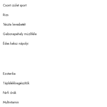
Csont izület sport
Rizs
Tészta levesbetét
Gabonapehely müzliféle
Édes keksz nápolyi
Ezoterika
Táplálékkiegészítők
Férfi órák
Multivitamin