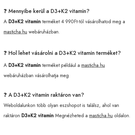
❓ Mennyibe kerül a D3+K2 vitamin?
A
D3+K2 vitamin
terméket 4 990Ft-tól vásárolhatod meg a
masticha.hu
webáruházban.
❓ Hol lehet vásárolni a D3+K2 vitamin terméket?
A
D3+K2 vitamin
terméket például a
masticha.hu
webáruházban vásárolhatja meg.
❓ A D3+K2 vitamin raktáron van?
Weboldalunkon több olyan eszshopot is találsz, ahol van
raktáron
D3+K2 vitamin
Megnézheted a
masticha.hu
oldalon.