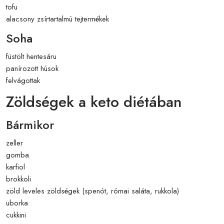
tofu
alacsony zsírtartalmú tejtermékek
Soha
füstölt hentesáru
panírozott húsok
felvágottak
Zöldségek a keto diétában
Bármikor
zeller
gomba
karfiol
brokkoli
zöld leveles zöldségek (spenót, római saláta, rukkola)
uborka
cukkini