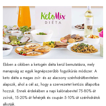
Ebben a cikkben a ketogén diéta kerül bemutatásra, mely
manapság az egyik legnépszerűbb fogyókúrás módszer. A
keto diéta a magas zsír- és az alacsony szénhidrátbevitelen
alapszik, ahol a cél az, hogy a szervezetet ketózis állapotba
hozzuk. Ennek érdekében a napi kalóriabevitel 75-80%-át
zsírok, 15-20%-át fehérjék és csupán 5-10%-át szénhidrátok
alkotják.