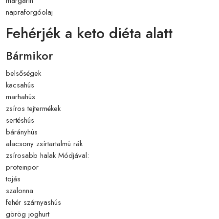
margarin
napraforgóolaj
Fehérjék a keto diéta alatt
Bármikor
belsőségek
kacsahús
marhahús
zsíros tejtermékek
sertéshús
bárányhús
alacsony zsírtartalmú rák
zsírosabb halak Módjával:
proteinpor
tojás
szalonna
fehér szárnyashús
görög joghurt