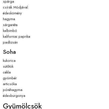
spárga
csírák Módjával:
édeskömény
hagyma
sárgaréta
kelbimbó
kaliforniai paprika
padlizsán
Soha
kukorica
sütőtök
cékla
gyömbér
articsóka
póréhagyma
édesburgonya
Gyümölcsök