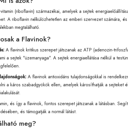
 Mi is azok?
vitamin (riboflavin) származékai, amelyek a sejtek energiaelőállítá
et. A riboflavin nélkülözhetetlen az emberi szervezet számára, és a
álékban megtalálható.
tosak a Flavinok?
s:
A flavinok kritikus szerepet játszanak az ATP (adenozin-trifoszfá
 ami a sejtek "üzemanyaga". A sejtek energiaellátása nélkül a testü
gfelelően.
ulajdonságok:
A flavinok antioxidáns tulajdonságokkal is rendelke
lni a káros szabadgyökök ellen, amelyek károsíthatják a sejteket é
alakulását.
min, és így a flavinok, fontos szerepet játszanak a látásban. Segít
désében, és támogatják a normál látást.
álható meg?