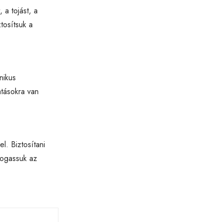
 a tojást, a
tosítsuk a
nikus
tásokra van
l. Biztosítani
mogassuk az