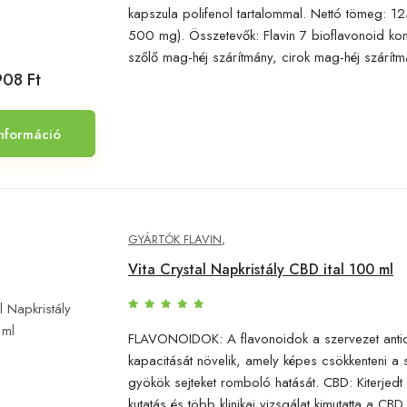
kapszula polifenol tartalommal. Nettó tömeg: 1
500 mg). Összetevők: Flavin 7 bioflavonoid ko
szőlő mag-héj szárítmány, cirok mag-héj szárítmá
908 Ft
nformáció
GYÁRTÓK FLAVIN
,
Vita Crystal Napkristály CBD ital 100 ml
FLAVONOIDOK: A flavonoidok a szervezet anti
kapacitását növelik, amely képes csökkenteni a
gyökök sejteket romboló hatását. CBD: Kiterjedt p
kutatás és több klinikai vizsgálat kimutatta a CBD