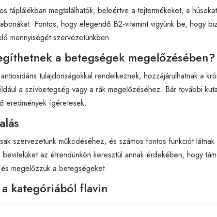
os táplálékban megtalálhatók, beleértve a tejtermékeket, a húsokat,
abonákat. Fontos, hogy elegendő B2-vitamint vigyünk be, hogy biz
lelő mennyiségét szervezetünkben.
egíthetnek a betegségek megelőzésében?
k antioxidáns tulajdonságokkal rendelkeznek, hozzájárulhatnak a kró
ldául a szívbetegség vagy a rák megelőzéséhez. Bár további kuta
ső eredmények ígéretesek.
alás
osak szervezetünk működéséhez, és számos fontos funkciót látnak e
lő bevitelüket az étrendünkön keresztül annak érdekében, hogy tá
 és megelőzzük a betegségeket.
a kategóriából flavin