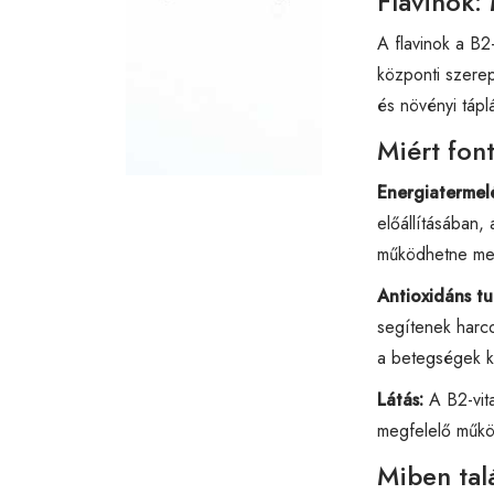
Flavinok:
A flavinok a B2-
központi szerep
és növényi tápl
Miért fon
Energiatermelé
előállításában,
működhetne me
Antioxidáns t
segítenek harco
a betegségek ki
Látás:
A B2-vita
megfelelő műkö
Miben tal