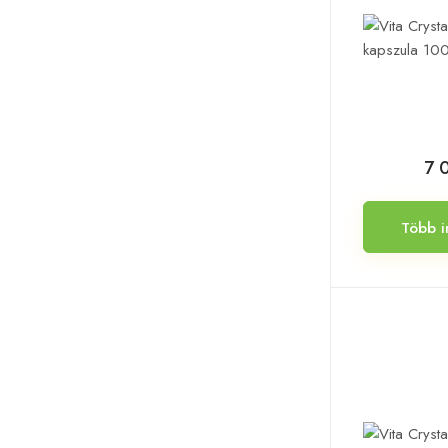
7 
Több i