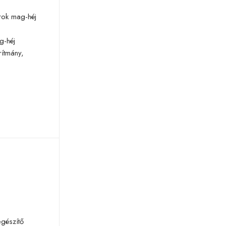
rok mag-héj
g-héj
rítmány,
egészítő