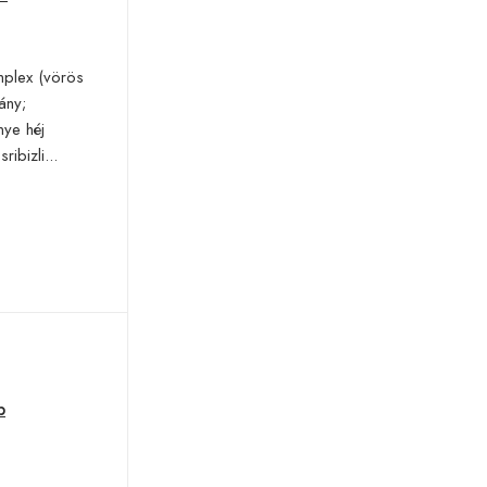
mplex (vörös
ány;
nye héj
ibizli...
b