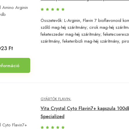
Összetevők: L-Arginin, Flavin 7 bioflavonoid ko
szőlő mag-héj szárítmány; cirok mag-héj szárítm
feketeszeder mag-héj szárítmány; feketecseresz
szárítmány, feketeribizli mag-héj szárítmány, pirosr
023 Ft
nformáció
GYÁRTÓK FLAVIN
,
Vita Crystal Cyto Flavin7+ kapszula 100d
Specialized