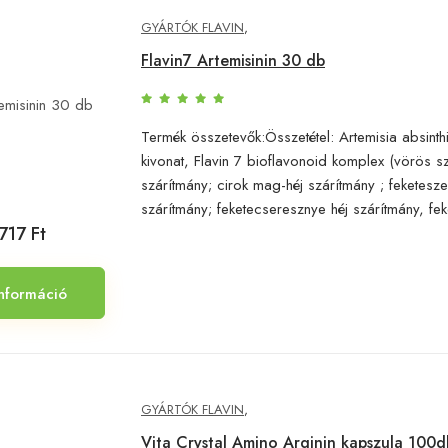
GYÁRTÓK FLAVIN
,
Flavin7 Artemisinin 30 db
Termék összetevők:Összetétel: Artemisia absinth
kivonat, Flavin 7 bioflavonoid komplex (vörös s
szárítmány; cirok mag-héj szárítmány ; feketesz
szárítmány; feketecseresznye héj szárítmány, feket
717 Ft
nformáció
GYÁRTÓK FLAVIN
,
Vita Crystal Amino Arginin kapszula 100d