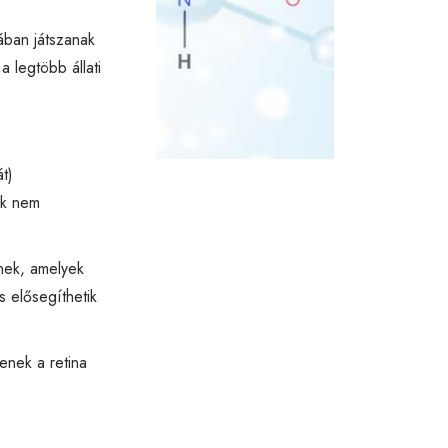
sában játszanak
 legtöbb állati
t)
nk nem
znek, amelyek
s elősegíthetik
enek a retina