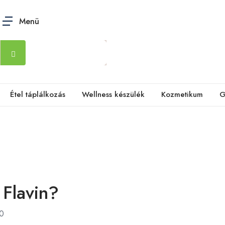
Menü
Étel táplálkozás
Wellness készülék
Kozmetikum
G
 Flavin?
0