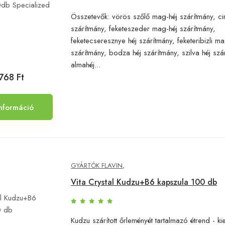
Összetevők: vörös szőlő mag-héj szárítmány, ci
szárítmány, feketeszeder mag-héj szárítmány,
feketecseresznye héj szárítmány, feketeribizli ma
szárítmány, bodza héj szárítmány, szilva héj szá
almahéj...
768 Ft
nformáció
GYÁRTÓK FLAVIN
,
Vita Crystal Kudzu+B6 kapszula 100 db
Kudzu szárított őrleményét tartalmazó étrend - ki