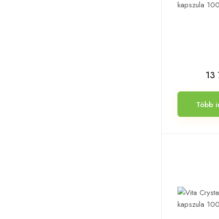
13 
Több i