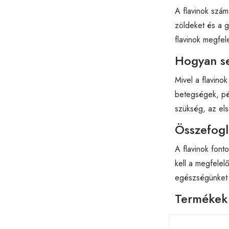
A flavinok szám
zöldeket és a g
flavinok megfe
Hogyan s
Mivel a flavino
betegségek, pé
szükség, az el
Összefogl
A flavinok font
kell a megfele
egészségünket
Termékek 