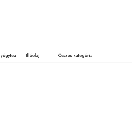
yógytea
Illóolaj
Összes kategória