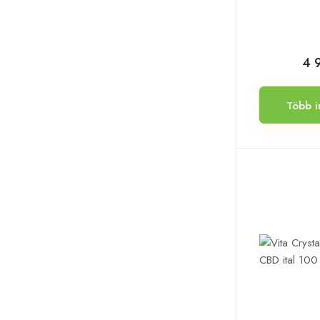
4 
Több i