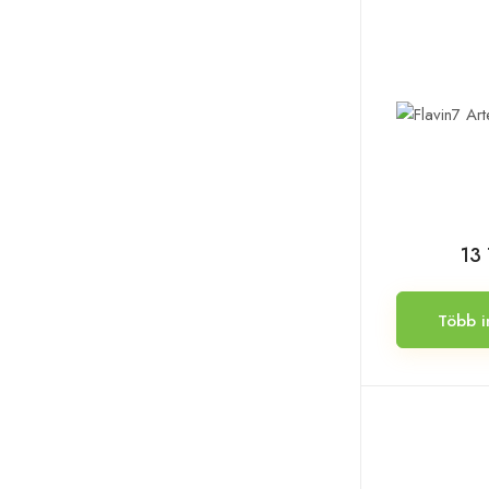
13 
Több i