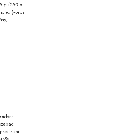
25 g (250 x
mplex (vörös
ny,...
oxidáns
 szabad
reklinikai
 erős