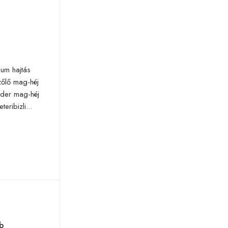
ium hajtás
zőlő mag-héj
eder mag-héj
eribizli...
b