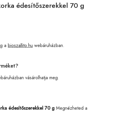
orka édesítőszerekkel 70 g
eg a
bioszallito.hu
webáruházban.
erméket?
báruházban vásárolhatja meg.
rka édesítőszerekkel 70 g
Megnézheted a