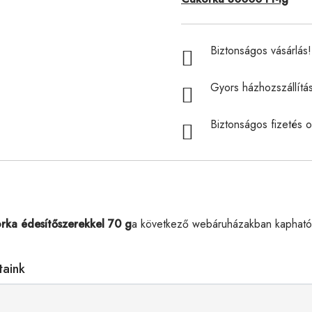
Biztonságos vásárlás! 
Gyors házhozszállítá
Biztonságos fizetés o
rka édesítőszerekkel 70 g
a következő webáruházakban kapható,
taink