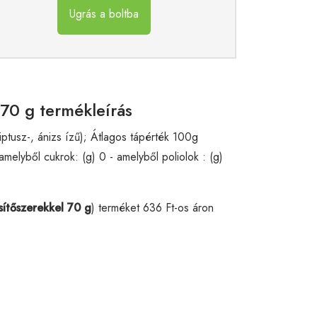
Ugrás a boltba
70 g termékleírás
tusz-, ánizs ízű); Átlagos tápérték 100g
amelyből cukrok: (g) 0 - amelyből poliolok : (g)
ítőszerekkel 70 g
) terméket 636 Ft-os áron