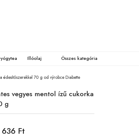
yógytea
Illóolaj
Összes kategória
a édesítőszerekkel 70 g od výrobce Diabette
tes vegyes mentol ízű cukorka
0 g
636 Ft