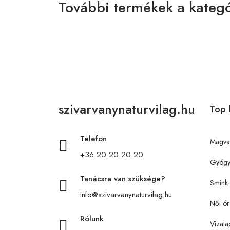
További termékek a kategó
szivarvanynaturvilag.hu
Top 
Telefon
Magva
+36 20 20 20 20
Gyógy
Tanácsra van szüksége?
Smink
info@szivarvanynaturvilag.hu
Női ór
Rólunk
Vízala