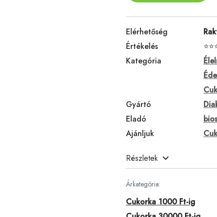
Elérhetőség
Rak
Értékelés
⭐⭐
Kategória
Éle
Éde
Cuk
Gyártó
Dia
Eladó
bios
Ajánljuk
Cuk
Részletek
Árkategória:
Cukorka 1000 Ft-ig
Cukorka 30000 Ft-ig