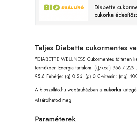
Diabette cukorme
cukorka édesítős
Teljes Diabette cukormentes ve
"DIABETTE WELLNESS Cukormentes töltetlen kemén
termékben Energia tartalom: (kJ/kcal) 956 / 229 Zs
95,6 Fehérje: (g) 0 Só: (g) 0 C-vitamin: (mg) 40
A
bioszallito.hu
webáruházban a
cukorka
kategó
vásárolhatod meg.
Paraméterek