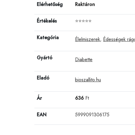
Elérhetőség
Raktáron
Értékelés
⭐⭐⭐⭐⭐
Kategória
Élelmiszerek
,
Édességek rágc
Gyártó
Diabette
Eladó
bioszallito.hu
Ár
636
Ft
EAN
5999091306175