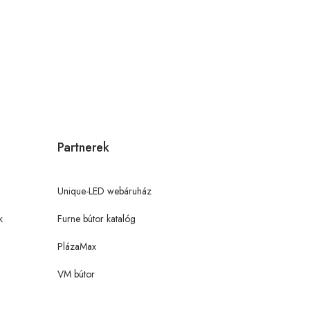
Partnerek
Unique-LED webáruház
k
Furne bútor katalóg
PlázaMax
VM bútor