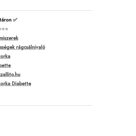
táron ✅
⭐⭐⭐
lmiszerek
sségek rágcsálnivaló
orka
bette
zallito.hu
orka Diabette