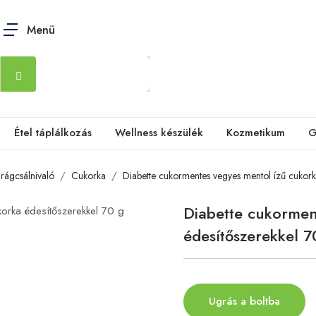
Menü
Étel táplálkozás
Wellness készülék
Kozmetikum
G
rágcsálnivaló
Cukorka
Diabette cukormentes vegyes mentol ízű cukork
Diabette cukormen
édesítőszerekkel 7
Ugrás a boltba