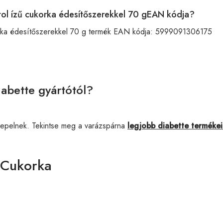
ol ízű cukorka édesítőszerekkel 70 gEAN kódja?
rka édesítőszerekkel 70 g termék EAN kódja:
5999091306175
abette gyártótól?
repelnek. Tekintse meg a varázspárna
legjobb diabette terméke
 Cukorka