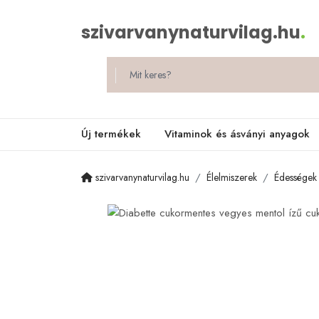
szivarvanynaturvilag.hu
.
Új termékek
Vitaminok és ásványi anyagok
szivarvanynaturvilag.hu
Élelmiszerek
Édességek 