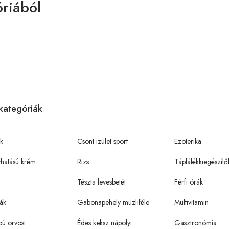
riából
kategóriák
k
Csont izület sport
Ezoterika
hatású krém
Rizs
Táplálékkiegészítő
Tészta levesbetét
Férfi órák
ák
Gabonapehely müzliféle
Multivitamin
pú orvosi
Édes keksz nápolyi
Gasztronómia