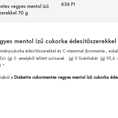
636 Ft
ntes vegyes mentol ízű
zerekkel 70 g
gyes mentol ízű cukorka édesítőszerekkel 
ycukorka édesítőszerekkel és C-vitaminnal (borsmenta-, eukalip
ír (g) 0 -amelyből telített zsírsavak : (g) 0 Szénhidrát: (g) 95,6 -
0 "
riából a
Diabette cukormentes vegyes mentol ízű cukorka édes