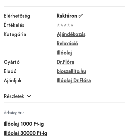
Elérhetőség
Raktáron ✅
Értékelés
⭐⭐⭐⭐⭐
Kategória
Ajándékozás
Relaxáció
Illóolaj
Gyártó
Dr.Flóra
Eladó
bioszallito.hu
Ajánljuk
Illóolaj Dr.Flóra
Részletek
Árkategória:
Illóolaj 1000 Ft-ig
Illóolaj 30000 Ft-ig