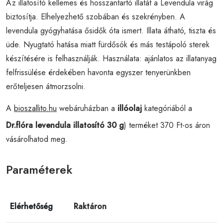
Az illatosító kellemes és hosszantartó illatát a Levendula virág
biztosítja. Elhelyezhető szobában és szekrényben. A
levendula gyógyhatása ősidők óta ismert. Illata átható, tiszta és
üde. Nyugtató hatása miatt fürdősók és más testápoló sterek
készítésére is felhasználják. Használata: ajánlatos az illatanyag
felfrissülése érdekében havonta egyszer tenyerünkben
erőteljesen átmorzsolni.
A
bioszallito.hu
webáruházban a
illóolaj
kategóriából a
Dr.flóra levendula illatosító 30 g
) terméket 370 Ft-os áron
vásárolhatod meg.
Paraméterek
Elérhetőség
Raktáron