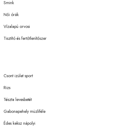
Smink
Női órák
Vízalapú orvosi
Tisztító és fertőtlenítőszer
Csont izület sport
Rizs
Tészta levesbetét
Gabonapehely müzliféle
Édes keksz nápolyi