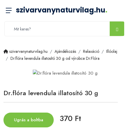
szivarvanynaturvilag.hu
.
szivarvanynaturvilag.hu
Ajándékozás
Relaxáció
Illóolaj
Dr.flóra levendula illatosító 30 g od výrobce Dr.Flóra
Dr.flóra levendula illatosító 30 g
370 Ft
Ugrás a boltba