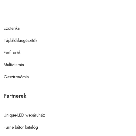
Ezoterika
Táplálékkiegészítők
Férfi órák
Multivitamin
Gasztronómia
Partnerek
Unique-LED webáruház
Furne bútor katalóg