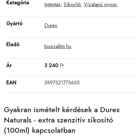
Kategória
Intimitás
,
Síkosító
,
Vízalapú orvosi
,
Gyártó
Durex
Eladó
bioszallito.hu
Ár
3 240
Ft
EAN
5997321773605
Gyakran ismételt kérdések a Durex
Naturals - extra szenzitív síkosító
(100ml) kapcsolatban