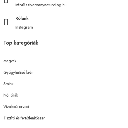
info@szivarvanynaturvilag.hu
Rólunk
Instagram
Top kategóriák
Magvak
Gyógyhatású krém
Smink
Női órák
Vízalapú orvosi
Tisztító és fertőtlenítőszer