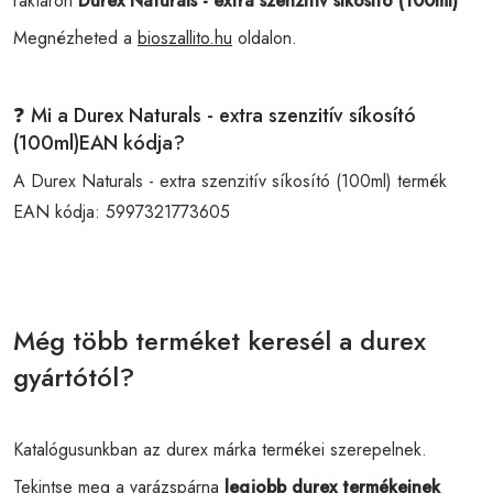
raktáron
Durex Naturals - extra szenzitív síkosító (100ml)
Megnézheted a
bioszallito.hu
oldalon.
❓ Mi a Durex Naturals - extra szenzitív síkosító
(100ml)EAN kódja?
A Durex Naturals - extra szenzitív síkosító (100ml) termék
EAN kódja:
5997321773605
Még több terméket keresél a durex
gyártótól?
Katalógusunkban az durex márka termékei szerepelnek.
Tekintse meg a varázspárna
legjobb durex termékeinek