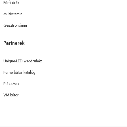
Férfi órák
Multivitamin
Gasztronómia
Partnerek
Unique-LED webáruház
Furne bútor katalóg
PlázaMax
VM bútor