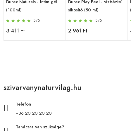
Durex Naturals - Intim gél
Durex Play Feel - vízbázisú
(100ml)
síkosító (50 ml)
5/5
5/5
3 411 Ft
2 961 Ft
szivarvanynaturvilag.hu
Telefon
+36 20 20 20 20
Tanácsra van szüksége?