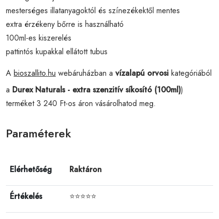
mesterséges illatanyagoktól és színezékektől mentes
extra érzékeny bőrre is használható
100ml-es kiszerelés
pattintós kupakkal ellátott tubus
A
bioszallito.hu
webáruházban a
vízalapú orvosi
kategóriából
a
Durex Naturals - extra szenzitív síkosító (100ml)
)
terméket 3 240 Ft-os áron vásárolhatod meg.
Paraméterek
Elérhetőség
Raktáron
Értékelés
⭐⭐⭐⭐⭐