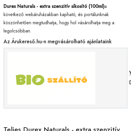
Durex Naturals - extra szenzitív síkosító (100ml)
a
következő webáruházakban kapható, és portálunknak
köszönhetően megtudhatja, hogy hol vásárolhatja meg a
legolcsóbban.
Az Árukereső.hu-n megvásárolható ajánlataink
Teljes Durex Naturals - extra szenzitív