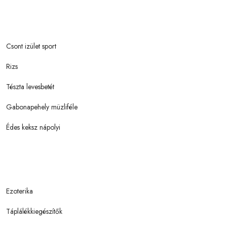
Csont izület sport
Rizs
Tészta levesbetét
Gabonapehely müzliféle
Édes keksz nápolyi
Ezoterika
Táplálékkiegészítők