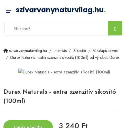
szivarvanynaturvilag.hu
.
szivarvanynaturvilag.hu
Intimitás
Síkosító
Vízalapú orvosi
Durex Naturals - extra szenzitív síkosító (100ml) od výrobce Durex
Durex Naturals - extra szenzitív síkosító
(100ml)
3 240 Ft
Ugrás a boltba