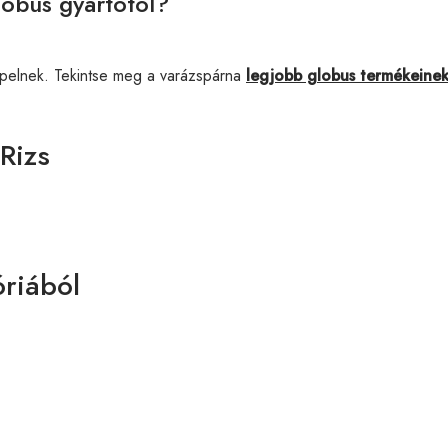
lobus gyártótól?
pelnek. Tekintse meg a varázspárna
legjobb globus termékeine
Rizs
riából