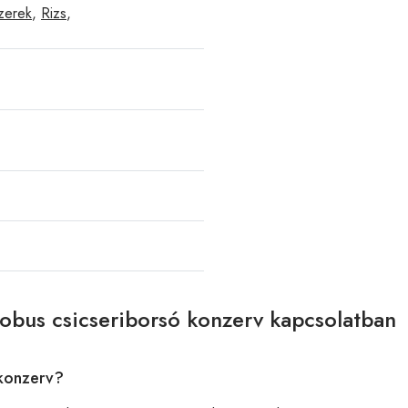
zerek
,
Rizs
,
lobus csicseriborsó konzerv kapcsolatban
 konzerv?