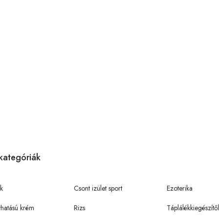
kategóriák
k
Csont izület sport
Ezoterika
hatású krém
Rizs
Táplálékkiegészítő