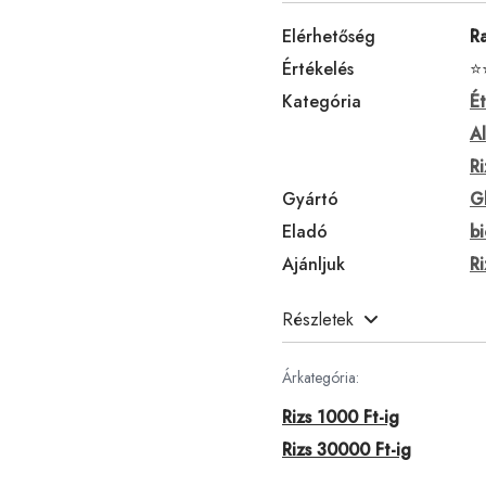
Elérhetőség
R
Értékelés
⭐
Kategória
Ét
A
Ri
Gyártó
G
Eladó
bi
Ajánljuk
R
Részletek
Árkategória:
Rizs 1000 Ft-ig
Rizs 30000 Ft-ig