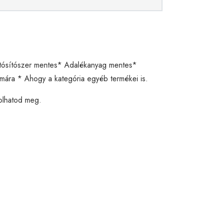
artósítószer mentes* Adalékanyag mentes*
ára * Ahogy a kategória egyéb termékei is.
rolhatod meg.