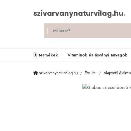
szivarvanynaturvilag.hu
.
Új termékek
Vitaminok és ásványi anyagok
szivarvanynaturvilag.hu
Étel Ital
Alapvető élelmi