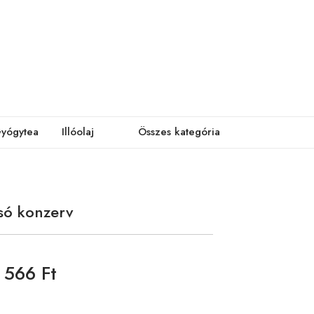
yógytea
Illóolaj
Összes kategória
só konzerv
566 Ft