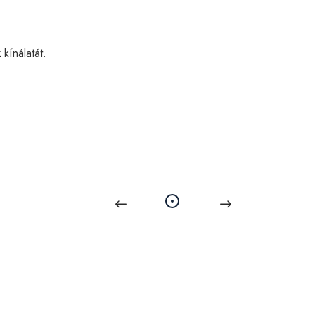
k
kínálatát.