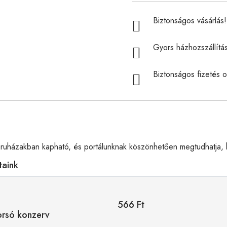
Biztonságos vásárlás! 
Gyors házhozszállítá
Biztonságos fizetés o
uházakban kapható, és portálunknak köszönhetően megtudhatja, h
taink
566 Ft
orsó konzerv