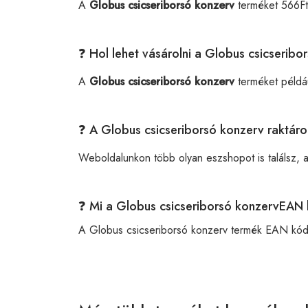
A
Globus csicseriborsó konzerv
terméket 566Ft
❓ Hol lehet vásárolni a Globus csicserib
A
Globus csicseriborsó konzerv
terméket példá
❓ A Globus csicseriborsó konzerv raktár
Weboldalunkon több olyan eszshopot is találsz, 
❓ Mi a Globus csicseriborsó konzervEAN
A Globus csicseriborsó konzerv termék EAN kód