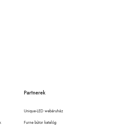
Partnerek
Unique-LED webáruház
k
Furne bútor katalóg