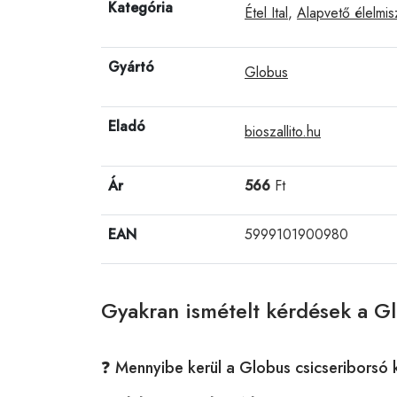
Kategória
Étel Ital
,
Alapvető élelmis
Gyártó
Globus
Eladó
bioszallito.hu
Ár
566
Ft
EAN
5999101900980
Gyakran ismételt kérdések a G
❓ Mennyibe kerül a Globus csicseriborsó