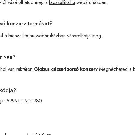
-tól vásárolhatod meg a
bioszallito.hu
webáruházban.
orsó konzerv terméket?
ul a
bioszallito.hu
webáruházban vásárolhatja meg.
on van?
ahol van raktáron
Globus csicseriborsó konzerv
Megnézheted a
 kódja?
ja:
5999101900980