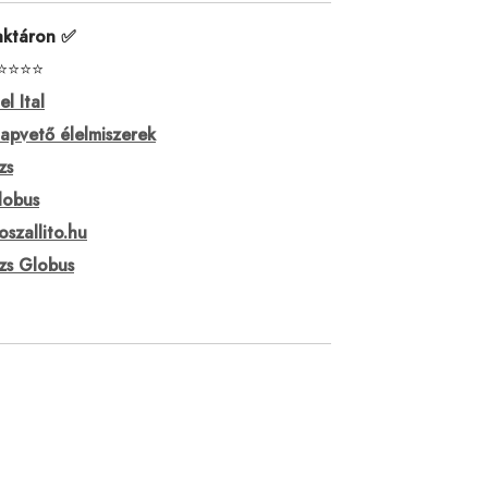
aktáron ✅
⭐⭐⭐⭐
el Ital
lapvető élelmiszerek
zs
lobus
oszallito.hu
izs Globus