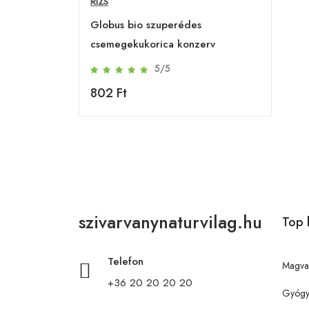
RIZS
Globus bio szuperédes
csemegekukorica konzerv
5/5
802 Ft
szivarvanynaturvilag.hu
Top 
Telefon
Magva
+36 20 20 20 20
Gyógy