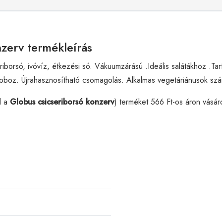
nzerv termékleírás
iborsó, ivóvíz, étkezési só. Vákuumzárású .Ideális salátákhoz .T
oz. Újrahasznosítható csomagolás. Alkalmas vegetáriánusok szám
l a
Globus csicseriborsó konzerv
) terméket 566 Ft-os áron vásá