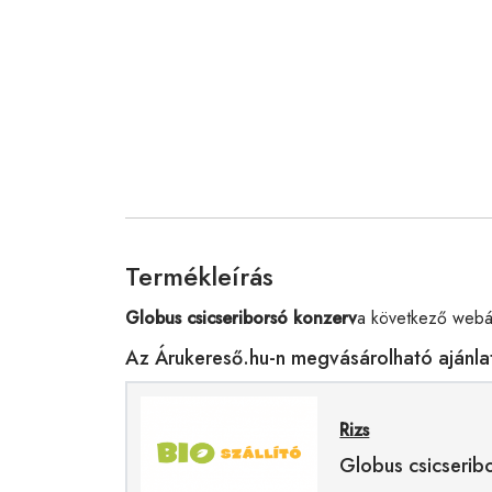
Termékleírás
Globus csicseriborsó konzerv
a következő webár
Az Árukereső.hu-n megvásárolható ajánla
Rizs
Globus csicserib