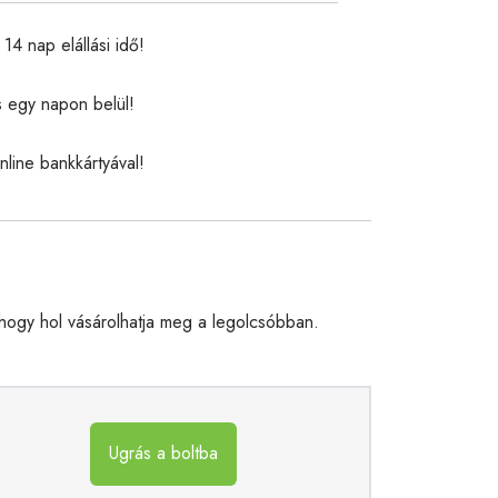
14 nap elállási idő!
s egy napon belül!
nline bankkártyával!
ogy hol vásárolhatja meg a legolcsóbban.
Ugrás a boltba