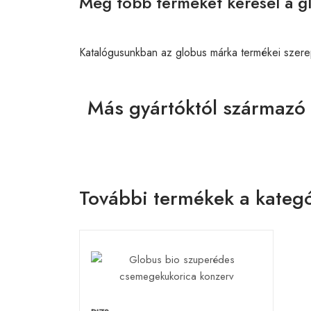
Még több terméket keresél a g
Katalógusunkban az globus márka termékei szere
Más gyártóktól származó 
További termékek a kategó