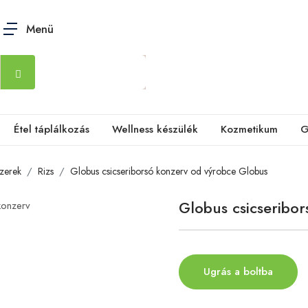
Menü
Étel táplálkozás
Wellness készülék
Kozmetikum
G
szerek
Rizs
Globus csicseriborsó konzerv od výrobce Globus
Globus csicseribor
Ugrás a boltba