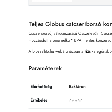
Teljes Globus csicseriborsó ko
Csicseriborsó, vákuumzárású Összetevők: Csicser
Hozzáadott aroma nélkül* BPA mentes konzervdob
A
bioszallito.hu
webáruházban a
rizs
kategóriábó
Paraméterek
Elérhetőség
Raktáron
Értékelés
⭐⭐⭐⭐⭐