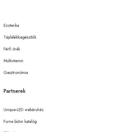
Ezoterika
Táplálékkiegészítők
Férfi órák
Multivitamin
Gasztronómia
Partnerek
Unique-LED webáruház
Furne bútor katalóg