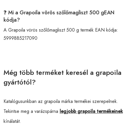
❓ Mi a Grapoila vörös szőlőmagliszt 500 gEAN
kódja?
A Grapoila vörös szőlőmagliszt 500 g termék EAN kódja:
5999885217090
Még több terméket keresél a grapoila
gyártótól?
Katalógusunkban az grapoila márka termékei szerepelnek.
Tekintse meg a varázspárna
legjobb grapoila termékeinek
kínálatát.