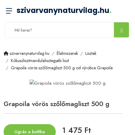
szivarvanynaturvilag.hu
.
szivarvanynaturvilag.hu
Élelmiszerek
Lisztek
Kókuszlisztmandulalisztegyéb liszt
Grapoila vörös szőlőmagliszt 500 g od výrobce Grapoila
Grapoila vörös szőlőmagliszt 500 g
1 475 Ft
Ugrás a boltba