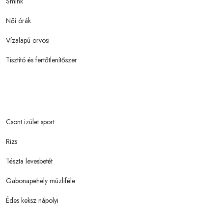
Smink
Női órák
Vízalapú orvosi
Tisztító és fertőtlenítőszer
Csont izület sport
Rizs
Tészta levesbetét
Gabonapehely müzliféle
Édes keksz nápolyi