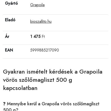
Gyártó
Grapoila
Eladó
bioszallito.hu
Ár
1 475
Ft
EAN
5999885217090
Gyakran ismételt kérdések a Grapoila
vörös szőlőmagliszt 500 g
kapcsolatban
❓ Mennyibe kerül a Grapoila vörös szőlőmagliszt
500 g?