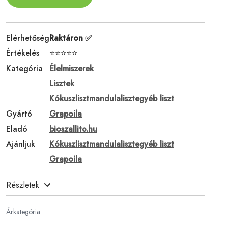
Elérhetőség
Raktáron ✅
Értékelés
⭐⭐⭐⭐⭐
Kategória
Élelmiszerek
Lisztek
Kókuszlisztmandulalisztegyéb liszt
Gyártó
Grapoila
Eladó
bioszallito.hu
Ajánljuk
Kókuszlisztmandulalisztegyéb liszt
Grapoila
Részletek
Árkategória: