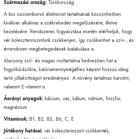
Származási ország:
Törökország
A bio csicseriborsó élelmirost tartalmának köszönhetően
kiválóan alkalmas a székrekedés megelőzésére, illetve
kezelésére. Rendszeres fogyasztása esetén elérhetjük, hogy
vér koleszterinszintünk csökkenjen, így csökkenhet a szív-, és
érrendszeri megbetegedések kialakulása is.
Alacsony zsír- és magas rosttartalma kedvezően hat a
fogyókúrázókra, kalóriamennyiségéhez képest hosszú ideig
tartó jóllakottságot eredményez. A növény tartalmaz karotint,
valamint E-vitamint is.
Ásványi anyagok:
kálcium, vas, kálium, nátrium, foszfor,
magnézium
Vitaminok:
B1, B2, B3, B6, C, E
Jótékony hatásai:
vér koleszterinszint csökkentés,