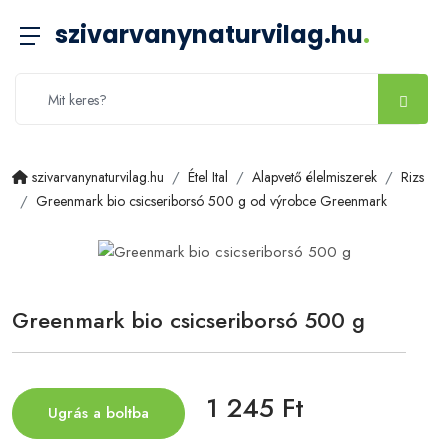
szivarvanynaturvilag.hu
.
szivarvanynaturvilag.hu
Étel Ital
Alapvető élelmiszerek
Rizs
Greenmark bio csicseriborsó 500 g od výrobce Greenmark
Greenmark bio csicseriborsó 500 g
1 245 Ft
Ugrás a boltba