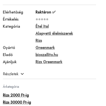
Elérhetőség
Raktáron ✅
Értékelés
⭐⭐⭐⭐⭐
Kategória
Étel Ital
Alapvető élelmiszerek
Rizs
Gyártó
Greenmark
Eladó
bioszallito.hu
Ajánljuk
Rizs Greenmark
Részletek
Árkategória:
Rizs 2000 Ft-ig
Rizs 30000 Ft-ig