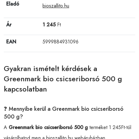
Eladó
bioszallito.hu
Ár
1 245
Ft
EAN
5999884931096
Gyakran ismételt kérdések a
Greenmark bio csicseriborsó 500 g
kapcsolatban
❓ Mennyibe kerül a Greenmark bio csicseriborsó
500 g?
A
Greenmark bio csicseriborsó 500 g
terméket 1 245Ft-tól
vásárolhatod meg a
bioszallito.hu
webáruházban.