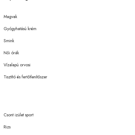
Magvak
Gyógyhatású krém
Smink
Női órák
Vízalapú orvosi
Tisztító és fertőtlenítőszer
Csont izület sport
Rizs