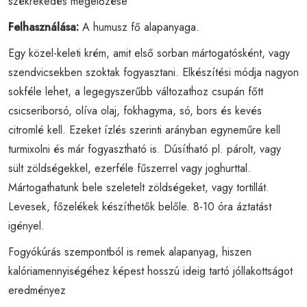
székrekedés megelőzése
Felhasználása:
A humusz fő alapanyaga.
Egy közel-keleti krém, amit első sorban mártogatósként, vagy
szendvicsekben szoktak fogyasztani. Elkészítési módja nagyon
sokféle lehet, a legegyszerűbb változathoz csupán főtt
csicseriborsó, olíva olaj, fokhagyma, só, bors és kevés
citromlé kell. Ezeket ízlés szerinti arányban egyneműre kell
turmixolni és már fogyasztható is. Dúsítható pl. párolt, vagy
sült zöldségekkel, ezerféle fűszerrel vagy joghurttal.
Mártogathatunk bele szeletelt zöldségeket, vagy tortillát.
Levesek, főzelékek készíthetők belőle. 8-10 óra áztatást
igényel.
Fogyókúrás szempontból is remek alapanyag, hiszen
kalóriamennyiségéhez képest hosszú ideig tartó jóllakottságot
eredményez