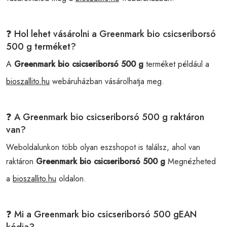
❓ Hol lehet vásárolni a Greenmark bio csicseriborsó
500 g terméket?
A
Greenmark bio csicseriborsó 500 g
terméket például a
bioszallito.hu
webáruházban vásárolhatja meg.
❓ A Greenmark bio csicseriborsó 500 g raktáron
van?
Weboldalunkon több olyan eszshopot is találsz, ahol van
raktáron
Greenmark bio csicseriborsó 500 g
Megnézheted
a
bioszallito.hu
oldalon.
❓ Mi a Greenmark bio csicseriborsó 500 gEAN
kódja?