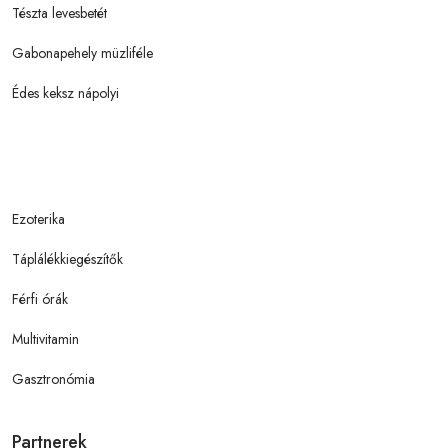
Tészta levesbetét
Gabonapehely müzliféle
Édes keksz nápolyi
Ezoterika
Táplálékkiegészítők
Férfi órák
Multivitamin
Gasztronómia
Partnerek