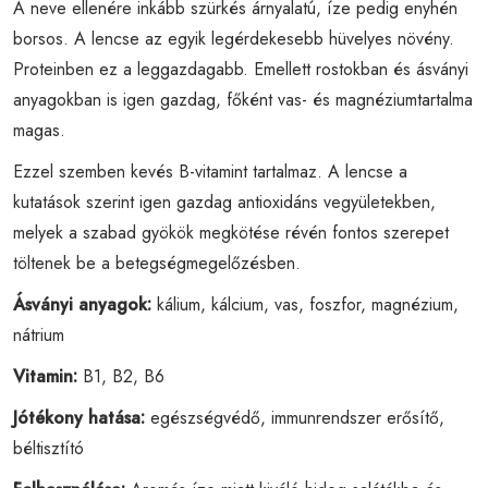
A neve ellenére inkább szürkés árnyalatú, íze pedig enyhén
borsos. A lencse az egyik legérdekesebb hüvelyes növény.
Proteinben ez a leggazdagabb. Emellett rostokban és ásványi
anyagokban is igen gazdag, főként vas- és magnéziumtartalma
magas.
Ezzel szemben kevés B-vitamint tartalmaz. A lencse a
kutatások szerint igen gazdag antioxidáns vegyületekben,
melyek a szabad gyökök megkötése révén fontos szerepet
töltenek be a betegségmegelőzésben.
Ásványi anyagok:
kálium, kálcium, vas, foszfor, magnézium,
nátrium
Vitamin:
B1, B2, B6
Jótékony hatása:
egészségvédő, immunrendszer erősítő,
béltisztító