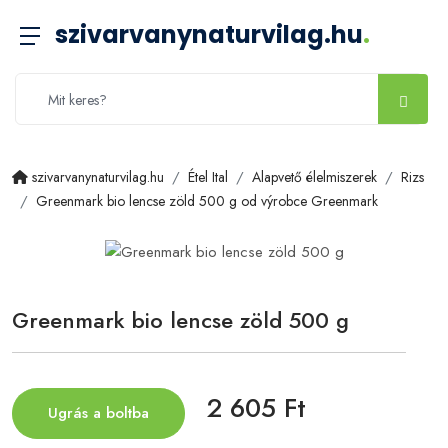
szivarvanynaturvilag.hu
.
szivarvanynaturvilag.hu
Étel Ital
Alapvető élelmiszerek
Rizs
Greenmark bio lencse zöld 500 g od výrobce Greenmark
Greenmark bio lencse zöld 500 g
2 605 Ft
Ugrás a boltba