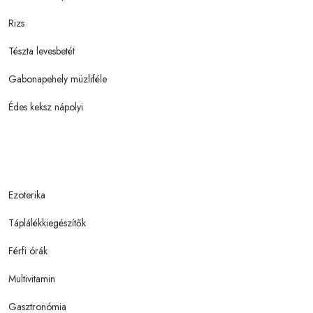
Rizs
Tészta levesbetét
Gabonapehely müzliféle
Édes keksz nápolyi
Ezoterika
Táplálékkiegészítők
Férfi órák
Multivitamin
Gasztronómia