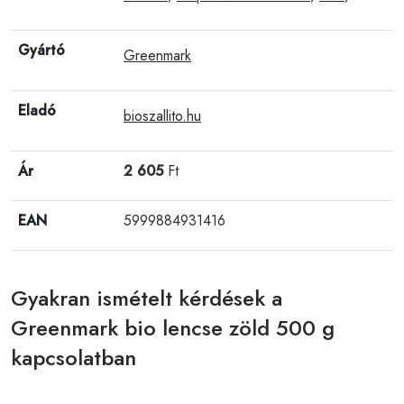
Gyártó
Greenmark
Eladó
bioszallito.hu
Ár
2 605
Ft
EAN
5999884931416
Gyakran ismételt kérdések a
Greenmark bio lencse zöld 500 g
kapcsolatban