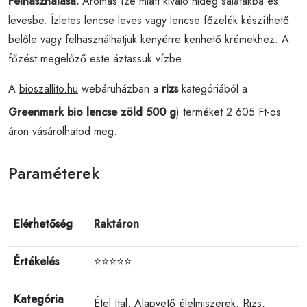
Felhasználása:
Aromás íze miatt kiváló hideg salátákba és
levesbe. Ízletes lencse leves vagy lencse főzelék készíthető
belőle vagy felhasználhatjuk kenyérre kenhető krémekhez. A
főzést megelőző este áztassuk vízbe.
A
bioszallito.hu
webáruházban a
rizs
kategóriából a
Greenmark bio lencse zöld 500 g
) terméket 2 605 Ft-os
áron vásárolhatod meg.
Paraméterek
Elérhetőség
Raktáron
Értékelés
⭐⭐⭐⭐⭐
Kategória
Étel Ital
,
Alapvető élelmiszerek
,
Rizs
,