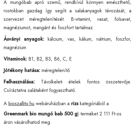
A mungóbab apró szemű, rendkívül könnyen emészthető,
rostokban gazdag így segíti a salakanyagok távozását, a
szervezet méregtelenítését. B-vitamint, vasat, folsavat,
magnéziumot, mangánt és foszfort tartalmaz.
Ásványi anyagok:
kálcium, vas, kálium, nátrium, foszfor,
magnézium
Vitaminok:
B1, B2, B3, B6, C, E
Jótékony hatása:
méregtelenítő
Felhasználása:
Távolkeleti ételek fontos összetevője.
Csíráztatva salátaként fogyasztható.
A
bioszallito.hu
webáruházban a
rizs
kategóriából a
Greenmark bio mungó bab 500 g
) terméket 2 111 Ft-os
áron vásárolhatod meg.