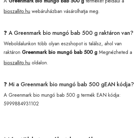
A
Greenmark bio mungó bab 500 g
terméket például a
bioszallito.hu
webáruházban vásárolhatja meg.
❓ A Greenmark bio mungó bab 500 g raktáron van?
Weboldalunkon több olyan eszshopot is találsz, ahol van
raktáron
Greenmark bio mungó bab 500 g
Megnézheted a
bioszallito.hu
oldalon.
❓ Mi a Greenmark bio mungó bab 500 gEAN kódja?
A Greenmark bio mungó bab 500 g termék EAN kódja:
5999884931102