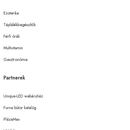
Ezoterika
Táplálékkiegészítők
Férfi órák
Multivitamin
Gasztronómia
Partnerek
Unique-LED webáruház
Furne bútor katalóg
PlázaMax