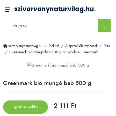
szivarvanynaturvilag.hu
.
szivarvanynaturvilag.hu
Étel Ital
Alapvető élelmiszerek
Rizs
Greenmark bio mungó bab 500 g od výrobce Greenmark
Greenmark bio mungó bab 500 g
2 111 Ft
Ugrás a boltba