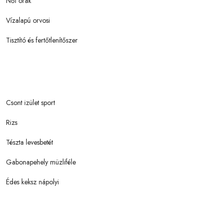
Női órák
Vízalapú orvosi
Tisztító és fertőtlenítőszer
Csont izület sport
Rizs
Tészta levesbetét
Gabonapehely müzliféle
Édes keksz nápolyi