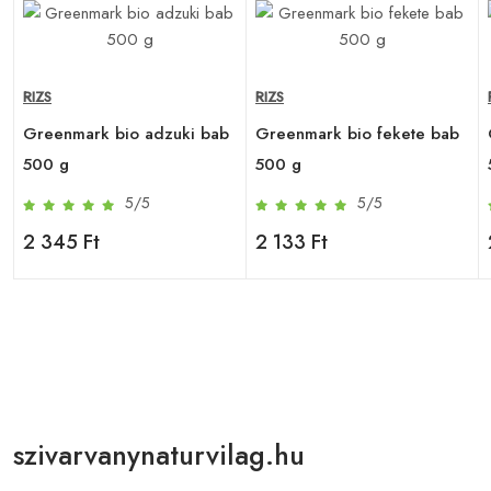
RIZS
RIZS
Greenmark bio adzuki bab
Greenmark bio fekete bab
500 g
500 g
5/5
5/5
2 345 Ft
2 133 Ft
szivarvanynaturvilag.hu