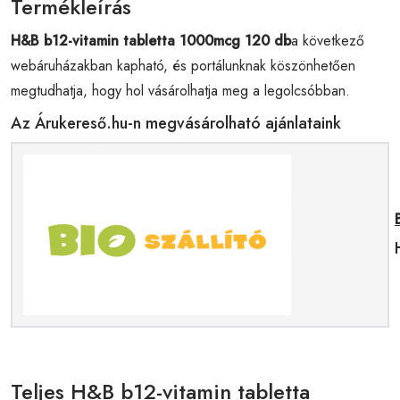
Termékleírás
H&B b12-vitamin tabletta 1000mcg 120 db
a következő
webáruházakban kapható, és portálunknak köszönhetően
megtudhatja, hogy hol vásárolhatja meg a legolcsóbban.
Az Árukereső.hu-n megvásárolható ajánlataink
Teljes H&B b12-vitamin tabletta