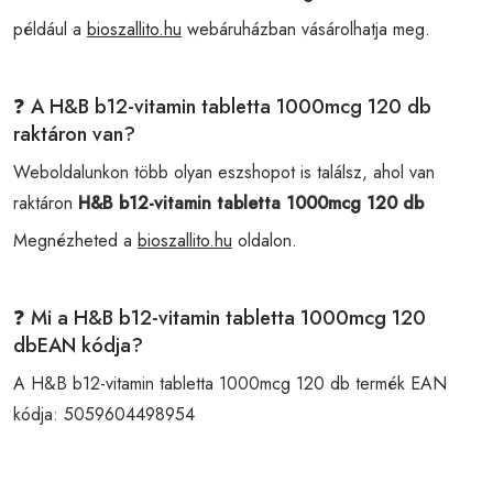
például a
bioszallito.hu
webáruházban vásárolhatja meg.
❓ A H&B b12-vitamin tabletta 1000mcg 120 db
raktáron van?
Weboldalunkon több olyan eszshopot is találsz, ahol van
raktáron
H&B b12-vitamin tabletta 1000mcg 120 db
Megnézheted a
bioszallito.hu
oldalon.
❓ Mi a H&B b12-vitamin tabletta 1000mcg 120
dbEAN kódja?
A H&B b12-vitamin tabletta 1000mcg 120 db termék EAN
kódja:
5059604498954