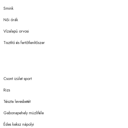
Smink
Női órák
Vízalapú orvosi
Tisztító és fertőtlenítőszer
Csont izület sport
Rizs
Tészta levesbetét
Gabonapehely müzliféle
Édes keksz nápolyi