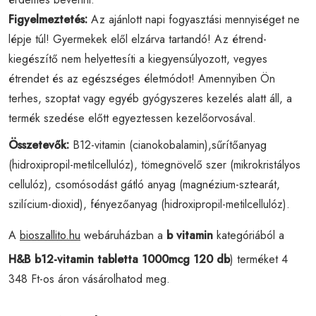
Figyelmeztetés:
Az ajánlott napi fogyasztási mennyiséget ne
lépje túl! Gyermekek elől elzárva tartandó! Az étrend-
kiegészítő nem helyettesíti a kiegyensúlyozott, vegyes
étrendet és az egészséges életmódot! Amennyiben Ön
terhes, szoptat vagy egyéb gyógyszeres kezelés alatt áll, a
termék szedése előtt egyeztessen kezelőorvosával.
Összetevők:
B12-vitamin (cianokobalamin),sűrítőanyag
(hidroxipropil-metilcellulóz), tömegnövelő szer (mikrokristályos
cellulóz), csomósodást gátló anyag (magnézium-sztearát,
szilícium-dioxid), fényezőanyag (hidroxipropil-metilcellulóz).
A
bioszallito.hu
webáruházban a
b vitamin
kategóriából a
H&B b12-vitamin tabletta 1000mcg 120 db
) terméket 4
348 Ft-os áron vásárolhatod meg.