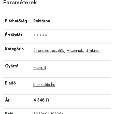
Paraméterek
Elérhetőség
Raktáron
Értékelés
⭐⭐⭐⭐⭐
Kategória
Étrendkiegészítők
,
Vitaminok
,
B vitamin
,
Gyártó
HampB
Eladó
bioszallito.hu
Ár
4 348
Ft