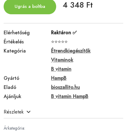
4 348 Ft
Ugrás a boltba
Elérhetőség
Raktáron ✅
Értékelés
⭐⭐⭐⭐⭐
Kategória
Étrendkiegészítők
Vitaminok
B vitamin
Gyártó
HampB
Eladó
bioszallito.hu
Ajánljuk
B vitamin HampB
Részletek
Árkategória: