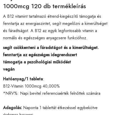
1000mcg 120 db termékleírás
A B12 vitamint tartalmazó étrend-kiegészítő támogatja és
fenntartja az energiaszintet, segít megelőzni a kimerültséget
és fáradtságot. A B12 az egyik legfontosabb vitamin a
normális és egészséges anyagcsere funkcióhoz.
segít csökkenteni a fáradstágot és a kimerültséget.
fenntartja az egészséges idegrendszert
támogatja a pszcihológiai működést
vegán
Hatóanyag/1 tableta
:
B12-Vitamin 1000mcg 40,000%
*NRV%: Napi bevitel referenciaérték felnőttek számára
Adagolás:
Naponta 1 tablettát étkezéssel egybekötve
érdemes bevenni.