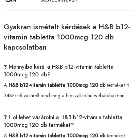
EAN
5059604498954
Gyakran ismételt kérdések a H&B b12-
vitamin tabletta 1000mcg 120 db
kapcsolatban
❓ Mennyibe kerül a H&B b12-vitamin tabletta
1000mcg 120 db?
A
H&B b12-vitamin tabletta 1000mcg 120 db
terméket 4
348Ft-tól vásárolhatod meg a
bioszallito.hu
webáruházban.
❓ Hol lehet vásárolni a H&B b12-vitamin tabletta
1000mcg 120 db terméket?
A
H&B b12-vitamin tabletta 1000mcg 120 db
terméket