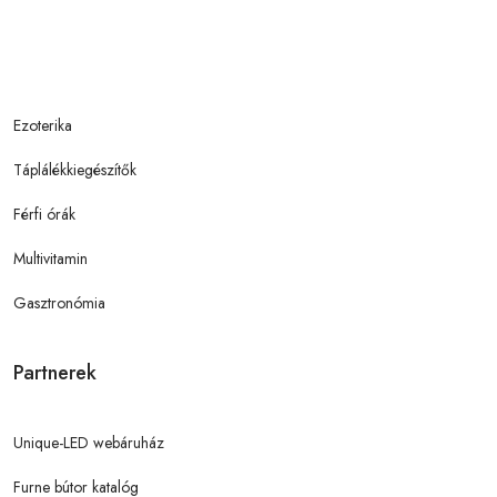
Ezoterika
Táplálékkiegészítők
Férfi órák
Multivitamin
Gasztronómia
Partnerek
Unique-LED webáruház
Furne bútor katalóg