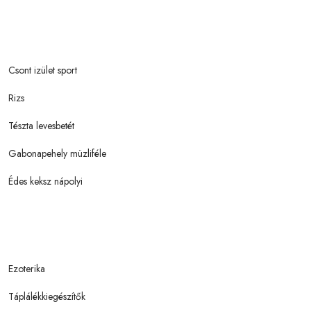
Csont izület sport
Rizs
Tészta levesbetét
Gabonapehely müzliféle
Édes keksz nápolyi
Ezoterika
Táplálékkiegészítők