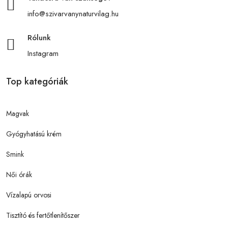
info@szivarvanynaturvilag.hu
Rólunk
Instagram
Top kategóriák
Magvak
Gyógyhatású krém
Smink
Női órák
Vízalapú orvosi
Tisztító és fertőtlenítőszer