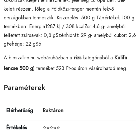
kőkorszak idején termesztették. Jelenleg Európa déli, dél-
keleti részein, főleg a Földközi-tenger mentén fekvő
országokban termesztik. Kiszerelés: 500 g Tápértékek 100 g
termékben: Energia1287 kJ / 308 kcalZsr:4,6 g- amelyből
telíetett zsírsavak: 0,8 gSzénhidrát: 29 g- amelyből cukor: 2,6
gFehérje: 22 gSó
A
bioszallito.hu
webáruházban a
rizs
kategóriából a
Kalifa
lencse 500 g
) terméket 523 Ft-os áron vásárolhatod meg.
Paraméterek
Elérhetőség
Raktáron
Értékelés
⭐⭐⭐⭐⭐