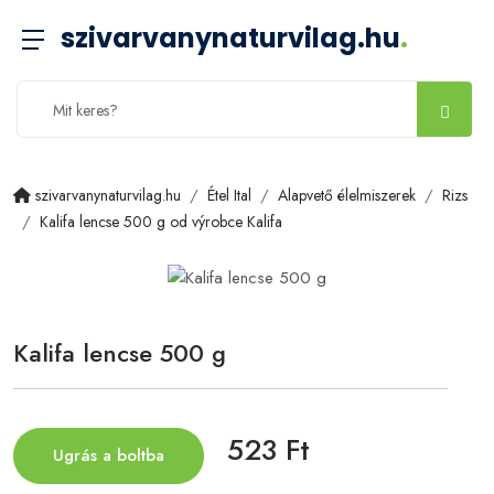
szivarvanynaturvilag.hu
.
szivarvanynaturvilag.hu
Étel Ital
Alapvető élelmiszerek
Rizs
Kalifa lencse 500 g od výrobce Kalifa
Kalifa lencse 500 g
523 Ft
Ugrás a boltba