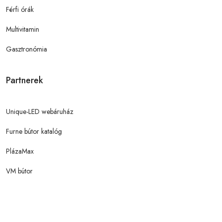
Férfi órák
Multivitamin
Gasztronómia
Partnerek
Unique-LED webáruház
Furne bútor katalóg
PlázaMax
VM bútor