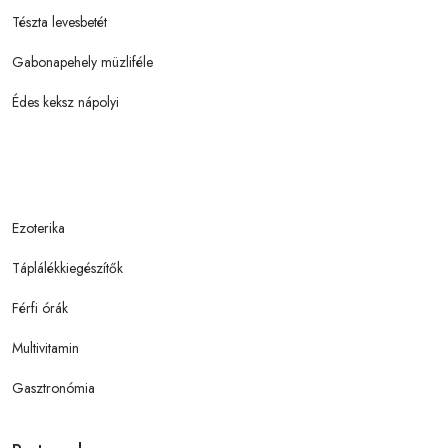
Tészta levesbetét
Gabonapehely müzliféle
Édes keksz nápolyi
Ezoterika
Táplálékkiegészítők
Férfi órák
Multivitamin
Gasztronómia