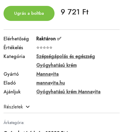
9 721 Ft
Ugrás a boltba
Elérhetőség
Raktáron ✅
Értékelés
⭐⭐⭐⭐⭐
Kategória
Szépségápolás és egészség
Gyógyhatású krém
Gyártó
Mannavita
Eladó
mannavita.hu
Ajánljuk
Gyógyhatású krém Mannavita
Részletek
Árkategória: