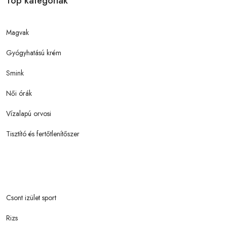
Top kategóriák
Magvak
Gyógyhatású krém
Smink
Női órák
Vízalapú orvosi
Tisztító és fertőtlenítőszer
Csont izület sport
Rizs