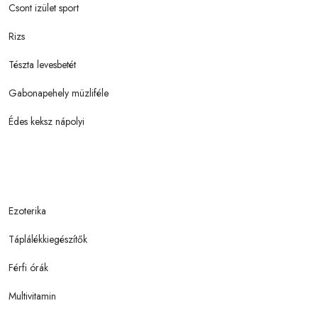
Csont izület sport
Rizs
Tészta levesbetét
Gabonapehely müzliféle
Édes keksz nápolyi
Ezoterika
Táplálékkiegészítők
Férfi órák
Multivitamin