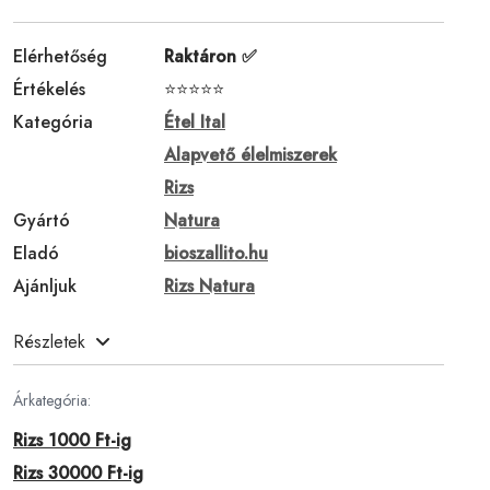
Elérhetőség
Raktáron ✅
Értékelés
⭐⭐⭐⭐⭐
Kategória
Étel Ital
Alapvető élelmiszerek
Rizs
Gyártó
Natura
Eladó
bioszallito.hu
Ajánljuk
Rizs Natura
Részletek
Árkategória:
Rizs 1000 Ft-ig
Rizs 30000 Ft-ig