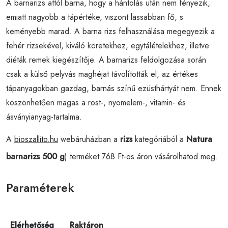
A barnarizs attól barna, hogy a hántolás után nem fényezik,
emiatt nagyobb a tápértéke, viszont lassabban fő, s
keményebb marad. A barna rizs felhasználása megegyezik a
fehér rizsekével, kiváló köretekhez, egytálételekhez, illetve
diéták remek kiegészítője. A barnarizs feldolgozása során
csak a külső pelyvás maghéjat távolították el, az értékes
tápanyagokban gazdag, barnás színű ezüsthártyát nem. Ennek
köszönhetően magas a rost-, nyomelem-, vitamin- és
ásványianyag-tartalma.
A
bioszallito.hu
webáruházban a
rizs
kategóriából a
Natura
barnarizs 500 g
) terméket 768 Ft-os áron vásárolhatod meg.
Paraméterek
Elérhetőség
Raktáron