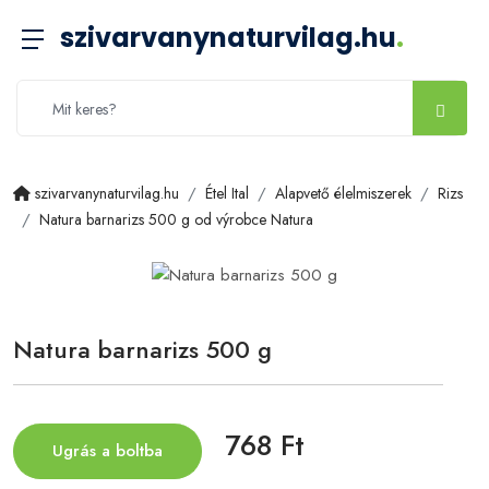
szivarvanynaturvilag.hu
.
szivarvanynaturvilag.hu
Étel Ital
Alapvető élelmiszerek
Rizs
Natura barnarizs 500 g od výrobce Natura
Natura barnarizs 500 g
768 Ft
Ugrás a boltba