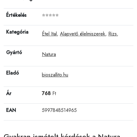
Értékelés
⭐⭐⭐⭐⭐
Kategória
Étel Ital
,
Alapvető élelmiszerek
,
Rizs
,
Gyártó
Natura
Eladó
bioszallito.hu
Ár
768
Ft
EAN
5997848514965
Gyakran ismételt kérdések a Natura