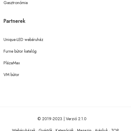
Gasztronómia
Partnerek
Unique-LED webáruház
Furne bútor katalóg
PlázaMax
VM bútor
© 2019-2023 | Verzió 2.1.0
Webáruházak
·
Gyártók
·
Kategóriák
·
Magazin
·
Ajánljuk
·
TOP