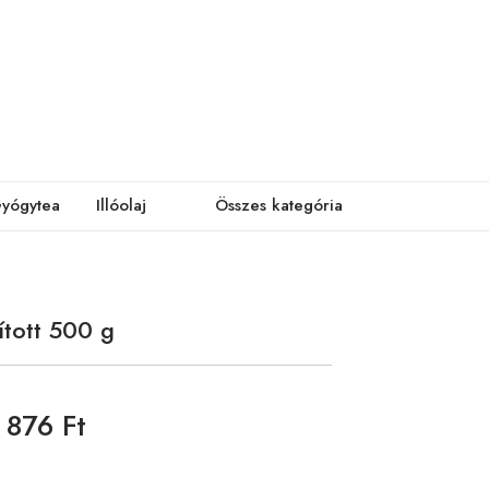
yógytea
Illóolaj
Összes kategória
ított 500 g
876 Ft