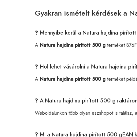
Gyakran ismételt kérdések a Na
❓ Mennyibe kerül a Natura hajdina pirítot
A
Natura hajdina pirított 500 g
terméket 876Ft
❓ Hol lehet vásárolni a Natura hajdina pi
A
Natura hajdina pirított 500 g
terméket péld
❓ A Natura hajdina pirított 500 g raktáro
Weboldalunkon több olyan eszshopot is találsz, 
❓ Mi a Natura hajdina pirított 500 gEAN 