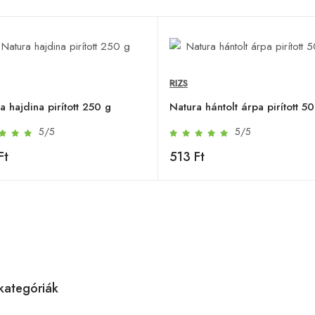
RIZS
a hajdina pirított 250 g
Natura hántolt árpa pirított 5
5/5
5/5
Ft
513 Ft
kategóriák