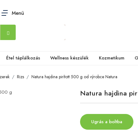
Menü
Étel táplálkozás
Wellness készülék
Kozmetikum
G
szerek
Rizs
Natura hajdina pirított 500 g od výrobce Natura
Natura hajdina pir
Ugrás a boltba