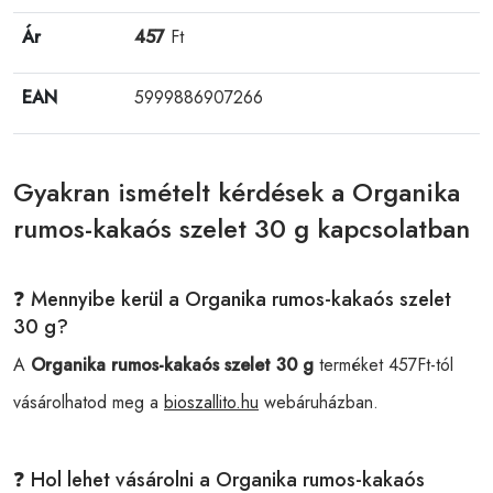
Ár
457
Ft
EAN
5999886907266
Gyakran ismételt kérdések a Organika
rumos-kakaós szelet 30 g kapcsolatban
❓ Mennyibe kerül a Organika rumos-kakaós szelet
30 g?
A
Organika rumos-kakaós szelet 30 g
terméket 457Ft-tól
vásárolhatod meg a
bioszallito.hu
webáruházban.
❓ Hol lehet vásárolni a Organika rumos-kakaós