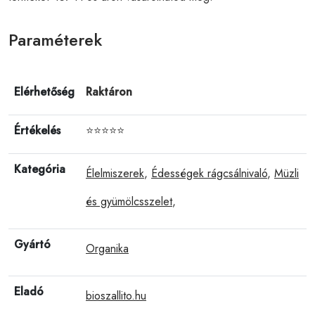
Paraméterek
Elérhetőség
Raktáron
Értékelés
⭐⭐⭐⭐⭐
Kategória
Élelmiszerek
,
Édességek rágcsálnivaló
,
Müzli
és gyümölcsszelet
,
Gyártó
Organika
Eladó
bioszallito.hu