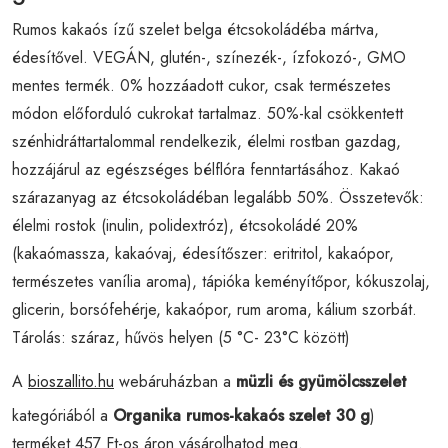
Rumos kakaós ízű szelet belga étcsokoládéba mártva,
édesítővel. VEGÁN, glutén-, színezék-, ízfokozó-, GMO
mentes termék. 0% hozzáadott cukor, csak természetes
módon előforduló cukrokat tartalmaz. 50%-kal csökkentett
szénhidráttartalommal rendelkezik, élelmi rostban gazdag,
hozzájárul az egészséges bélflóra fenntartásához. Kakaó
szárazanyag az étcsokoládéban legalább 50%. Összetevők:
élelmi rostok (inulin, polidextróz), étcsokoládé 20%
(kakaómassza, kakaóvaj, édesítőszer: eritritol, kakaópor,
természetes vanília aroma), tápióka keményítőpor, kókuszolaj,
glicerin, borsófehérje, kakaópor, rum aroma, kálium szorbát.
Tárolás: száraz, hűvös helyen (5 °C- 23°C között)
A
bioszallito.hu
webáruházban a
müzli és gyümölcsszelet
kategóriából a
Organika rumos-kakaós szelet 30 g
)
terméket 457 Ft-os áron vásárolhatod meg.