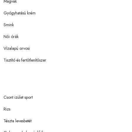
Magvak
Gyógyhatású krém
Smink
Női órák
Vízalapú orvosi
Tisztító és fertőtlenítőszer
Csont izület sport
Rizs
Tészta levesbetét