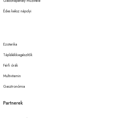
Gabonapehely müzliféle
Édes keksz nápolyi
Ezoterika
Táplálékkiegészítők
Férfi órák
Multivitamin
Gasztronómia
Partnerek