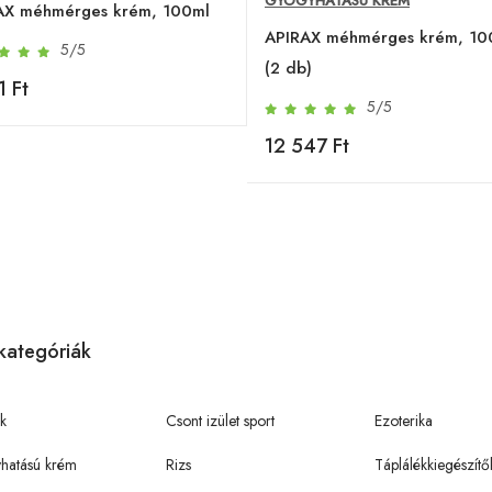
GYÓGYHATÁSÚ KRÉM
AX méhmérges krém, 100ml
APIRAX méhmérges krém, 10
5/5
(2 db)
1 Ft
5/5
12 547 Ft
kategóriák
k
Csont izület sport
Ezoterika
hatású krém
Rizs
Táplálékkiegészítő