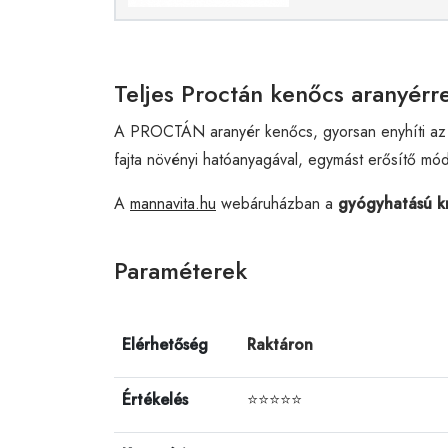
Teljes Proctán kenőcs aranyérr
A PROCTÁN aranyér kenőcs, gyorsan enyhíti az ar
fajta növényi hatóanyagával, egymást erősítő mód
A
mannavita.hu
webáruházban a
gyógyhatású k
Paraméterek
Elérhetőség
Raktáron
Értékelés
⭐⭐⭐⭐⭐