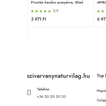
Proctán kenőcs aranyérre, 50ml
APIR
5/5
3 971 Ft
6 97
szivarvanynaturvilag.hu
Top 
Telefon
Magva
+36 20 20 20 20
Gyógy