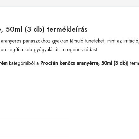
e, 50ml (3 db) termékleírás
anyeres panaszokhoz gyakran társuló tüneteket, mint az irritáció
on segíti a seb gyógyulását, a regenerálódást.
rém
kategóriából a
Proctán kenőcs aranyérre, 50ml (3 db)
) ter