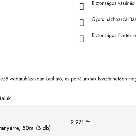
Biztonságos vásárlás! 
Gyors házhozszállítá
Biztonságos fizetés o
kező webáruházakban kapható, és portálunknak köszönhetően megt
taink
9 971 Ft
ranyérre, 50ml (3 db)