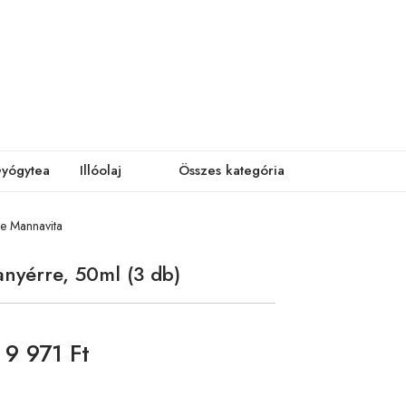
yógytea
Illóolaj
Összes kategória
ce Mannavita
anyérre, 50ml (3 db)
9 971 Ft