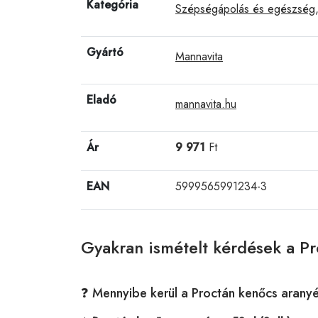
Kategória
Szépségápolás és egészség
Gyártó
Mannavita
Eladó
mannavita.hu
Ár
9 971
Ft
EAN
5999565991234-3
Gyakran ismételt kérdések a Pr
❓ Mennyibe kerül a Proctán kenőcs aranyé