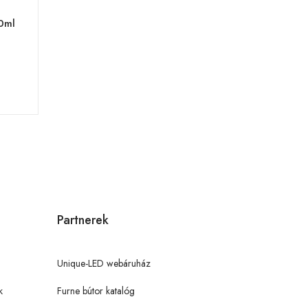
0ml
Partnerek
Unique-LED webáruház
k
Furne bútor katalóg