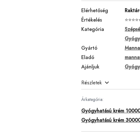
Elérhetőség
Raktá
Értékelés
⭐⭐⭐⭐
Kategória
Szépsé
Gyógy
Gyártó
Manna
Eladó
mannav
Ajánljuk
Gyógy
Részletek
Árkategória:
Gyógyhatású krém 10000 
Gyógyhatású krém 30000