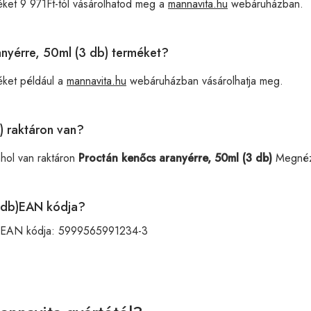
ket 9 971Ft-tól vásárolhatod meg a
mannavita.hu
webáruházban.
anyérre, 50ml (3 db) terméket?
ket például a
mannavita.hu
webáruházban vásárolhatja meg.
) raktáron van?
ahol van raktáron
Proctán kenőcs aranyérre, 50ml (3 db)
Megnéz
3 db)EAN kódja?
k EAN kódja:
5999565991234-3