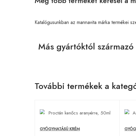
Még több terméket keresél a m
Katalógusunkban az mannavita márka termékei sz
Más gyártóktól származó
További termékek a kategó
GYÓGYHATÁSÚ KRÉM
GYÓG