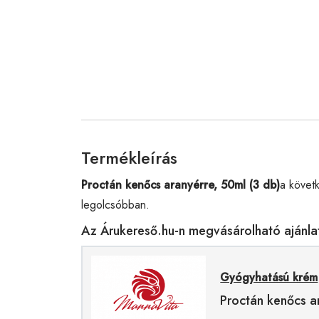
Termékleírás
Proctán kenőcs aranyérre, 50ml (3 db)
a követ
legolcsóbban.
Az Árukereső.hu-n megvásárolható ajánla
Gyógyhatású krém
Proctán kenőcs a