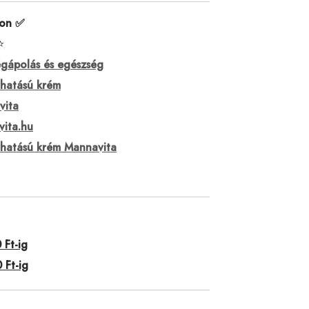
ron ✅
⭐
gápolás és egészség
hatású krém
vita
ita.hu
hatású krém Mannavita
Ft-ig
 Ft-ig