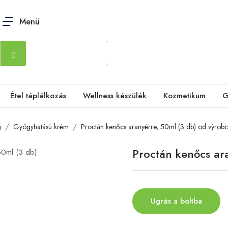
Menü
Étel táplálkozás
Wellness készülék
Kozmetikum
G
g
Gyógyhatású krém
Proctán kenőcs aranyérre, 50ml (3 db) od výrob
Proctán kenőcs ar
Ugrás a boltba