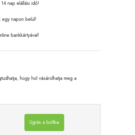
14 nap elállási idő!
s egy napon belül!
nline bankkártyával!
udhatja, hogy hol vásárolhatja meg a
Ugrás a boltba