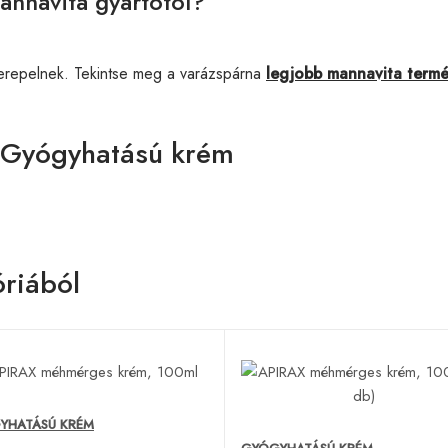
annavita gyártótól?
erepelnek. Tekintse meg a varázspárna
legjobb mannavita term
 Gyógyhatású krém
riából
YHATÁSÚ KRÉM