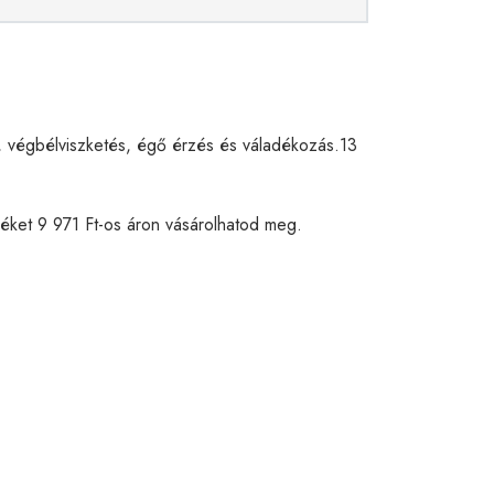
, végbélviszketés, égő érzés és váladékozás.13
méket 9 971 Ft-os áron vásárolhatod meg.