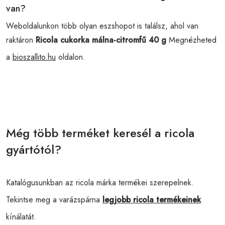
van?
Weboldalunkon több olyan eszshopot is találsz, ahol van
raktáron
Ricola cukorka málna-citromfű 40 g
Megnézheted
a
bioszallito.hu
oldalon.
Még több terméket keresél a ricola
gyártótól?
Katalógusunkban az ricola márka termékei szerepelnek.
Tekintse meg a varázspárna
legjobb ricola termékeinek
kínálatát.