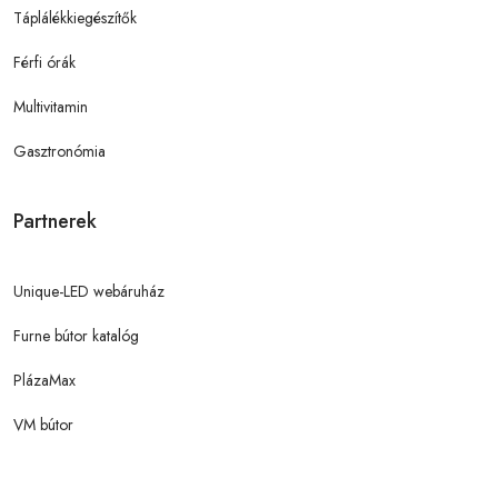
Táplálékkiegészítők
Férfi órák
Multivitamin
Gasztronómia
Partnerek
Unique-LED webáruház
Furne bútor katalóg
PlázaMax
VM bútor