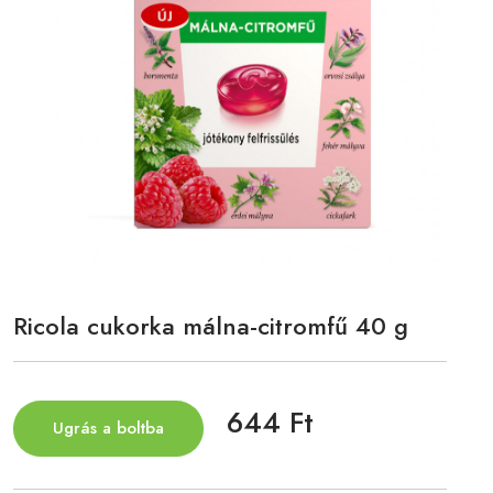
Ricola cukorka málna-citromfű 40 g
644 Ft
Ugrás a boltba