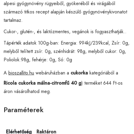
alpesi gyógynövény rügyeiből, gyökeréből és virágából
származó titkos recept alapján készülő gyógynövénykivonatot
tartalmaz.
Cukor-, glutén-, és laktózmentes, vegánok is fogyaszthatják..
Tápérték adatok 100g-ban: Energia: 994kJ/239kcal, Zsír: 0g,
melyből telített zsír: 0g, szénhidrát: 98g, melyből cukor: 0g,
Poliolok:98g, fehérje: 0g, Só: 0g
A
bioszallito.hu
webáruházban a
cukorka
kategóriából a
Ricola cukorka málna-citromfű 40 g
) terméket 644 Ft-os
áron vásárolhatod meg.
Paraméterek
Elérhetőség
Raktáron