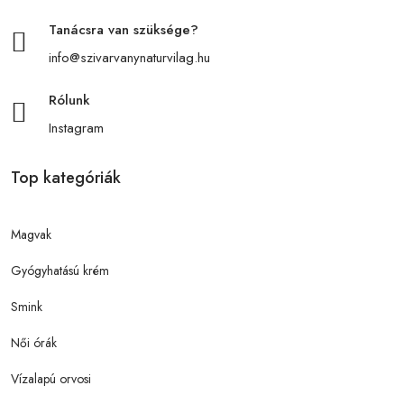
Tanácsra van szüksége?
info@szivarvanynaturvilag.hu
Rólunk
Instagram
Top kategóriák
Magvak
Gyógyhatású krém
Smink
Női órák
Vízalapú orvosi