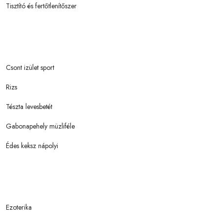
Tisztító és fertőtlenítőszer
Csont izület sport
Rizs
Tészta levesbetét
Gabonapehely müzliféle
Édes keksz nápolyi
Ezoterika