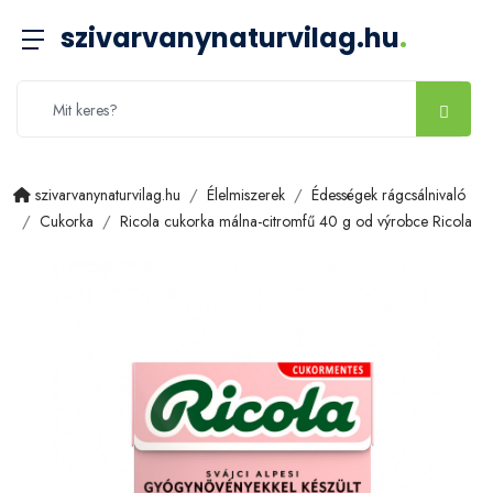
szivarvanynaturvilag.hu
.
szivarvanynaturvilag.hu
Élelmiszerek
Édességek rágcsálnivaló
Cukorka
Ricola cukorka málna-citromfű 40 g od výrobce Ricola