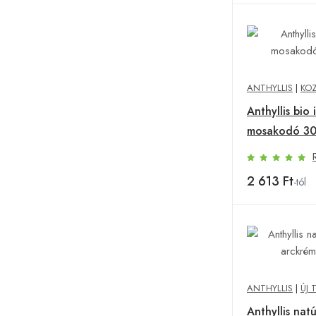
ANTHYLLIS
|
KO
Anthyllis bio 
mosakodó 30
2 613 Ft
-tól
ANTHYLLIS
|
ÚJ 
Anthyllis nat