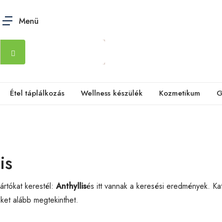
Menü
Étel táplálkozás
Wellness készülék
Kozmetikum
G
is
rtókat kerestél:
Anthyllis
és itt vannak a keresési eredmények. Ka
eket alább megtekinthet.