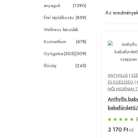
anyagok
(1390)
Az eredménye
Étel táplálkozás
(859)
Wellness készülék
Kozmetikum
(678)
Gyógytea
(505)
(509)
Illóolaj
(245)
ANTHYLLIS
|
SZ
ÉS EGÉSZSÉG
|
NŐI HIGIÉNIAI 
Anthyllis bab
babafürdető/
szappan 300 
3 170 Ft
-tól