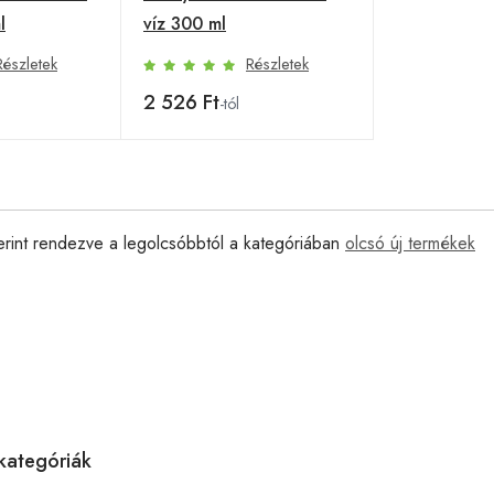
l
víz 300 ml
Részletek
Részletek
2 526 Ft
-tól
erint rendezve a legolcsóbbtól a kategóriában
olcsó új termékek
kategóriák