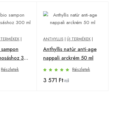
 TERMÉKEK
|
ANTHYLLIS
|
ÚJ TERMÉKEK
|
o sampon
Anthyllis natúr anti-age
mosáshoz 300
nappali arckrém 50 ml
Részletek
Részletek
3 571 Ft
-tól