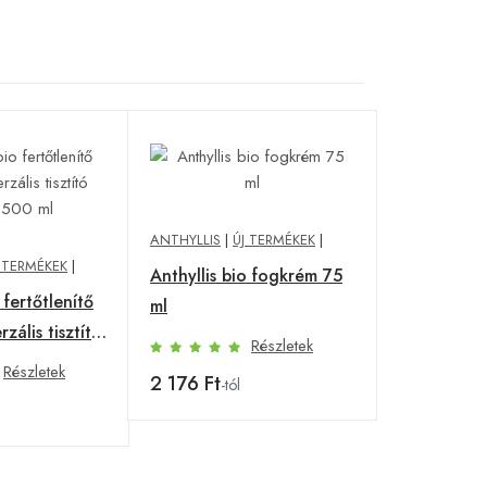
ANTHYLLIS
|
ÚJ TERMÉKEK
|
 TERMÉKEK
|
Anthyllis bio fogkrém 75
 fertőtlenítő
ml
zális tisztító
Részletek
l
Részletek
2 176 Ft
-tól