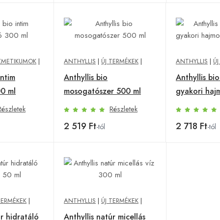
ZMETIKUMOK
|
ANTHYLLIS
|
ÚJ TERMÉKEK
|
ANTHYLLIS
|
ÚJ
intim
Anthyllis bio
Anthyllis bi
0 ml
mosogatószer 500 ml
gyakori haj
ml
Részletek
Részletek
2 519 Ft
2 718 Ft
-tól
-tól
TERMÉKEK
|
ANTHYLLIS
|
ÚJ TERMÉKEK
|
úr hidratáló
Anthyllis natúr micellás