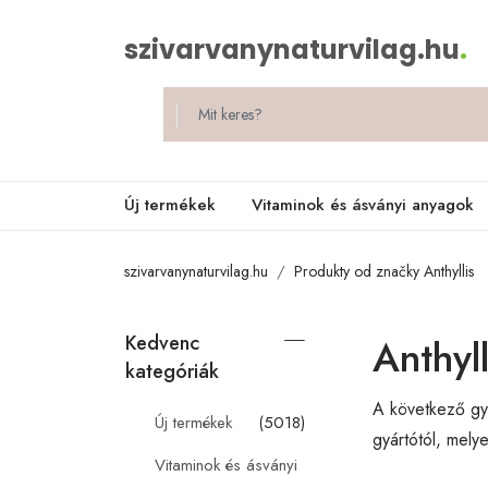
szivarvanynaturvilag.hu
.
Új termékek
Vitaminok és ásványi anyagok
szivarvanynaturvilag.hu
Produkty od značky Anthyllis
Kedvenc
Anthyll
kategóriák
A következő gyá
Új termékek
(5018)
gyártótól, mely
Vitaminok és ásványi