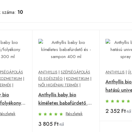
k száma:
10
ÉPSÉGÁPOLÁS
ANTHYLLIS
|
SZÉPSÉGÁPOLÁS
ANTHYLLIS
|
ÚJ
KOZMETIKUM
|
ÉS EGÉSZSÉG
|
KOZMETIKUM
|
Anthyllis bio
TERMÉK
|
NŐI HIGIÉNIAI TERMÉK
|
hatású univer
y bio
Anthyllis baby bio
spray 500 m
folyékony
kíméletes babafürdető és
2 352 Ft
ml
-sampon 400 ml
-tól
Részletek
Részletek
3 805 Ft
-tól