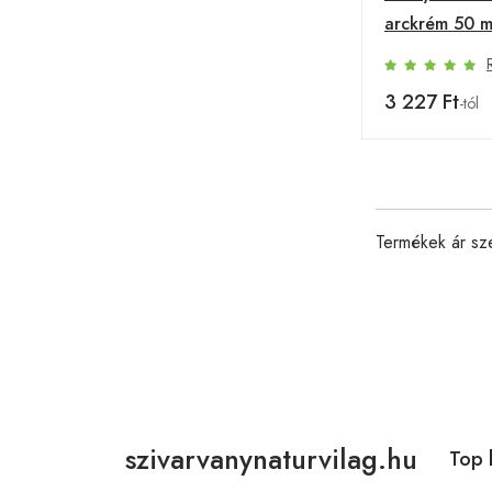
arckrém 50 m
3 227 Ft
-tól
Termékek ár sz
szivarvanynaturvilag.hu
Top 