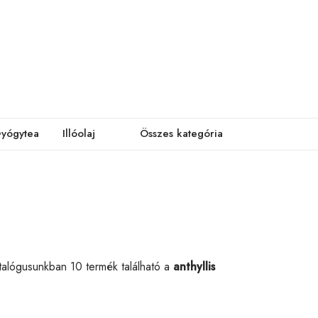
yógytea
Illóolaj
Összes kategória
talógusunkban 10 termék található a
anthyllis