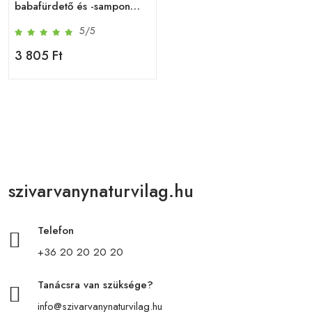
babafürdető és -sampon
400 ml
5/5
3 805 Ft
szivarvanynaturvilag.hu
Telefon
+36 20 20 20 20
Tanácsra van szüksége?
info@szivarvanynaturvilag.hu