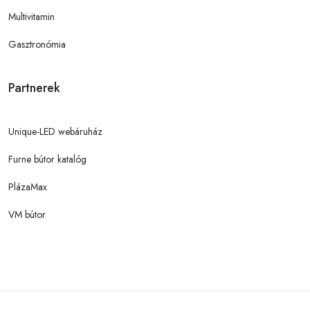
Multivitamin
Gasztronómia
Partnerek
Unique-LED webáruház
Furne bútor katalóg
PlázaMax
VM bútor