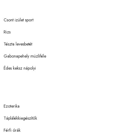
Csont izület sport
Rizs
Tészta levesbetét
Gabonapehely müzliféle
Édes keksz nápolyi
Ezoterika
Táplálékkiegészítők
Férfi órák