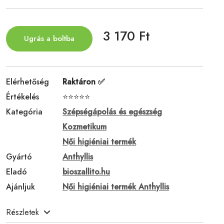
3 170 Ft
Ugrás a boltba
Elérhetőség
Raktáron ✅
Értékelés
⭐⭐⭐⭐⭐
Kategória
Szépségápolás és egészség
Kozmetikum
Női higiéniai termék
Gyártó
Anthyllis
Eladó
bioszallito.hu
Ajánljuk
Női higiéniai termék Anthyllis
Részletek