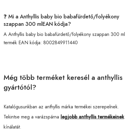
❓ Mi a Anthyllis baby bio babafürdető/folyékony
szappan 300 mlEAN kódja?
A Anthyllis baby bio babafürdető/folyékony szappan 300 ml
termék EAN kódja:
8002849911440
Még több terméket keresél a anthyllis
gyártótól?
Katalógusunkban az anthyllis márka termékei szerepelnek.
Tekintse meg a varázspárna
legjobb anthyllis termékeinek
kínálatát.