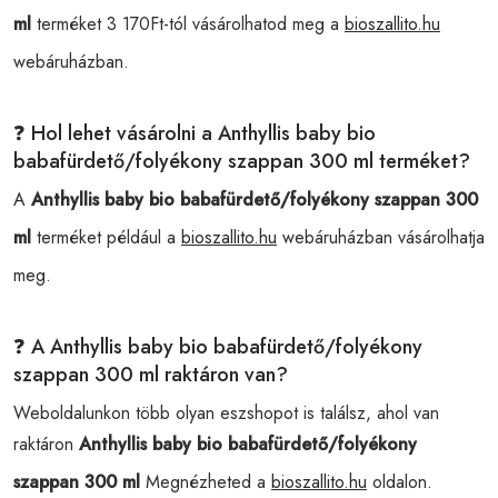
ml
terméket 3 170Ft-tól vásárolhatod meg a
bioszallito.hu
webáruházban.
❓ Hol lehet vásárolni a Anthyllis baby bio
babafürdető/folyékony szappan 300 ml terméket?
A
Anthyllis baby bio babafürdető/folyékony szappan 300
ml
terméket például a
bioszallito.hu
webáruházban vásárolhatja
meg.
❓ A Anthyllis baby bio babafürdető/folyékony
szappan 300 ml raktáron van?
Weboldalunkon több olyan eszshopot is találsz, ahol van
raktáron
Anthyllis baby bio babafürdető/folyékony
szappan 300 ml
Megnézheted a
bioszallito.hu
oldalon.