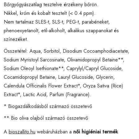
Bőrgyógyászatilag tesztelve érzékeny bőrön.
Nikkel, króm és kobalt tesztelt (< 0.4 ppm).
Nem tartalmaz SLES-t, SLS-t, PEG-t, parabéneket,
phenoexyetanolt, etil-alkoholt, alkalikus szappanokat és
színezéket.
Összetétel: Aqua, Sorbitol, Disodium Cocoamphodiacetate,
Sodium Myristoyl Sarcosinate, Olivamidopropyl Betaine**,
Sodium Oleoyl Isethionate**, Caprylyl/Capryl Glucoside,
Cocamidopropyl Betaine, Lauryl Glucoside, Glycerin,
Calendula Officinalis Flower Extract*, Oryza Sativa (Rice)
Extract*, Lactic Acid, Parfum (Fragrance).
* Biogazdálkodásból származó összetevő
** Bio oliva olajból származó összetevő
A
bioszallito.hu
webáruházban a
női higiéniai termék