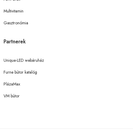
Multivitamin
Gasztronómia
Partnerek
Unique-LED webáruház
Furne bútor katalóg
PlázaMax
VM bútor