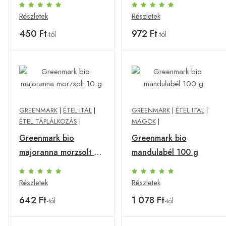
Részletek
Részletek
450 Ft
972 Ft
-tól
-tól
GREENMARK
|
ÉTEL ITAL
|
GREENMARK
|
ÉTEL ITAL
|
ÉTEL TÁPLÁLKOZÁS
|
MAGOK
|
Greenmark bio
Greenmark bio
majoranna morzsolt 10
mandulabél 100 g
g
Részletek
Részletek
642 Ft
1 078 Ft
-tól
-tól