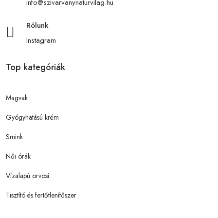
info@szivarvanynaturvilag.hu
Rólunk
Instagram
Top kategóriák
Magvak
Gyógyhatású krém
Smink
Női órák
Vízalapú orvosi
Tisztító és fertőtlenítőszer