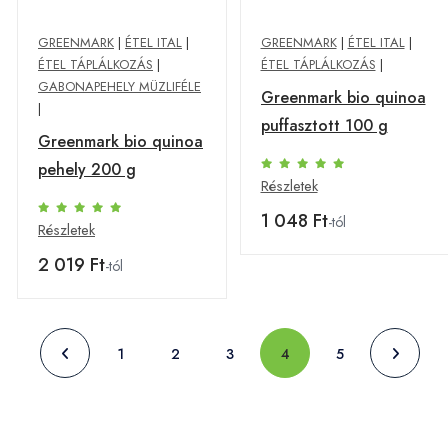
GREENMARK
|
ÉTEL ITAL
|
GREENMARK
|
ÉTEL ITAL
|
ÉTEL TÁPLÁLKOZÁS
|
ÉTEL TÁPLÁLKOZÁS
|
GABONAPEHELY MÜZLIFÉLE
Greenmark bio quinoa
|
puffasztott 100 g
Greenmark bio quinoa
pehely 200 g
Részletek
1 048 Ft
-tól
Részletek
2 019 Ft
-tól
1
2
3
4
5