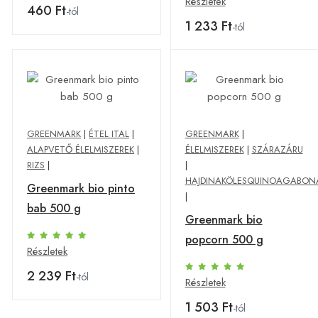
Részletek
460 Ft
-tól
1 233 Ft
-tól
GREENMARK
|
ÉTEL ITAL
|
GREENMARK
|
ALAPVETŐ ÉLELMISZEREK
|
ÉLELMISZEREK
|
SZÁRAZÁRU
RIZS
|
|
HAJDINAKÖLESQUINOAGABON
Greenmark bio pinto
|
bab 500 g
Greenmark bio
popcorn 500 g
Részletek
2 239 Ft
-tól
Részletek
1 503 Ft
-tól