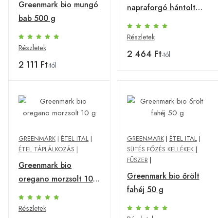
Greenmark bio mungó
napraforgó hántolt
bab 500 g
500 g
Részletek
Részletek
2 464 Ft
-tól
2 111 Ft
-tól
GREENMARK
|
ÉTEL ITAL
|
GREENMARK
|
ÉTEL ITAL
|
ÉTEL TÁPLÁLKOZÁS
|
SÜTÉS FŐZÉS KELLÉKEK
|
FŰSZER
|
Greenmark bio
Greenmark bio őrölt
oregano morzsolt 10
fahéj 50 g
g
Részletek