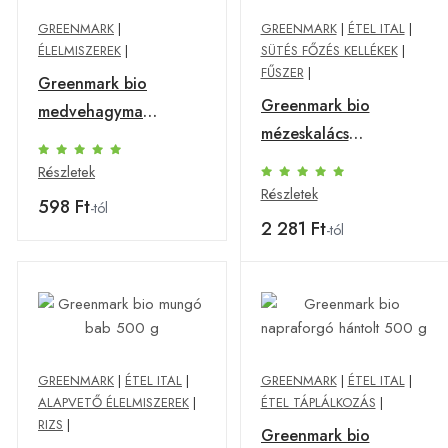
GREENMARK
|
GREENMARK
|
ÉTEL ITAL
|
ÉLELMISZEREK
|
SÜTÉS FŐZÉS KELLÉKEK
|
FŰSZER
|
Greenmark bio
Greenmark bio
medvehagyma
mézeskalács
morzsolt 10 g
fűszerkeverék 50 g
Részletek
Részletek
598 Ft
-tól
2 281 Ft
-tól
GREENMARK
|
ÉTEL ITAL
|
GREENMARK
|
ÉTEL ITAL
|
ALAPVETŐ ÉLELMISZEREK
|
ÉTEL TÁPLÁLKOZÁS
|
RIZS
|
Greenmark bio