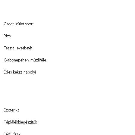
Csont izület sport
Rizs
Tészta levesbetét
Gabonapehely müzliféle
Édes keksz nápolyi
Ezoterika
Táplálékkiegészítők
Férfi órák