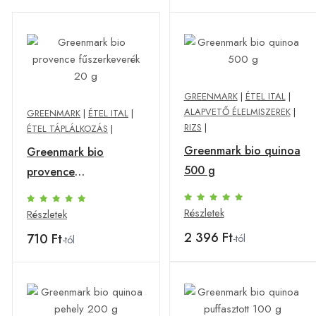
GREENMARK
|
ÉTEL ITAL
|
ALAPVETŐ ÉLELMISZEREK
|
GREENMARK
|
ÉTEL ITAL
|
RIZS
|
ÉTEL TÁPLÁLKOZÁS
|
Greenmark bio quinoa
Greenmark bio
500 g
provence
fűszerkeverék 20 g
Részletek
Részletek
2 396 Ft
710 Ft
-tól
-tól