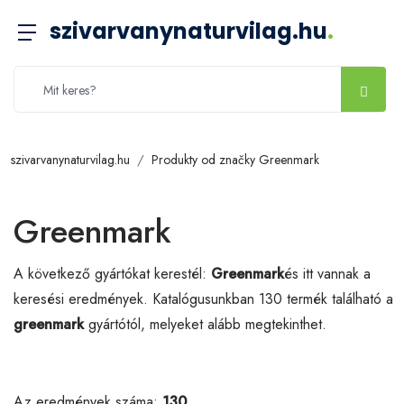
szivarvanynaturvilag.hu
.
szivarvanynaturvilag.hu
Produkty od značky Greenmark
Greenmark
A következő gyártókat kerestél:
Greenmark
és itt vannak a
keresési eredmények. Katalógusunkban 130 termék található a
greenmark
gyártótól, melyeket alább megtekinthet.
Az eredmények száma:
130