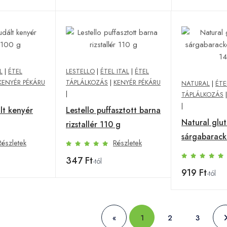
L
|
ÉTEL
LESTELLO
|
ÉTEL ITAL
|
ÉTEL
KENYÉR PÉKÁRU
TÁPLÁLKOZÁS
|
KENYÉR PÉKÁRU
NATURAL
|
ÉTE
|
TÁPLÁLKOZÁS
|
lt kenyér
Lestello puffasztott barna
Natural glu
rizstallér 110 g
sárgabarack
Részletek
Részletek
batyu 140 g
347 Ft
-tól
919 Ft
-tól
«
1
2
3