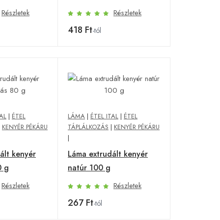
Részletek
Részletek
418 Ft
-tól
TAL
|
ÉTEL
LÁMA
|
ÉTEL ITAL
|
ÉTEL
|
KENYÉR PÉKÁRU
TÁPLÁLKOZÁS
|
KENYÉR PÉKÁRU
|
ált kenyér
Láma extrudált kenyér
0 g
natúr 100 g
Részletek
Részletek
267 Ft
-tól