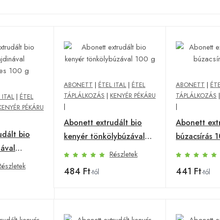
ABONETT
|
ÉTEL ITAL
|
ÉTEL
ABONETT
|
ÉTE
TÁPLÁLKOZÁS
|
KENYÉR PÉKÁRU
TÁPLÁLKOZÁS
 ITAL
|
ÉTEL
|
|
KENYÉR PÉKÁRU
Abonett extrudált bio
Abonett ext
udált bio
kenyér tönkölybúzával
búzacsírás 
nával
100 g
Részletek
 100 g
Részletek
484 Ft
441 Ft
-tól
-tól