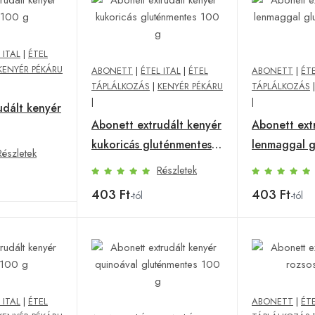
 ITAL
|
ÉTEL
KENYÉR PÉKÁRU
ABONETT
|
ÉTEL ITAL
|
ÉTEL
ABONETT
|
ÉTE
TÁPLÁLKOZÁS
|
KENYÉR PÉKÁRU
TÁPLÁLKOZÁS
|
|
udált kenyér
Abonett extrudált kenyér
Abonett ext
kukoricás gluténmentes
lenmaggal g
Részletek
100 g
100 g
Részletek
403 Ft
403 Ft
-tól
-tól
 ITAL
|
ÉTEL
ABONETT
|
ÉTE