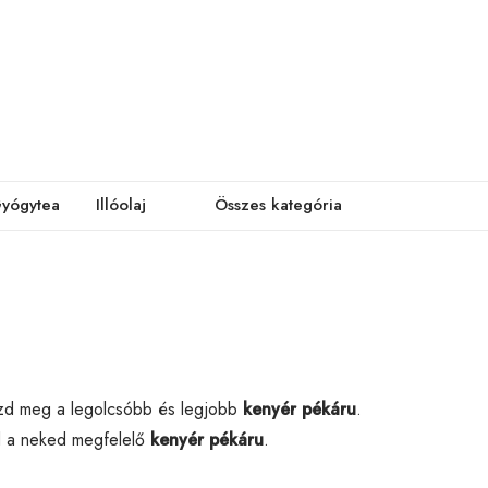
yógytea
Illóolaj
Összes kategória
ézd meg a legolcsóbb és legjobb
kenyér pékáru
.
od a neked megfelelő
kenyér pékáru
.