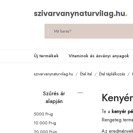
szivarvanynaturvilag.hu
.
Új termékek
Vitaminok és ásványi anyagok
szivarvanynaturvilag.hu
Étel Ital
Étel táplálkozás
Szűrés ár
Kenyér
alapján
Te a
kenyér pé
5000 Ft-ig
Rengeteg termé
10 000 Ft-ig
Az eredménye
20 000 Ft-ig