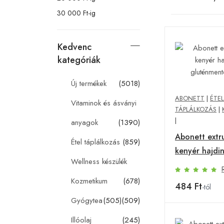
30 000 Ft-ig
Kedvenc
kategóriák
Új termékek
(5018)
ABONETT
|
ÉTEL
Vitaminok és ásványi
TÁPLÁLKOZÁS
|
|
anyagok
(1390)
Abonett extr
Étel táplálkozás
(859)
kenyér hajdi
Wellness készülék
gluténmentes
Kozmetikum
(678)
484 Ft
-tól
Gyógytea
(505)
(509)
Illóolaj
(245)