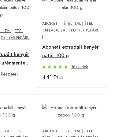
ABONETT
|
ÉTEL ITAL
|
ÉTEL
TÁPLÁLKOZÁS
|
KENYÉR PÉKÁRU
L ITAL
|
ÉTEL
|
|
KENYÉR PÉKÁRU
Abonett extrudált kenyér
rudált kenyér
natúr 100 g
luténmentes
Részletek
Részletek
441 Ft
-tól
L ITAL
|
ÉTEL
ABONETT
|
ÉTEL ITAL
|
ÉTEL