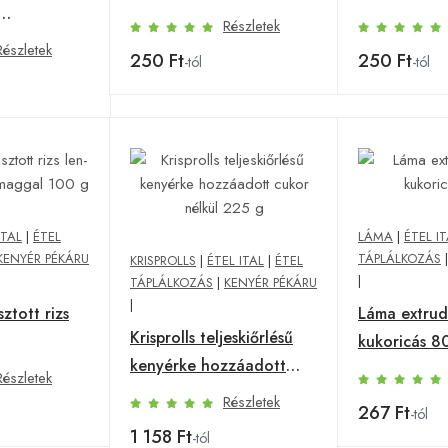
Részletek
 100 g
Részletek
250 Ft
250 Ft
-tól
-tól
ITAL
|
ÉTEL
LÁMA
|
ÉTEL I
KENYÉR PÉKÁRU
TÁPLÁLKOZÁS
KRISPROLLS
|
ÉTEL ITAL
|
ÉTEL
|
TÁPLÁLKOZÁS
|
KENYÉR PÉKÁRU
|
ztott rizs
Láma extrud
Krisprolls teljeskiőrlésű
kukoricás 8
kenyérke hozzáadott
aggal 100 g
Részletek
cukor nélkül 225 g
Részletek
267 Ft
-tól
1 158 Ft
-tól