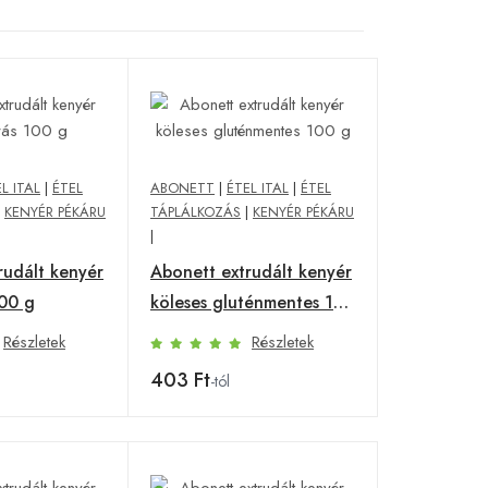
L ITAL
|
ÉTEL
ABONETT
|
ÉTEL ITAL
|
ÉTEL
|
KENYÉR PÉKÁRU
TÁPLÁLKOZÁS
|
KENYÉR PÉKÁRU
|
rudált kenyér
Abonett extrudált kenyér
100 g
köleses gluténmentes 100
g
Részletek
Részletek
403 Ft
-tól