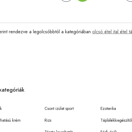
erint rendezve a legolcsóbbtól a kategóriában
olcsó étel ital étel
kategóriák
k
Csont izület sport
Ezoterika
hatású krém
Rizs
Táplálékkiegészítő
Tészta levesbetét
Férfi órák