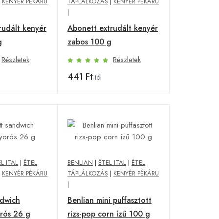
|
KENYÉR PÉKÁRU
TÁPLÁLKOZÁS
|
KENYÉR PÉKÁRU
|
rudált kenyér
Abonett extrudált kenyér
g
zabos 100 g
Részletek
Részletek
441 Ft
-tól
L ITAL
|
ÉTEL
BENLIAN
|
ÉTEL ITAL
|
ÉTEL
|
KENYÉR PÉKÁRU
TÁPLÁLKOZÁS
|
KENYÉR PÉKÁRU
|
ndwich
Benlian mini puffasztott
rós 26 g
rizs-pop corn ízű 100 g