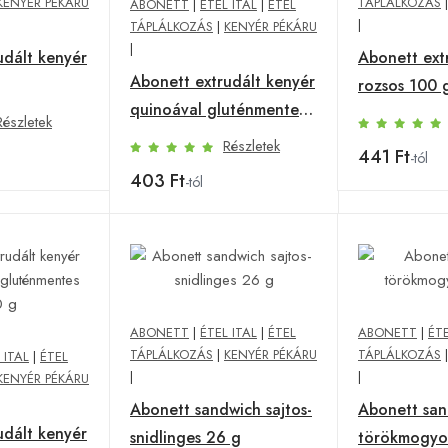
KENYÉR PÉKÁRU
TÁPLÁLKOZÁS
ABONETT
|
ÉTEL ITAL
|
ÉTEL
|
TÁPLÁLKOZÁS
|
KENYÉR PÉKÁRU
|
udált kenyér
Abonett ext
Abonett extrudált kenyér
rozsos 100 
quinoával gluténmentes
Részletek
100 g
Részletek
441 Ft
-tól
403 Ft
-tól
ABONETT
|
ÉTEL ITAL
|
ÉTEL
ABONETT
|
ÉTE
TÁPLÁLKOZÁS
|
KENYÉR PÉKÁRU
TÁPLÁLKOZÁS
 ITAL
|
ÉTEL
|
|
KENYÉR PÉKÁRU
Abonett sandwich sajtos-
Abonett sa
udált kenyér
snidlinges 26 g
törökmogyo