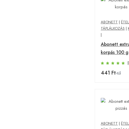
ABONETT
|
ÉTEL
TÁPLÁLKOZÁS
|
|
Abonett extr
korpás 100 g
441 Ft
-tól
ABONETT
|
ÉTEL