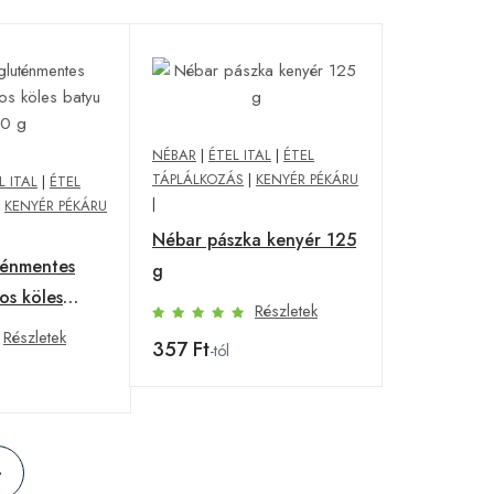
NÉBAR
|
ÉTEL ITAL
|
ÉTEL
TÁPLÁLKOZÁS
|
KENYÉR PÉKÁRU
L ITAL
|
ÉTEL
|
|
KENYÉR PÉKÁRU
Nébar pászka kenyér 125
ténmentes
g
os köles
Részletek
Részletek
357 Ft
-tól