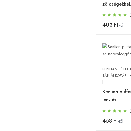
zöldségekkel
gluténmentes
403 Ft
-tól
BENLIAN
|
ÉTEL 
TÁPLÁLKOZÁS
|
|
Benlian puffas
len- és
napraforgóm
458 Ft
-tól