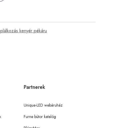
 táplálkozás kenyér pékáru
Partnerek
Unique-LED webáruház
k
Furne bútor katalóg
PlázaMax