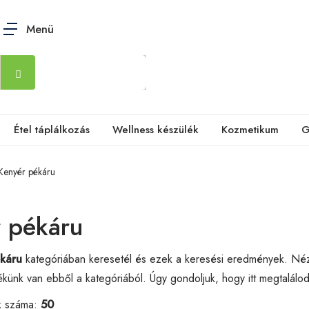
Menü
Étel táplálkozás
Wellness készülék
Kozmetikum
G
Kenyér pékáru
 pékáru
káru
kategóriában keresetél és ezek a keresési eredmények. N
künk van ebből a kategóriából. Úgy gondoljuk, hogy itt megtalál
k száma:
50