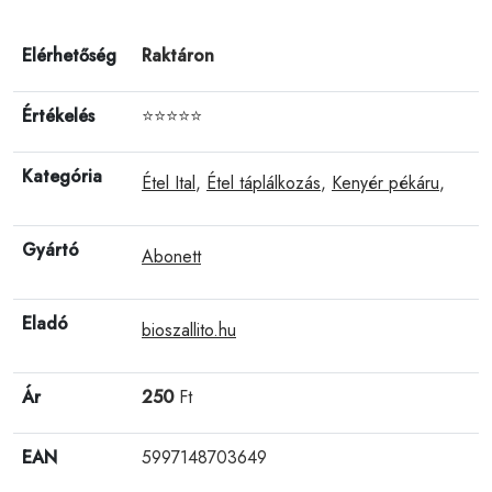
Elérhetőség
Raktáron
Értékelés
⭐⭐⭐⭐⭐
Kategória
Étel Ital
,
Étel táplálkozás
,
Kenyér pékáru
,
Gyártó
Abonett
Eladó
bioszallito.hu
Ár
250
Ft
EAN
5997148703649