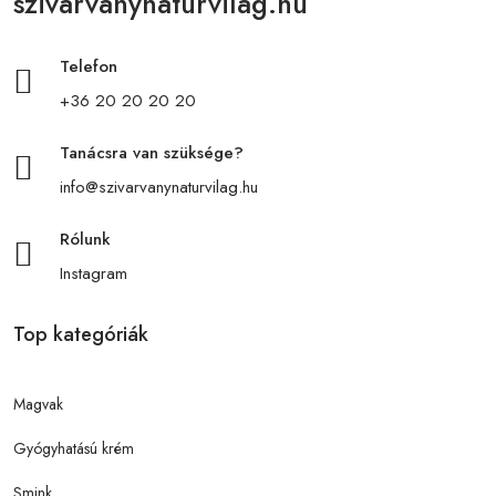
szivarvanynaturvilag.hu
Telefon
+36 20 20 20 20
Tanácsra van szüksége?
info@szivarvanynaturvilag.hu
Rólunk
Instagram
Top kategóriák
Magvak
Gyógyhatású krém
Smink