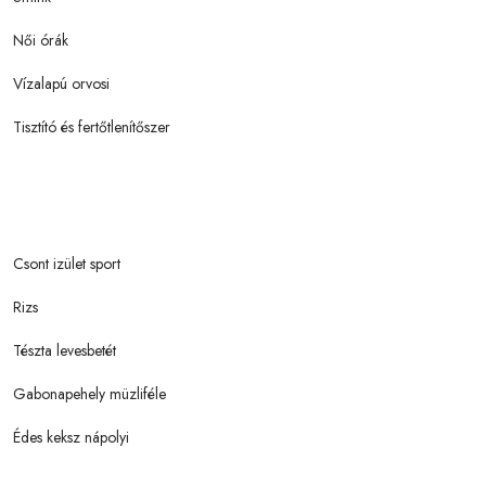
Női órák
Vízalapú orvosi
Tisztító és fertőtlenítőszer
Csont izület sport
Rizs
Tészta levesbetét
Gabonapehely müzliféle
Édes keksz nápolyi