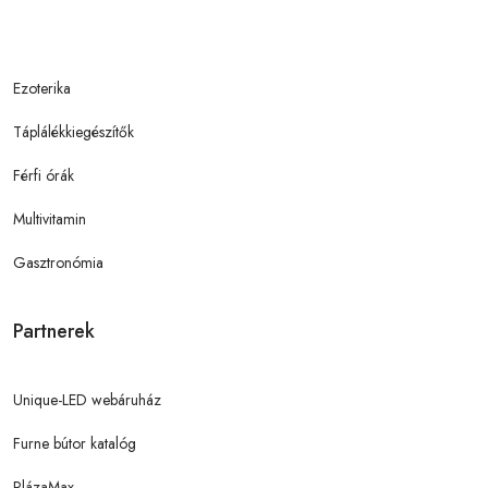
Ezoterika
Táplálékkiegészítők
Férfi órák
Multivitamin
Gasztronómia
Partnerek
Unique-LED webáruház
Furne bútor katalóg
PlázaMax