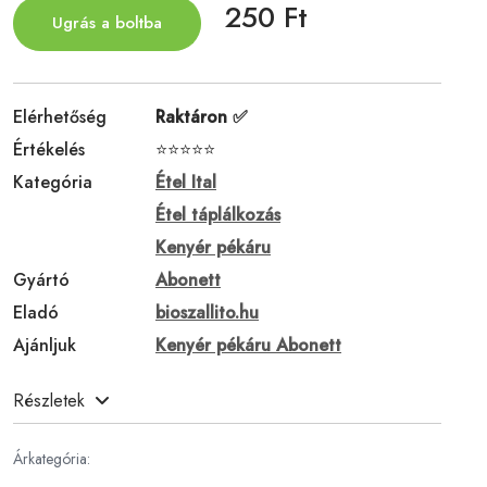
250 Ft
Ugrás a boltba
Elérhetőség
Raktáron ✅
Értékelés
⭐⭐⭐⭐⭐
Kategória
Étel Ital
Étel táplálkozás
Kenyér pékáru
Gyártó
Abonett
Eladó
bioszallito.hu
Ajánljuk
Kenyér pékáru Abonett
Részletek
Árkategória: