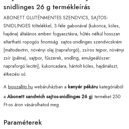
snidlinges 26 g termékleírás
ABONETT GLUTÉNMENTES SZENDVICS, SAJTOS-
SNIDLINGES töltelékkel, 3-féle gabonával (kukorica, köles,
hajdina) általános emberi fogyasztásra, hűtés nélkül hosszan
eltartható ropogós finomság. sajtos-snidlinges szendvicskrém
[maltodextrin, növényi olaj (napraforgó), zsíros tejpor, növényi
zsír (pálma), sajtpor, fűszerek, snidling, emulgeálószer:
napraforgó lecitin], kukoricadara, hántolt köles, hajdinaliszt,
étkezési só.
A
bioszallito.hu
webáruházban a
kenyér pékáru
kategóriából
a
Abonett sandwich sajtos-snidlinges 26 g
) terméket 250
Ft-os áron vásárolhatod meg.
Paraméterek