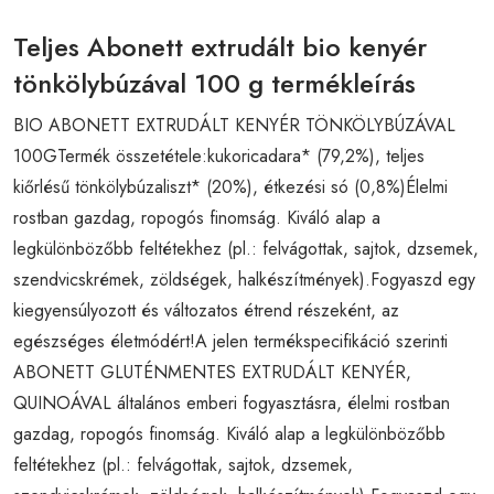
Teljes Abonett extrudált bio kenyér
tönkölybúzával 100 g termékleírás
BIO ABONETT EXTRUDÁLT KENYÉR TÖNKÖLYBÚZÁVAL
100GTermék összetétele:kukoricadara* (79,2%), teljes
kiőrlésű tönkölybúzaliszt* (20%), étkezési só (0,8%)Élelmi
rostban gazdag, ropogós finomság. Kiváló alap a
legkülönbözőbb feltétekhez (pl.: felvágottak, sajtok, dzsemek,
szendvicskrémek, zöldségek, halkészítmények).Fogyaszd egy
kiegyensúlyozott és változatos étrend részeként, az
egészséges életmódért!A jelen termékspecifikáció szerinti
ABONETT GLUTÉNMENTES EXTRUDÁLT KENYÉR,
QUINOÁVAL általános emberi fogyasztásra, élelmi rostban
gazdag, ropogós finomság. Kiváló alap a legkülönbözőbb
feltétekhez (pl.: felvágottak, sajtok, dzsemek,