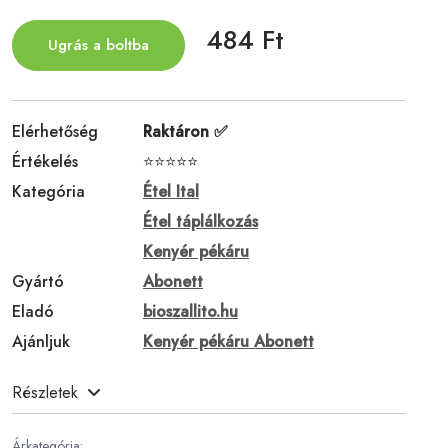
484 Ft
Ugrás a boltba
Elérhetőség
Raktáron ✅
Értékelés
⭐⭐⭐⭐⭐
Kategória
Étel Ital
Étel táplálkozás
Kenyér pékáru
Gyártó
Abonett
Eladó
bioszallito.hu
Ajánljuk
Kenyér pékáru Abonett
Részletek
Árkategória: