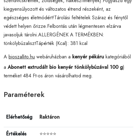
szendvicskrémek, zöldségek, halkészítmények).Fogyaszd egy
kiegyensúlyozott és változatos étrend részeként, az
egészséges életmódért!Tárolási feltételek Száraz és fénytől
védett helyen őrizze.Felbontás után légmentesen elzárva
javasoljuk tárolni.ALLERGÉNEK A TERMÉKBEN:
tönkölybúzalisztTápérték (Kcal): 381 kcal
A
bioszallito.hu
webáruházban a
kenyér pékáru
kategóriából
a
Abonett extrudált bio kenyér tönkölybúzával 100 g
)
terméket 484 Ft-os áron vásárolhatod meg.
Paraméterek
Elérhetőség
Raktáron
Értékelés
⭐⭐⭐⭐⭐