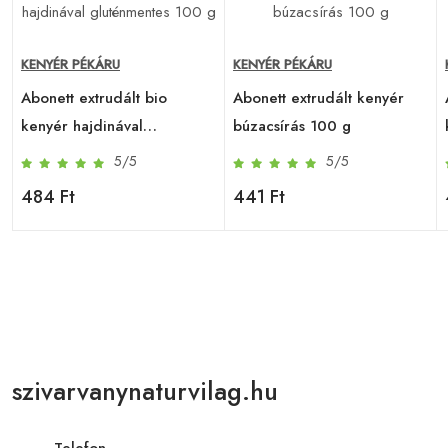
KENYÉR PÉKÁRU
KENYÉR PÉKÁRU
Abonett extrudált bio
Abonett extrudált kenyér
g
kenyér hajdinával
búzacsírás 100 g
gluténmentes 100 g
5/5
5/5
484 Ft
441 Ft
szivarvanynaturvilag.hu
Telefon