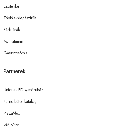
Ezoterika
Táplálékkiegészítők
Férfi órák
Multivitamin
Gasztronómia
Partnerek
Unique-LED webáruház
Furne bútor katalóg
PlázaMax
VM bútor