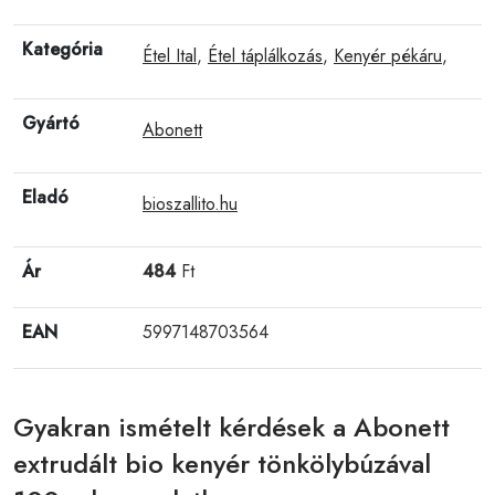
Kategória
Étel Ital
,
Étel táplálkozás
,
Kenyér pékáru
,
Gyártó
Abonett
Eladó
bioszallito.hu
Ár
484
Ft
EAN
5997148703564
Gyakran ismételt kérdések a Abonett
extrudált bio kenyér tönkölybúzával