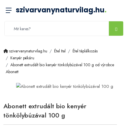
szivarvanynaturvilag.hu
.
szivarvanynaturvilag.hu
Étel Ital
Étel táplálkozás
Kenyér pékáru
Abonett extrudált bio kenyér tönkölybúzával 100 g od výrobce
Abonett
Abonett extrudált bio kenyér
tönkölybúzával 100 g