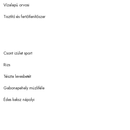
Vízalapú orvosi
Tisztító és fertőtlenítőszer
Csont izület sport
Rizs
Tészta levesbetét
Gabonapehely müzliféle
Édes keksz nápolyi