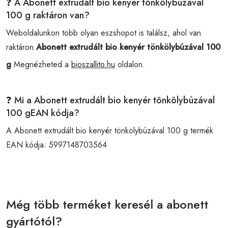
❓ A Abonett extrudált bio kenyér tönkölybúzával
100 g raktáron van?
Weboldalunkon több olyan eszshopot is találsz, ahol van
raktáron
Abonett extrudált bio kenyér tönkölybúzával 100
g
Megnézheted a
bioszallito.hu
oldalon.
❓ Mi a Abonett extrudált bio kenyér tönkölybúzával
100 gEAN kódja?
A Abonett extrudált bio kenyér tönkölybúzával 100 g termék
EAN kódja:
5997148703564
Még több terméket keresél a abonett
gyártótól?