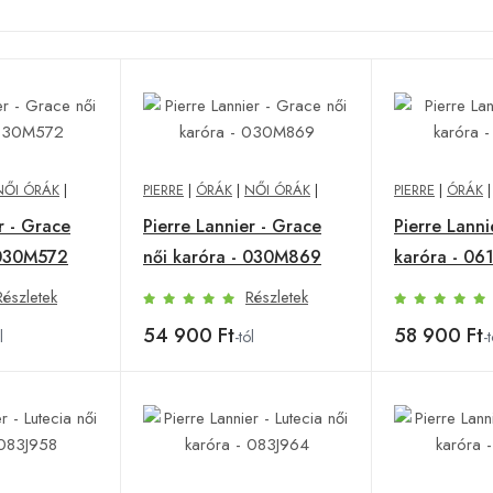
NŐI ÓRÁK
|
PIERRE
|
ÓRÁK
|
NŐI ÓRÁK
|
PIERRE
|
ÓRÁK
r - Grace
Pierre Lannier - Grace
Pierre Lanni
 030M572
női karóra - 030M869
karóra - 06
Részletek
Részletek
54 900 Ft
58 900 Ft
l
-tól
-t