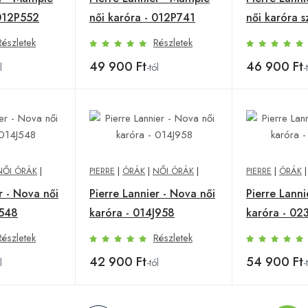
 012P552
női karóra - 012P741
női karóra s
173G661
Részletek
Részletek
49 900 Ft
46 900 Ft
l
-tól
-
NŐI ÓRÁK
|
PIERRE
|
ÓRÁK
|
NŐI ÓRÁK
|
PIERRE
|
ÓRÁK
r - Nova női
Pierre Lannier - Nova női
Pierre Lanni
J548
karóra - 014J958
karóra - 02
Részletek
Részletek
42 900 Ft
54 900 Ft
l
-tól
-