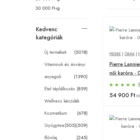
30 000 Ft-ig
Kedvenc
kategóriák
Új termékek
(5018)
PIERRE
|
ÓRÁK
|
Pierre Lannie
Vitaminok és ásványi
női karóra -
anyagok
(1390)
Étel táplálkozás
(859)
54 900 Ft
-tó
Wellness készülék
Kozmetikum
(678)
Gyógytea
(505)
(509)
Illóolaj
(245)