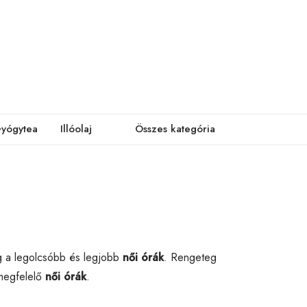
yógytea
Illóolaj
Összes kategória
g a legolcsóbb és legjobb
női órák
. Rengeteg
 megfelelő
női órák
.