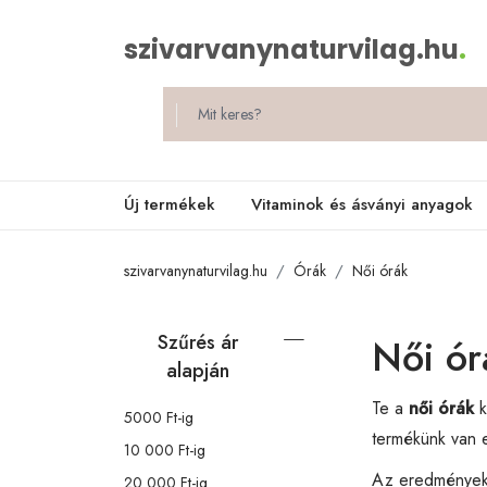
szivarvanynaturvilag.hu
.
Új termékek
Vitaminok és ásványi anyagok
szivarvanynaturvilag.hu
Órák
Női órák
Szűrés ár
Női ór
alapján
Te a
női órák
k
5000 Ft-ig
termékünk van e
10 000 Ft-ig
Az eredménye
20 000 Ft-ig