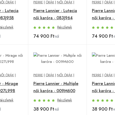
NŐI ÓRÁK
|
PIERRE
|
ÓRÁK
|
NŐI ÓRÁK
|
PIERRE
|
ÓRÁK
r - Lutecia
Pierre Lannier - Lutecia
Pierre Lanni
 083J958
női karóra - 083J964
női karóra 
Részletek
Részletek
74 900 Ft
74 900 Ft
l
-tól
-
NŐI ÓRÁK
|
PIERRE
|
ÓRÁK
|
NŐI ÓRÁK
|
PIERRE
|
ÓRÁK
r - Mirage
Pierre Lannier - Multiple
Pierre Lanni
 027L998
női karóra - 009M600
női karóra 
Részletek
Részletek
38 900 Ft
38 900 Ft
l
-tól
-t