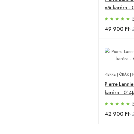
női karóra -
49 900 Ft
-tó
PIERRE
|
ÓRÁK
|
Pierre Lannie
karóra - 014
42 900 Ft
-tó