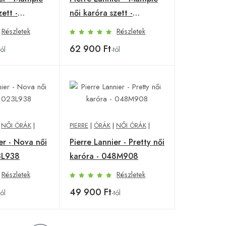
zett -
női karóra szett -
175F988
Részletek
Részletek
62 900 Ft
tól
-tól
|
NŐI ÓRÁK
|
PIERRE
|
ÓRÁK
|
NŐI ÓRÁK
|
er - Nova női
Pierre Lannier - Pretty női
3L938
karóra - 048M908
Részletek
Részletek
49 900 Ft
tól
-tól