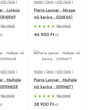
|
NŐI ÓRÁK
|
PIERRE
|
ÓRÁK
|
NŐI ÓRÁK
|
er - Lutecia
Pierre Lannier - Mirage
- 084J869
női karóra - 026K661
Részletek
Részletek
46 900 Ft
tól
-tól
|
NŐI ÓRÁK
|
PIERRE
|
ÓRÁK
|
NŐI ÓRÁK
|
er - Multiple
Pierre Lannier - Multiple
- 009M628
női karóra - 009M671
Részletek
Részletek
38 900 Ft
ól
-tól