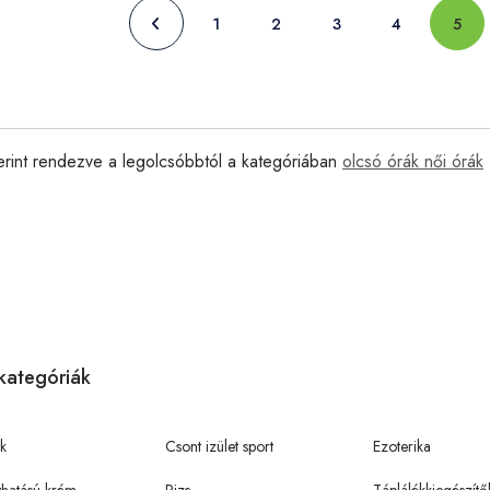
1
2
3
4
5
erint rendezve a legolcsóbbtól a kategóriában
olcsó órák női órák
kategóriák
k
Csont izület sport
Ezoterika
hatású krém
Rizs
Táplálékkiegészítő