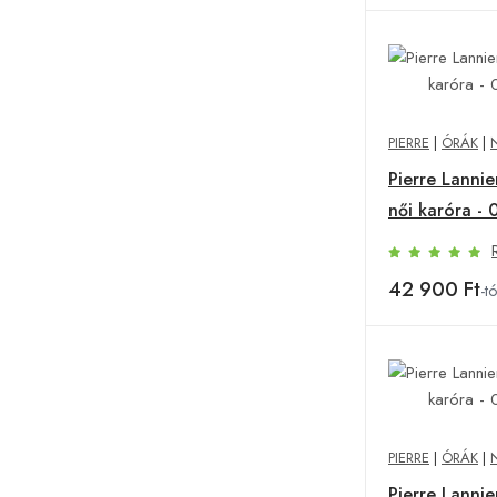
PIERRE
|
ÓRÁK
|
Pierre Lannier
női karóra -
42 900 Ft
-tó
PIERRE
|
ÓRÁK
|
Pierre Lannier