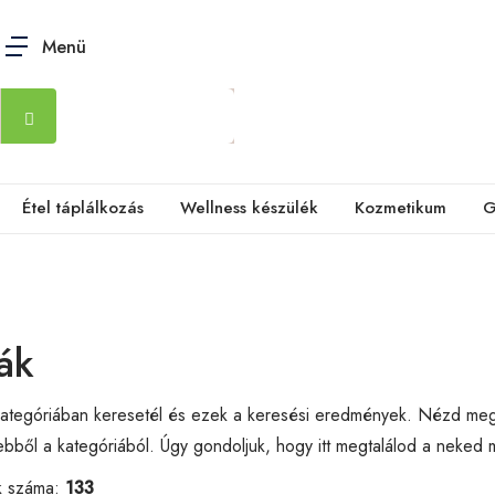
Menü
Étel táplálkozás
Wellness készülék
Kozmetikum
G
ák
ategóriában keresetél és ezek a keresési eredmények. Nézd me
bből a kategóriából. Úgy gondoljuk, hogy itt megtalálod a neked
k száma:
133