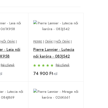
|
NŐI ÓRÁK
|
PIERRE
|
ÓRÁK
|
NŐI ÓRÁK
|
er - Leia női
Pierre Lannier - Lutecia
1K958
női karóra - 083J542
Részletek
Részletek
74 900 Ft
ól
-tól