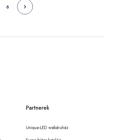
6
Partnerek
Unique-LED webáruház
k
Furne bútor katalóg