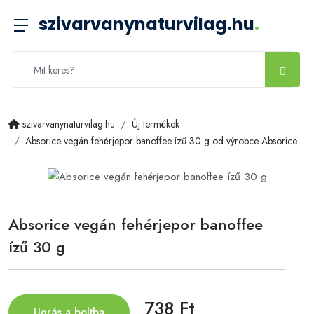
szivarvanynaturvilag.hu
.
szivarvanynaturvilag.hu
Új termékek
Absorice vegán fehérjepor banoffee ízű 30 g od výrobce Absorice
Absorice vegán fehérjepor banoffee
ízű 30 g
738 Ft
Ugrás a boltba