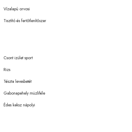
Vízalapú orvosi
Tisztító és fertőtlenítőszer
Csont izület sport
Rizs
Tészta levesbetét
Gabonapehely müzliféle
Édes keksz nápolyi