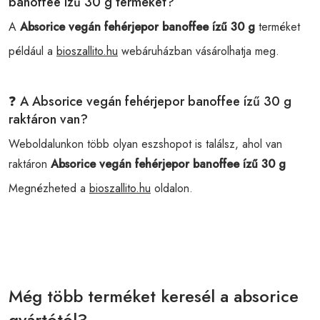
banoffee ízű 30 g terméket?
A
Absorice vegán fehérjepor banoffee ízű 30 g
terméket
például a
bioszallito.hu
webáruházban vásárolhatja meg.
❓ A Absorice vegán fehérjepor banoffee ízű 30 g
raktáron van?
Weboldalunkon több olyan eszshopot is találsz, ahol van
raktáron
Absorice vegán fehérjepor banoffee ízű 30 g
Megnézheted a
bioszallito.hu
oldalon.
Még több terméket keresél a absorice
gyártótól?