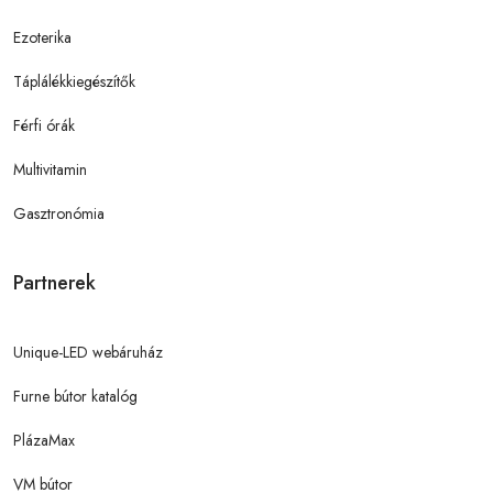
Ezoterika
Táplálékkiegészítők
Férfi órák
Multivitamin
Gasztronómia
Partnerek
Unique-LED webáruház
Furne bútor katalóg
PlázaMax
VM bútor