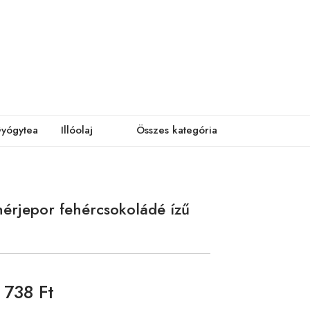
yógytea
Illóolaj
Összes kategória
hérjepor fehércsokoládé ízű
738 Ft