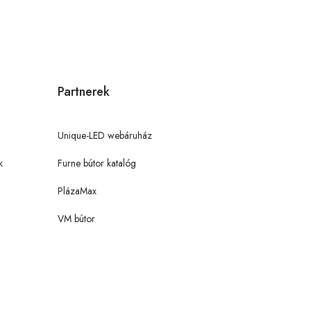
Partnerek
Unique-LED webáruház
k
Furne bútor katalóg
PlázaMax
VM bútor