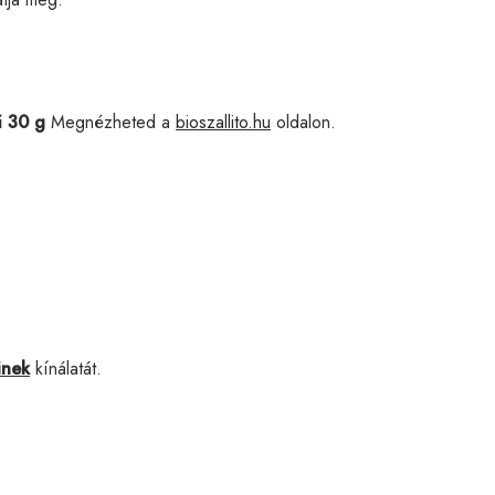
ű 30 g
Megnézheted a
bioszallito.hu
oldalon.
inek
kínálatát.