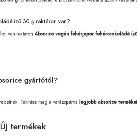
oládé ízű 30 g raktáron van?
ahol van raktáron
Absorice vegán fehérjepor fehércsokoládé íz
sorice gyártótól?
repelnek. Tekintse meg a varázspárna
legjobb absorice terméke
 Új termékek