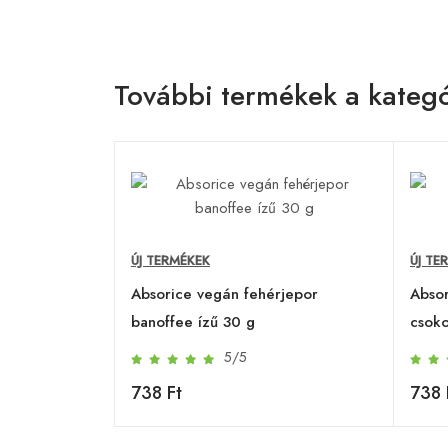
További termékek a kategó
ÚJ TERMÉKEK
ÚJ TE
Absorice vegán fehérjepor
Absor
banoffee ízű 30 g
csoko
5/5
738 Ft
738 