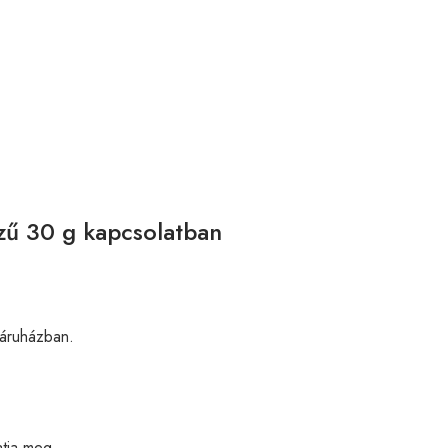
zű 30 g kapcsolatban
ruházban.
tja meg.