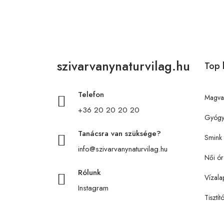
szivarvanynaturvilag.hu
Top 
Telefon
Magva
+36 20 20 20 20
Gyógy
Tanácsra van szüksége?
Smink
info@szivarvanynaturvilag.hu
Női ór
Rólunk
Vízala
Instagram
Tisztít