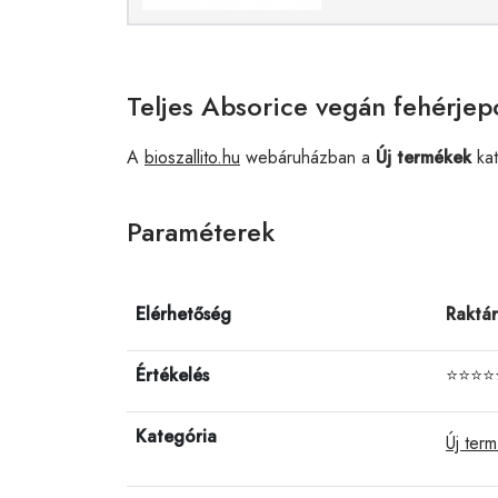
Teljes Absorice vegán fehérjep
A
bioszallito.hu
webáruházban a
Új termékek
kat
Paraméterek
Elérhetőség
Raktá
Értékelés
⭐⭐⭐⭐
Kategória
Új ter