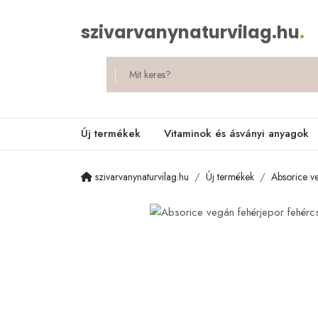
szivarvanynaturvilag.hu
.
Új termékek
Vitaminok és ásványi anyagok
szivarvanynaturvilag.hu
Új termékek
Absorice v