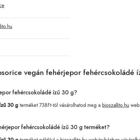
ce
lito.hu
bsorice vegán fehérjepor fehércsokoládé í
jepor fehércsokoládé ízű 30 g?
ízű 30 g
terméket 738Ft-tól vásárolhatod meg a
bioszallito.hu
webá
ehérjepor fehércsokoládé ízű 30 g terméket?
ízű 30 g
terméket például a
bioszallito.hu
webáruházban vásárolha