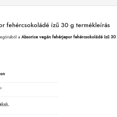
or fehércsokoládé ízű 30 g termékleírás
egóriából a
Absorice vegán fehérjepor fehércsokoládé ízű 30
ron
⭐
mékek
,