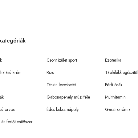
kategóriák
k
Csont izület sport
Ezoterika
hatású krém
Rizs
Táplálékkiegészítő
Tészta levesbetét
Férfi órák
ák
Gabonapehely müzliféle
Multivitamin
pú orvosi
Édes keksz nápolyi
Gasztronómia
ó és fertőtlenítőszer