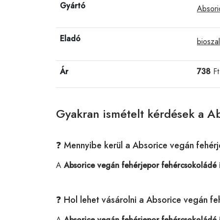
Gyártó
Absori
Eladó
bioszal
Ár
738
Ft
Gyakran ismételt kérdések a A
❓ Mennyibe kerül a Absorice vegán fehér
A
Absorice vegán fehérjepor fehércsokoládé 
❓ Hol lehet vásárolni a Absorice vegán f
A
Absorice vegán fehérjepor fehércsokoládé 