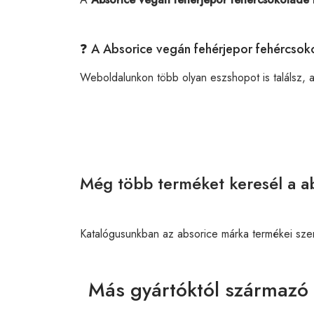
❓ A Absorice vegán fehérjepor fehércsok
Weboldalunkon több olyan eszshopot is találsz, 
Még több terméket keresél a ab
Katalógusunkban az absorice márka termékei sze
Más gyártóktól származó