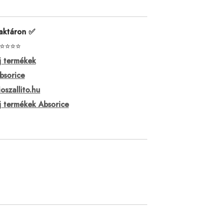
aktáron ✅
⭐⭐⭐⭐
j termékek
bsorice
ioszallito.hu
j termékek Absorice