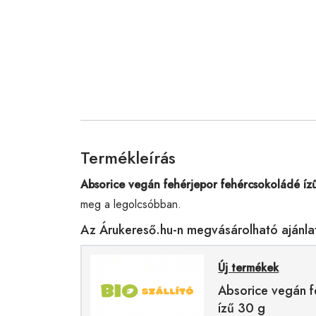
Termékleírás
Absorice vegán fehérjepor fehércsokoládé íz
meg a legolcsóbban.
Az Árukereső.hu-n megvásárolható ajánla
Új termékek
Absorice vegán f
ízű 30 g