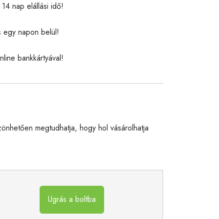
14 nap elállási idő!
s egy napon belül!
nline bankkártyával!
önhetően megtudhatja, hogy hol vásárolhatja
Ugrás a boltba