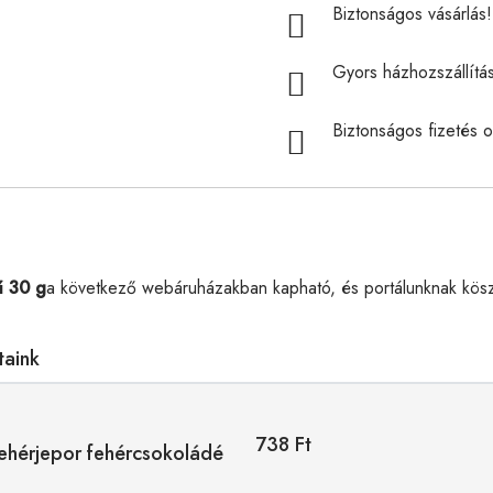
Biztonságos vásárlás! 
Gyors házhozszállítá
Biztonságos fizetés o
ű 30 g
a következő webáruházakban kapható, és portálunknak kösz
taink
738 Ft
ehérjepor fehércsokoládé