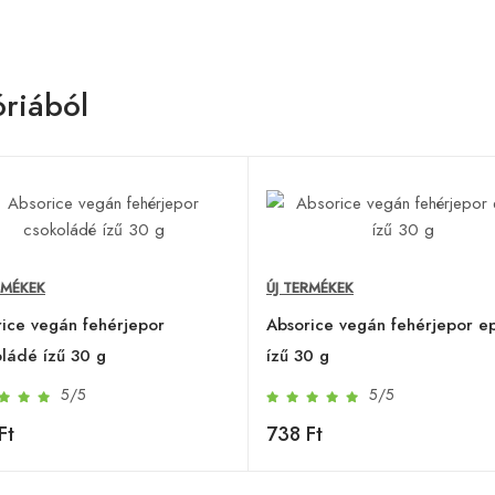
riából
RMÉKEK
ÚJ TERMÉKEK
ice vegán fehérjepor
Absorice vegán fehérjepor e
ládé ízű 30 g
ízű 30 g
5/5
5/5
Ft
738 Ft