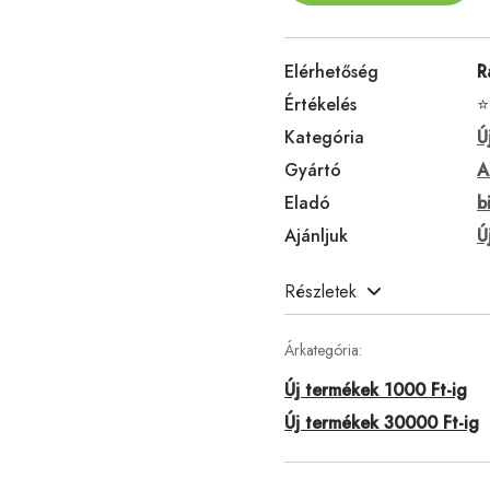
Elérhetőség
R
Értékelés
⭐
Kategória
Ú
Gyártó
A
Eladó
b
Ajánljuk
Ú
Részletek
Árkategória:
Új termékek 1000 Ft-ig
Új termékek 30000 Ft-ig