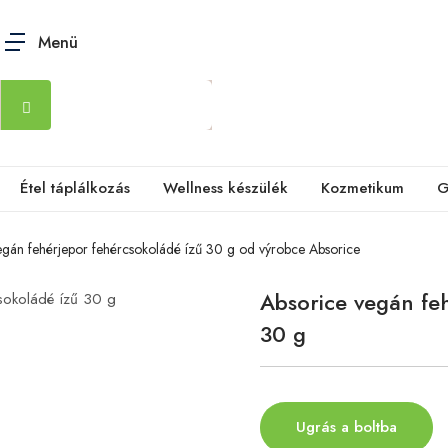
Menü
Étel táplálkozás
Wellness készülék
Kozmetikum
G
egán fehérjepor fehércsokoládé ízű 30 g od výrobce Absorice
Absorice vegán fe
30 g
Ugrás a boltba