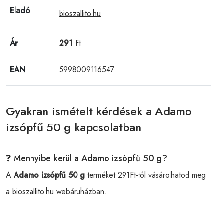
Eladó
bioszallito.hu
Ár
291
Ft
EAN
5998009116547
Gyakran ismételt kérdések a Adamo
izsópfű 50 g kapcsolatban
❓ Mennyibe kerül a Adamo izsópfű 50 g?
A
Adamo izsópfű 50 g
terméket 291Ft-tól vásárolhatod meg
a
bioszallito.hu
webáruházban.