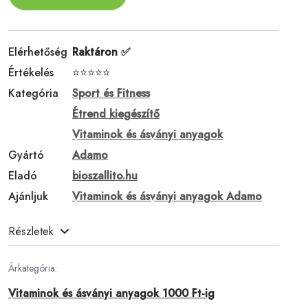
Elérhetőség
Raktáron ✅
Értékelés
⭐⭐⭐⭐⭐
Kategória
Sport és Fitness
Étrend kiegészítő
Vitaminok és ásványi anyagok
Gyártó
Adamo
Eladó
bioszallito.hu
Ajánljuk
Vitaminok és ásványi anyagok Adamo
Részletek
Árkategória:
Vitaminok és ásványi anyagok 1000 Ft-ig