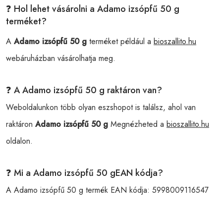
❓ Hol lehet vásárolni a Adamo izsópfű 50 g
terméket?
A
Adamo izsópfű 50 g
terméket például a
bioszallito.hu
webáruházban vásárolhatja meg.
❓ A Adamo izsópfű 50 g raktáron van?
Weboldalunkon több olyan eszshopot is találsz, ahol van
raktáron
Adamo izsópfű 50 g
Megnézheted a
bioszallito.hu
oldalon.
❓ Mi a Adamo izsópfű 50 gEAN kódja?
A Adamo izsópfű 50 g termék EAN kódja:
5998009116547