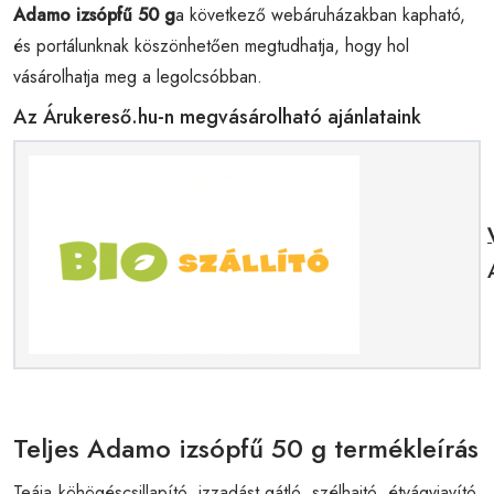
Adamo izsópfű 50 g
a következő webáruházakban kapható,
és portálunknak köszönhetően megtudhatja, hogy hol
vásárolhatja meg a legolcsóbban.
Az Árukereső.hu-n megvásárolható ajánlataink
Teljes Adamo izsópfű 50 g termékleírás
Teája köhögéscsillapító, izzadást gátló, szélhajtó, étvágyjavító,