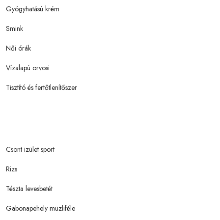
Gyógyhatású krém
Smink
Női órák
Vízalapú orvosi
Tisztító és fertőtlenítőszer
Csont izület sport
Rizs
Tészta levesbetét
Gabonapehely müzliféle