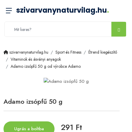
szivarvanynaturvilag.hu
.
szivarvanynaturvilag.hu
Sport és Fitness
Étrend kiegészítő
Vitaminok és ásványi anyagok
Adamo izsópfű 50 g od výrobce Adamo
Adamo izsópfű 50 g
291 Ft
Ugrás a boltba