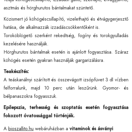
asztmás és hörghurutos bántalmakat szüntető.
Közismert jó köhögéscsillapító, vizelethajtó és étvágygerjesztő
hatása, de alkalmazzák izzadáscsökkentőként is.
Toroköblögető szerként rekedtség, fogíny és torokgyulladás
kezelésére használják.
Hörghurutos bántalmak esetén is ajánlott fogyasztása. Száraz
köhögés esetén gyakran használják gargarizálásra.
Teakészítés:
A teáskanálnyi szárított és összevágott izsópfüvet 3 dl vízben
felforralunk, majd 10 perc után leszűrünk. Gyomor- és
bélpanaszokra fogyasszuk.
Epilepszia, terhesség és szoptatás esetén fogyasztása
fokozott óvatossággal történjék.
A
bioszallito.hu
webáruházban a
vitaminok és ásványi