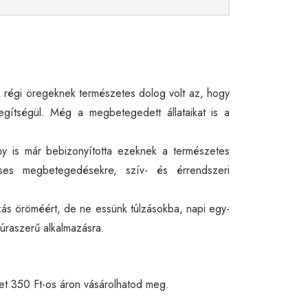
 régi öregeknek természetes dolog volt az, hogy
egítségül. Még a megbetegedett állataikat is a
 is már bebizonyította ezeknek a természetes
éses megbetegedésekre, szív- és érrendszeri
zás öröméért, de ne essünk túlzásokba, napi egy-
kúraszerű alkalmazásra.
et 350 Ft-os áron vásárolhatod meg.