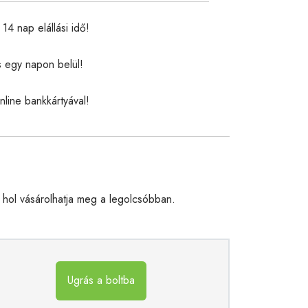
14 nap elállási idő!
s egy napon belül!
nline bankkártyával!
hol vásárolhatja meg a legolcsóbban.
Ugrás a boltba