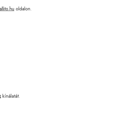
llito.hu
oldalon.
k
kínálatát.