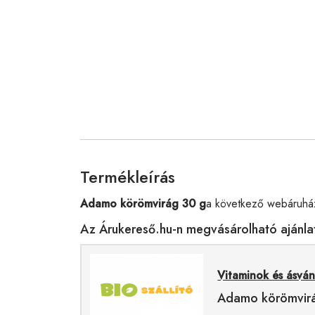
Termékleírás
Adamo körömvirág 30 g
a következő webáruház
Az Árukereső.hu-n megvásárolható ajánla
Vitaminok és ásvá
Adamo körömvir