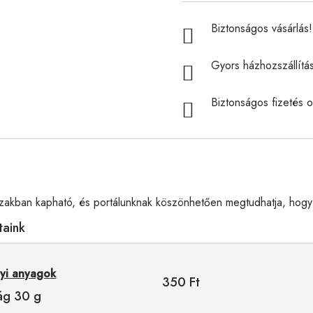
Biztonságos vásárlás! 
Gyors házhozszállítá
Biztonságos fizetés o
akban kapható, és portálunknak köszönhetően megtudhatja, hogy 
taink
nyi anyagok
350 Ft
ág 30 g