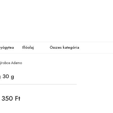
yógytea
Illóolaj
Összes kategória
výrobce Adamo
 30 g
350 Ft