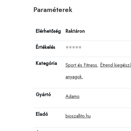
Paraméterek
Elérhetőség
Raktáron
Értékelés
⭐⭐⭐⭐⭐
Kategória
Sport és Fitness
,
Étrend kiegészí
anyagok
,
Gyártó
Adamo
Eladó
bioszallito.hu