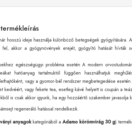
termékleírás
r hosszú ideje használja különböző betegségek gyógyítására. A
 fel, akkor a gyógynövények erejét, gyógyító hatását hívták s
yekhez egészségügyi probléma esetén A modern orvostudomány
eákat hatóanyag tartalmuktól függően használhatjuk meghűl
zelethajtóként, vagy a gyomor-bél rendszer megbetegedése esetén.
 kedvéért, vagy fekete tea, esetleg kávé helyett is csupán a teá
ekből is csak akkor igyunk, ha egy hozzáértő szakember javasolja 
ámsejt regeneráló hatással rendelkezik.
sványi anyagok
kategóriából a
Adamo körömvirág 30 g
) termék