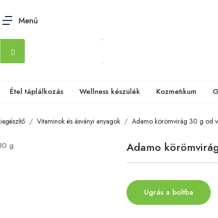
Menü
Étel táplálkozás
Wellness készülék
Kozmetikum
G
kiegészítő
Vitaminok és ásványi anyagok
Adamo körömvirág 30 g od 
Adamo körömvirág
Ugrás a boltba