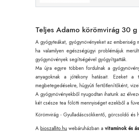
Teljes Adamo körömvirág 30 g 
A gyógyteákat, gyógynövényeket az emberiség má
ha valamilyen egészségügyi problémájuk merült
gyógynövények segítségével gyógyítgatták.
Ma újra egyre többen fordulnak a gyógynövén
anyagoknak a jótékony hatásait. Ezeket a t
megbetegedésekre, húgyúti fertőtlenítőként, vi
A gyógynövényekből nyugodtan ihatunk az élvezet
két csésze tea fölötti mennyiséget ezekből a füv
Körömvirág - Gyulladáscsökkentő, görcsoldó és h
A
bioszallito.hu
webáruházban a
vitaminok és á