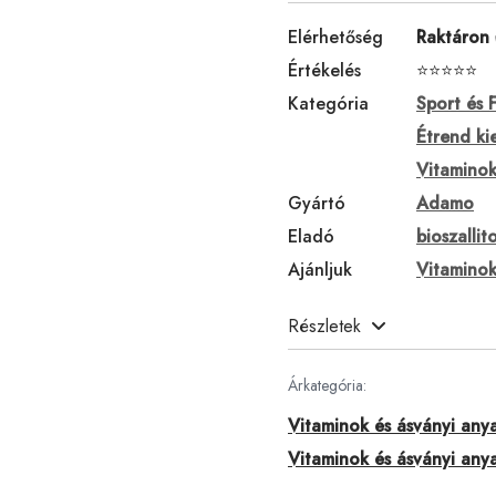
Elérhetőség
Raktáron
Értékelés
⭐⭐⭐⭐⭐
Kategória
Sport és F
Étrend ki
Vitaminok
Gyártó
Adamo
Eladó
bioszallit
Ajánljuk
Vitamino
Részletek
Árkategória:
Vitaminok és ásványi any
Vitaminok és ásványi any