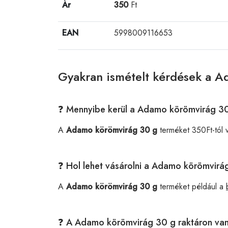
Ár
350
Ft
EAN
5998009116653
Gyakran ismételt kérdések a 
❓ Mennyibe kerül a Adamo körömvirág 3
A
Adamo körömvirág 30 g
terméket 350Ft-tól
❓ Hol lehet vásárolni a Adamo körömvirá
A
Adamo körömvirág 30 g
terméket például a
❓ A Adamo körömvirág 30 g raktáron va