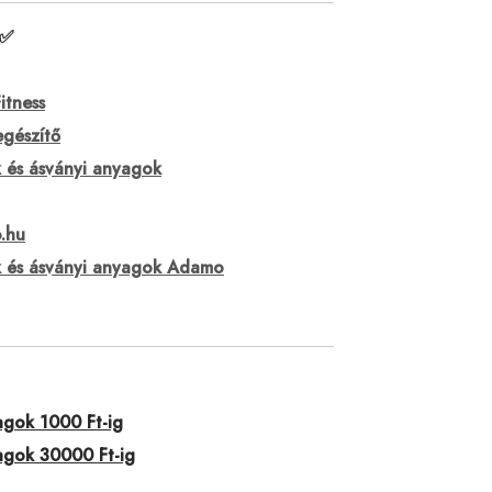
 ✅
itness
egészítő
 és ásványi anyagok
o.hu
k és ásványi anyagok Adamo
agok 1000 Ft-ig
agok 30000 Ft-ig