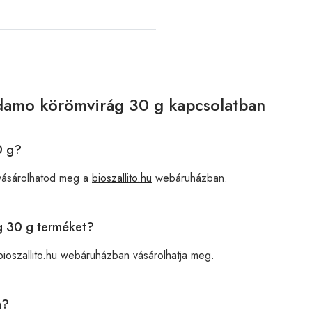
Adamo körömvirág 30 g kapcsolatban
0 g?
 vásárolhatod meg a
bioszallito.hu
webáruházban.
g 30 g terméket?
bioszallito.hu
webáruházban vásárolhatja meg.
n?