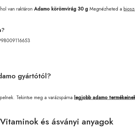
ahol van raktáron
Adamo körömvirág 30 g
Megnézheted a
biosza
a?
998009116653
damo gyártótól?
pelnek. Tekintse meg a varázspárna
legjobb adamo termékeine
 Vitaminok és ásványi anyagok