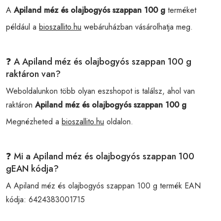
A
Apiland méz és olajbogyós szappan 100 g
terméket
például a
bioszallito.hu
webáruházban vásárolhatja meg.
❓ A Apiland méz és olajbogyós szappan 100 g
raktáron van?
Weboldalunkon több olyan eszshopot is találsz, ahol van
raktáron
Apiland méz és olajbogyós szappan 100 g
Megnézheted a
bioszallito.hu
oldalon.
❓ Mi a Apiland méz és olajbogyós szappan 100
gEAN kódja?
A Apiland méz és olajbogyós szappan 100 g termék EAN
kódja:
6424383001715