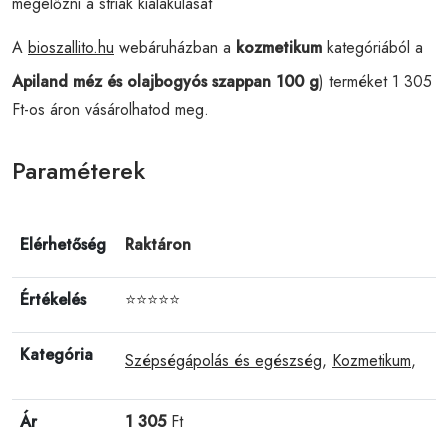
megelőzni a striák kialakulását
A
bioszallito.hu
webáruházban a
kozmetikum
kategóriából a
Apiland méz és olajbogyós szappan 100 g
) terméket 1 305
Ft-os áron vásárolhatod meg.
Paraméterek
Elérhetőség
Raktáron
Értékelés
⭐⭐⭐⭐⭐
Kategória
Szépségápolás és egészség
,
Kozmetikum
,
Ár
1 305
Ft