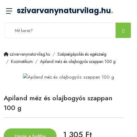
szivarvanynaturvilag.hu
.
szivarvanynaturvilag.hu
Szépségápolás és egészség
Kozmetikum
Apiland méz és olajbogyós szappan 100 g
Apiland méz és olajbogyós szappan
100 g
1 305 Ft
Ugrás a boltba