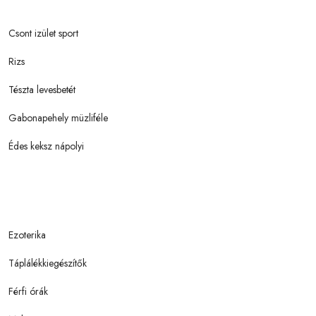
Csont izület sport
Rizs
Tészta levesbetét
Gabonapehely müzliféle
Édes keksz nápolyi
Ezoterika
Táplálékkiegészítők
Férfi órák