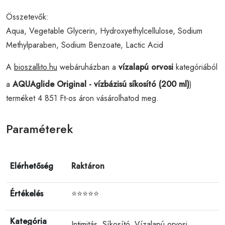
Összetevők:
Aqua, Vegetable Glycerin, Hydroxyethylcellulose, Sodium
Methylparaben, Sodium Benzoate, Lactic Acid
A
bioszallito.hu
webáruházban a
vízalapú orvosi
kategóriából
a
AQUAglide Original - vízbázisú síkosító (200 ml)
)
terméket 4 851 Ft-os áron vásárolhatod meg.
Paraméterek
Elérhetőség
Raktáron
Értékelés
⭐⭐⭐⭐⭐
Kategória
Intimitás
,
Síkosító
,
Vízalapú orvosi
,