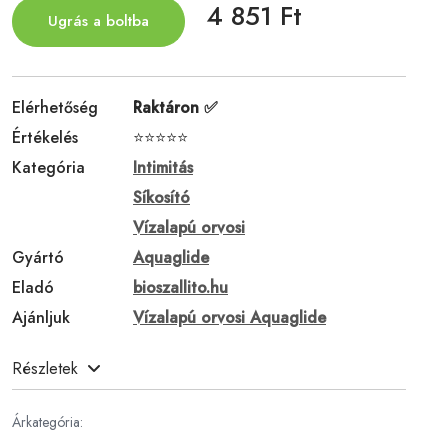
4 851 Ft
Ugrás a boltba
Elérhetőség
Raktáron ✅
Értékelés
⭐⭐⭐⭐⭐
Kategória
Intimitás
Síkosító
Vízalapú orvosi
Gyártó
Aquaglide
Eladó
bioszallito.hu
Ajánljuk
Vízalapú orvosi Aquaglide
Részletek
Árkategória: