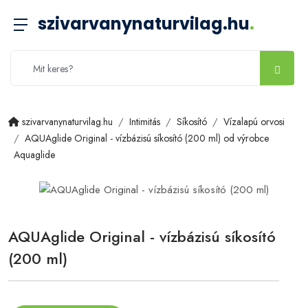
szivarvanynaturvilag.hu
.
szivarvanynaturvilag.hu
Intimitás
Síkosító
Vízalapú orvosi
AQUAglide Original - vízbázisú síkosító (200 ml) od výrobce
Aquaglide
AQUAglide Original - vízbázisú síkosító
(200 ml)