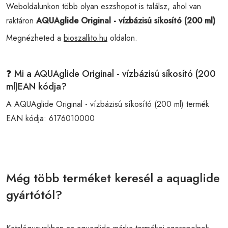
Weboldalunkon több olyan eszshopot is találsz, ahol van
raktáron
AQUAglide Original - vízbázisú síkosító (200 ml)
Megnézheted a
bioszallito.hu
oldalon.
❓ Mi a AQUAglide Original - vízbázisú síkosító (200
ml)EAN kódja?
A AQUAglide Original - vízbázisú síkosító (200 ml) termék
EAN kódja:
6176010000
Még több terméket keresél a aquaglide
gyártótól?