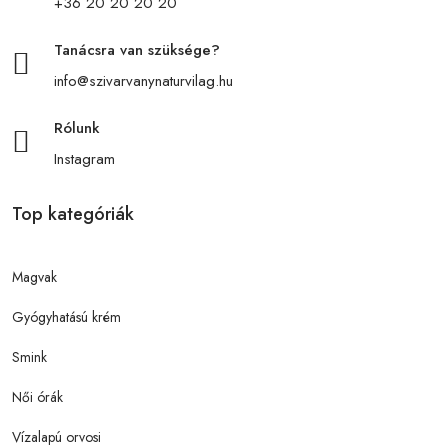
+36 20 20 20 20
Tanácsra van szüksége?
info@szivarvanynaturvilag.hu
Rólunk
Instagram
Top kategóriák
Magvak
Gyógyhatású krém
Smink
Női órák
Vízalapú orvosi