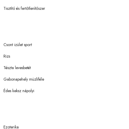
Tisztító és fertőtlenítőszer
Csont izület sport
Rizs
Tészta levesbetét
Gabonapehely müzliféle
Édes keksz nápolyi
Ezoterika