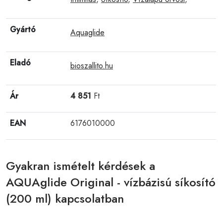
Gyártó
Aquaglide
Eladó
bioszallito.hu
Ár
4 851
Ft
EAN
6176010000
Gyakran ismételt kérdések a
AQUAglide Original - vízbázisú síkosító
(200 ml) kapcsolatban