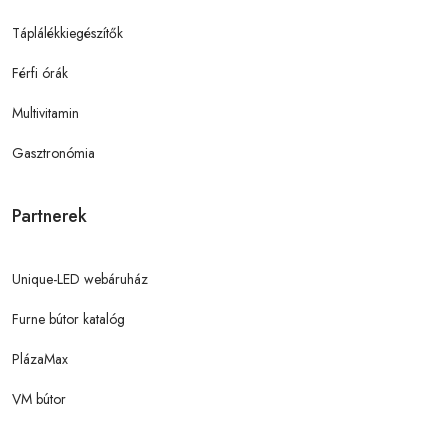
Táplálékkiegészítők
Férfi órák
Multivitamin
Gasztronómia
Partnerek
Unique-LED webáruház
Furne bútor katalóg
PlázaMax
VM bútor