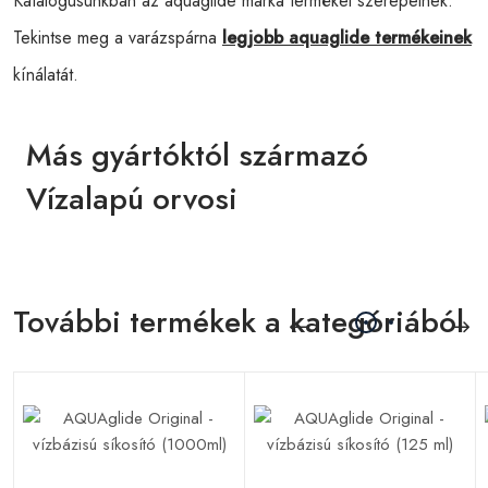
Katalógusunkban az aquaglide márka termékei szerepelnek.
Tekintse meg a varázspárna
legjobb aquaglide termékeinek
kínálatát.
Más gyártóktól származó
Vízalapú orvosi
További termékek a kategóriából