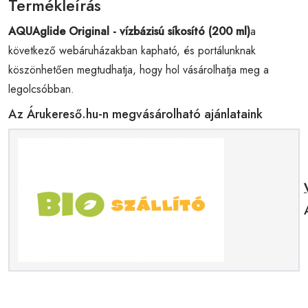
Termékleírás
AQUAglide Original - vízbázisú síkosító (200 ml)
a
következő webáruházakban kapható, és portálunknak
köszönhetően megtudhatja, hogy hol vásárolhatja meg a
legolcsóbban.
Az Árukereső.hu-n megvásárolható ajánlataink