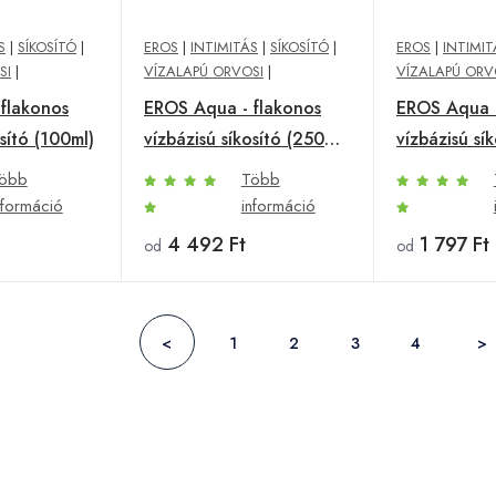
S
|
SÍKOSÍTÓ
|
EROS
|
INTIMITÁS
|
SÍKOSÍTÓ
|
EROS
|
INTIMIT
SI
|
VÍZALAPÚ ORVOSI
|
VÍZALAPÚ ORV
flakonos
EROS Aqua - flakonos
EROS Aqua -
osító (100ml)
vízbázisú síkosító (250
vízbázisú sík
ml)
öbb
Több
nformáció
információ
4 492 Ft
1 797 Ft
od
od
<
1
2
3
4
>