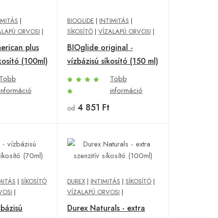
IMITÁS
|
BIOGLIDE
|
INTIMITÁS
|
ALAPÚ ORVOSI
|
SÍKOSÍTÓ
|
VÍZALAPÚ ORVOSI
|
erican plus
BIOglide original -
kosító (100ml)
vízbázisú síkosító (150 ml)
Több
Több
információ
információ
4 851 Ft
od
MITÁS
|
SÍKOSÍTÓ
DUREX
|
INTIMITÁS
|
SÍKOSÍTÓ
|
VOSI
|
VÍZALAPÚ ORVOSI
|
zbázisú
Durex Naturals - extra