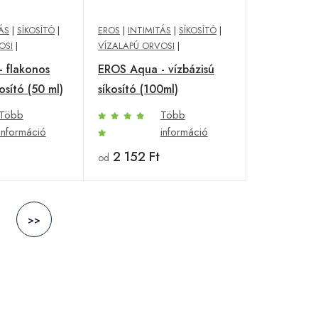
ÁS
|
SÍKOSÍTÓ
|
EROS
|
INTIMITÁS
|
SÍKOSÍTÓ
|
OSI
|
VÍZALAPÚ ORVOSI
|
 flakonos
EROS Aqua - vízbázisú
osító (50 ml)
síkosító (100ml)
Több
Több
információ
információ
2 152 Ft
od
>>