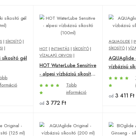
ÁS
|
SÍKOSÍTÓ
|
AQUAGLIDE
|
I
SI
|
SÍKOSÍTÓ
|
VÍZ
HOT
|
INTIMITÁS
|
SÍKOSÍTÓ
|
VÍZALAPÚ ORVOSI
|
i síkosító gél
AQUAglide 
HOT WaterLube Sensitive
vízbázisú sík
- alpesi vízbázisú síkosító
öbb
(100ml)
nformáció
Több
információ
3 411 Ft
od
3 772 Ft
od