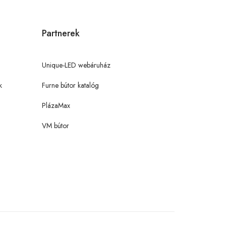
Partnerek
Unique-LED webáruház
k
Furne bútor katalóg
PlázaMax
VM bútor