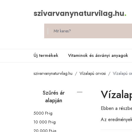
szivarvanynaturvilag.hu
.
Új termékek
Vitaminok és ásványi anyagok
szivarvanynaturvilag.hu
Vízalapú orvosi
Vízalapú o
Vízala
Szűrés ár
alapján
Ebben a részbe
5000 Ft-ig
Az eredménye
10 000 Ft-ig
20 000 Ft-ig