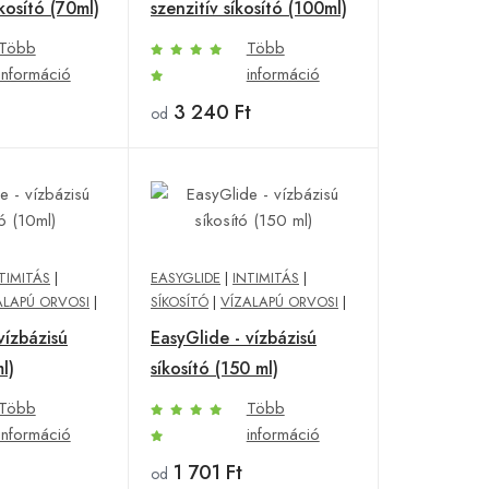
kosító (70ml)
szenzitív síkosító (100ml)
Több
Több
információ
információ
3 240 Ft
od
TIMITÁS
|
EASYGLIDE
|
INTIMITÁS
|
ALAPÚ ORVOSI
|
SÍKOSÍTÓ
|
VÍZALAPÚ ORVOSI
|
vízbázisú
EasyGlide - vízbázisú
l)
síkosító (150 ml)
Több
Több
információ
információ
1 701 Ft
od