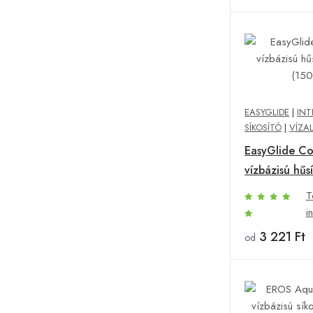
EASYGLIDE
|
INT
SÍKOSÍTÓ
|
VÍZA
EasyGlide Co
vízbázisú hűsí
(150 ml)
T
i
3 221 Ft
od