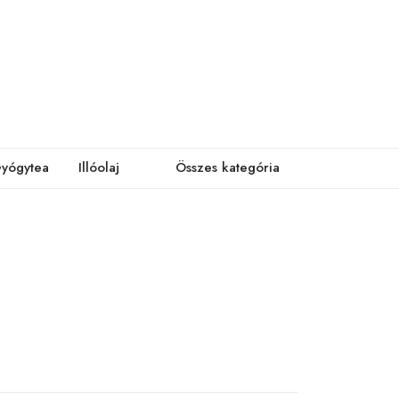
yógytea
Illóolaj
Összes kategória