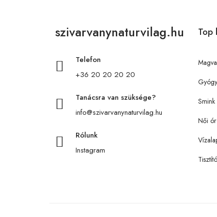
szivarvanynaturvilag.hu
Top 
Telefon
Magva
+36 20 20 20 20
Gyógy
Tanácsra van szüksége?
Smink
info@szivarvanynaturvilag.hu
Női ór
Rólunk
Vízala
Instagram
Tisztít