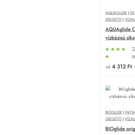
AQUAGLIDE
|
IN
SÍKOSÍTÓ
|
VÍZA
AQUAglide Or
vízbázisú síko
T
i
4 312 Ft
od
BIOGLIDE
|
INTI
SÍKOSÍTÓ
|
VÍZA
BIOglide orig