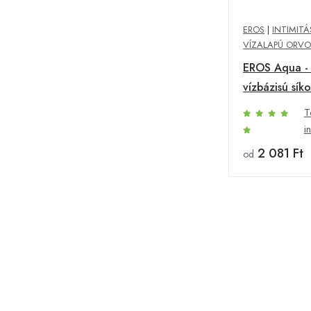
EROS
|
INTIMITÁ
VÍZALAPÚ ORVO
EROS Aqua - 
vízbázisú sík
T
i
2 081 Ft
od