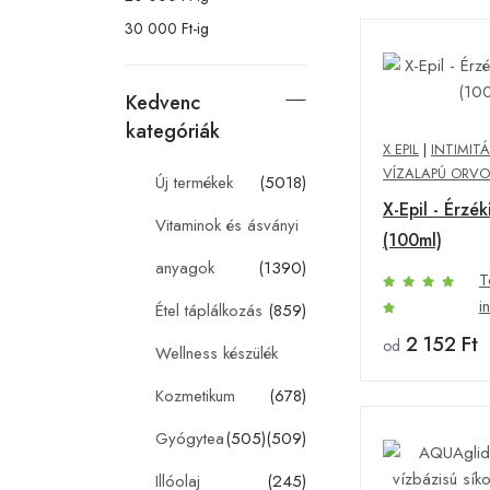
30 000 Ft-ig
Kedvenc
kategóriák
X EPIL
|
INTIMIT
VÍZALAPÚ ORVO
Új termékek
(5018)
X-Epil - Érzék
Vitaminok és ásványi
(100ml)
anyagok
(1390)
T
i
Étel táplálkozás
(859)
2 152 Ft
od
Wellness készülék
Kozmetikum
(678)
Gyógytea
(505)
(509)
Illóolaj
(245)