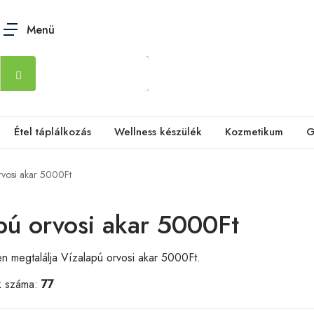
Menü
Étel táplálkozás
Wellness készülék
Kozmetikum
G
rvosi akar 5000Ft
pú orvosi akar 5000Ft
n megtalálja Vízalapú orvosi akar 5000Ft.
k száma:
77