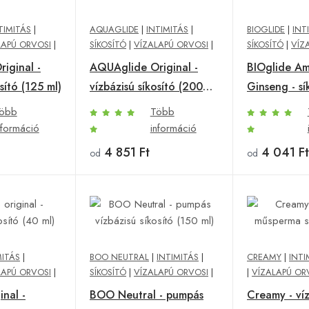
TIMITÁS
|
AQUAGLIDE
|
INTIMITÁS
|
BIOGLIDE
|
INT
LAPÚ ORVOSI
|
SÍKOSÍTÓ
|
VÍZALAPÚ ORVOSI
|
SÍKOSÍTÓ
|
VÍZ
iginal -
AQUAglide Original -
BIOglide Am
sító (125 ml)
vízbázisú síkosító (200
Ginseng - sí
ml)
öbb
Több
nformáció
információ
4 851 Ft
4 041 Ft
od
od
MITÁS
|
BOO NEUTRAL
|
INTIMITÁS
|
CREAMY
|
INTI
LAPÚ ORVOSI
|
SÍKOSÍTÓ
|
VÍZALAPÚ ORVOSI
|
|
VÍZALAPÚ OR
inal -
BOO Neutral - pumpás
Creamy - ví