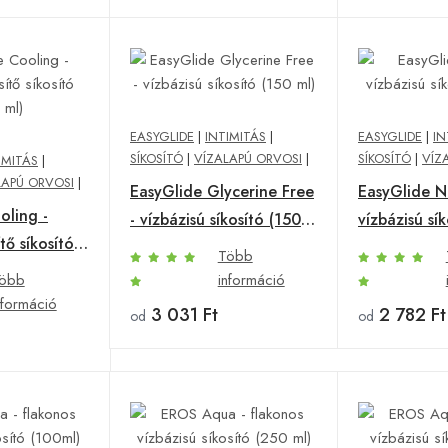
EASYGLIDE
|
INTIMITÁS
|
EASYGLIDE
|
IN
SÍKOSÍTÓ
|
VÍZALAPÚ ORVOSI
|
SÍKOSÍTÓ
|
VÍZ
IMITÁS
|
LAPÚ ORVOSI
|
EasyGlide Glycerine Free
EasyGlide Na
oling -
- vízbázisú síkosító (150
vízbázisú sí
tő síkosító
ml)
Több
öbb
információ
nformáció
3 031 Ft
2 782 Ft
od
od