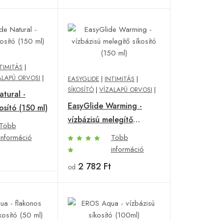
TIMITÁS
|
ALAPÚ ORVOSI
|
EASYGLIDE
|
INTIMITÁS
|
SÍKOSÍTÓ
|
VÍZALAPÚ ORVOSI
|
tural -
EasyGlide Warming -
kosító (150 ml)
vízbázisú melegítő
Több
síkosító (150 ml)
információ
Több
információ
2 782 Ft
od