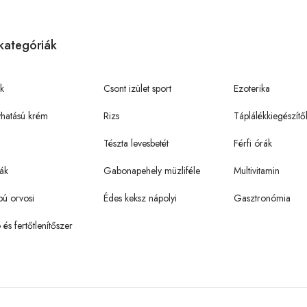
kategóriák
k
Csont izület sport
Ezoterika
hatású krém
Rizs
Táplálékkiegészítő
Tészta levesbetét
Férfi órák
ák
Gabonapehely müzliféle
Multivitamin
pú orvosi
Édes keksz nápolyi
Gasztronómia
ó és fertőtlenítőszer