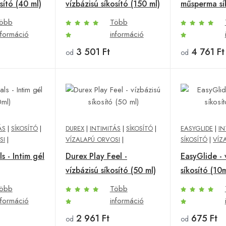
sító (40 ml)
vízbázisú síkosító (150 ml)
műsperma sí
öbb
Több
nformáció
információ
3 501 Ft
4 761 Ft
od
od
ÁS
|
SÍKOSÍTÓ
|
DUREX
|
INTIMITÁS
|
SÍKOSÍTÓ
|
EASYGLIDE
|
IN
SI
|
VÍZALAPÚ ORVOSI
|
SÍKOSÍTÓ
|
VÍZ
s - Intim gél
Durex Play Feel -
EasyGlide - 
vízbázisú síkosító (50 ml)
síkosító (10m
öbb
Több
nformáció
információ
2 961 Ft
675 Ft
od
od