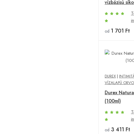
vízbázisú síko
T
i
1 701 Ft
od
DUREX
|
INTIMIT
VÍZALAPÚ ORVO
Durex Natural
(100ml)
T
i
3 411 Ft
od