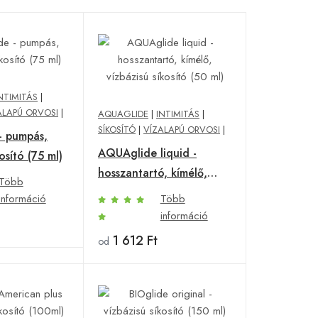
NTIMITÁS
|
ALAPÚ ORVOSI
|
AQUAGLIDE
|
INTIMITÁS
|
SÍKOSÍTÓ
|
VÍZALAPÚ ORVOSI
|
- pumpás,
AQUAglide liquid -
osító (75 ml)
hosszantartó, kímélő,
Több
vízbázisú síkosító (50 ml)
információ
Több
információ
1 612 Ft
od