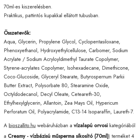
70ml-es kiszerelésben.
Praktikus, pattintós kupakkal ellátott tubusban.
Összetevők:
Aqua, Glycerin, Propylene Glycol, Cyclopentasiloxane,
Phenoxyethanol, Hydroxyethylcellulose, Carbomer, Sodium
Acrylate / Sodium Acryloyldimethyl Taurate Copolymer,
Styrene-acrylates Copolymer, Isohexadecane, Dimethicone,
Coco-Glucoside, Glyceryl Stearate, Butyrospernum Parkii
Butter Extract, Polysorbate 80, Stearamine Oxide,
Octyldodecanol, Decyl Oleate, Ceteareth-30,
Ethylhexylglycerin, Allantoin, Zea Mays Oil, Hypericum
Perforatum Oil, Polyacrylamide, C13-14 Isoparaffin, Laureth-7.
A
bioszallito.hu
webáruházban a
vízalapú orvosi
kategóriából
a
Creamy - vízbázisú műsperma síkosító (70ml)
) terméket 4