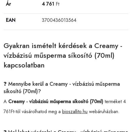
Ár
4 761
Ft
EAN
3700436013564
Gyakran ismételt kérdések a Creamy -
vízbázisú műsperma síkosító (70ml)
kapcsolatban
❓ Mennyibe kerül a Creamy - vízbázisú műsperma
síkosító (70ml)?
A
Creamy - vízbázisú műsperma síkosító (70ml)
terméket 4
761Ft-tól vásárolhatod meg a
bioszallito.hu
webáruházban.