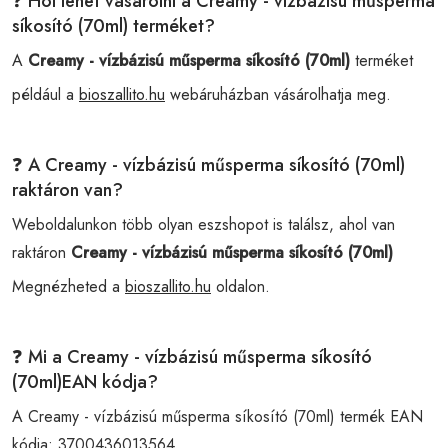
❓ Hol lehet vásárolni a Creamy - vízbázisú műsperma
síkosító (70ml) terméket?
A
Creamy - vízbázisú műsperma síkosító (70ml)
terméket
például a
bioszallito.hu
webáruházban vásárolhatja meg.
❓ A Creamy - vízbázisú műsperma síkosító (70ml)
raktáron van?
Weboldalunkon több olyan eszshopot is találsz, ahol van
raktáron
Creamy - vízbázisú műsperma síkosító (70ml)
Megnézheted a
bioszallito.hu
oldalon.
❓ Mi a Creamy - vízbázisú műsperma síkosító
(70ml)EAN kódja?
A Creamy - vízbázisú műsperma síkosító (70ml) termék EAN
kódja:
3700436013564