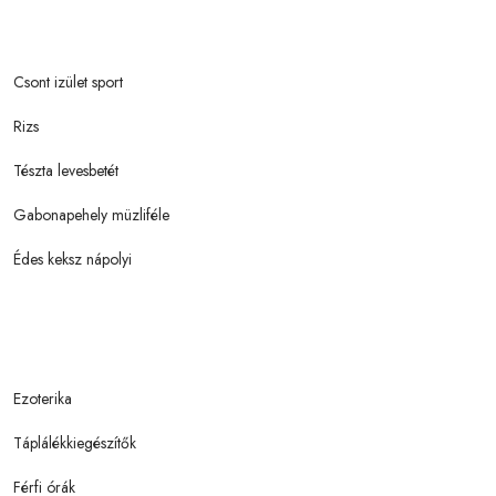
Csont izület sport
Rizs
Tészta levesbetét
Gabonapehely müzliféle
Édes keksz nápolyi
Ezoterika
Táplálékkiegészítők
Férfi órák