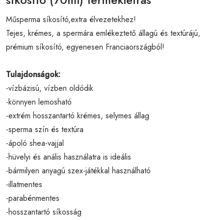
Műsperma síkosító,extra élvezetekhez!
Tejes, krémes, a spermára emlékeztető állagú és textúrájú,
prémium síkosító, egyenesen Franciaországból!
Tulajdonságok:
-vízbázisú, vízben oldódik
-könnyen lemosható
-extrém hosszantartó krémes, selymes állag
-sperma szín és textúra
-ápoló shea-vajjal
-hüvelyi és anális használatra is ideális
-bármilyen anyagú szex-játékkal használható
-illatmentes
-parabénmentes
-hosszantartó síkosság