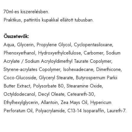
70ml-es kiszerelésben.
Praktikus, pattintós kupakkal ellátott tubusban.
Összetevők:
Aqua, Glycerin, Propylene Glycol, Cyclopentasiloxane,
Phenoxyethanol, Hydroxyethylcellulose, Carbomer, Sodium
Acrylate / Sodium Acryloyldimethyl Taurate Copolymer,
Styrene-acrylates Copolymer, Isohexadecane, Dimethicone,
Coco-Glucoside, Glyceryl Stearate, Butyrospernum Parkii
Butter Extract, Polysorbate 80, Stearamine Oxide,
Octyldodecanol, Decyl Oleate, Ceteareth-30,
Ethylhexylglycerin, Allantoin, Zea Mays Oil, Hypericum
Perforatum Oil, Polyacrylamide, C13-14 Isoparaffin, Laureth-7.