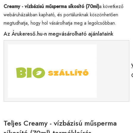
Creamy - vízbázisú műsperma síkosító (70ml)
a következő
webáruházakban kapható, és portálunknak köszönhetően
megtudhatja, hogy hol vásárolhatja meg a legolcsóbban.
Az Árukereső.hu-n megvásárolható ajánlataink
Teljes Creamy - vízbázisú műsperma
síkosító (70ml) termékleírás