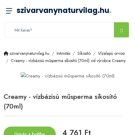
szivarvanynaturvilag.hu
.
szivarvanynaturvilag.hu
Intimitás
Síkosító
Vízalapú orvosi
Creamy - vízbázisú műsperma síkosító (70ml) od výrobce Creamy
Creamy - vízbázisú műsperma síkosító
(70ml)
4 761 Ft
Ugrás a boltba