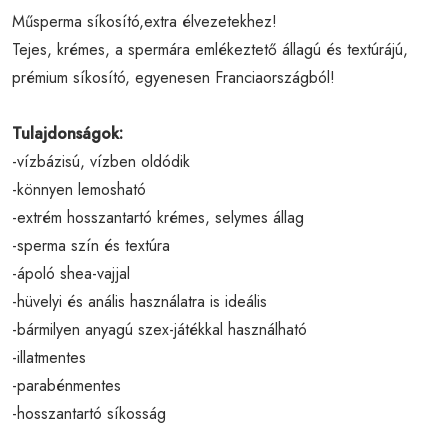
Műsperma síkosító,extra élvezetekhez!
Tejes, krémes, a spermára emlékeztető állagú és textúrájú,
prémium síkosító, egyenesen Franciaországból!
Tulajdonságok:
-vízbázisú, vízben oldódik
-könnyen lemosható
-extrém hosszantartó krémes, selymes állag
-sperma szín és textúra
-ápoló shea-vajjal
-hüvelyi és anális használatra is ideális
-bármilyen anyagú szex-játékkal használható
-illatmentes
-parabénmentes
-hosszantartó síkosság