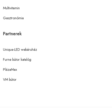
Multivitamin
Gasztronómia
Partnerek
Unique-LED webáruház
Furne bútor katalóg
PlázaMax
VM bútor