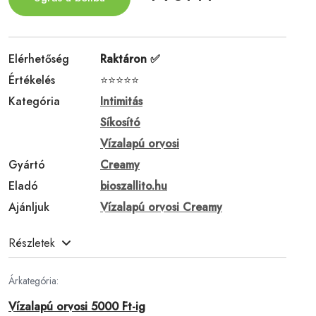
Elérhetőség
Raktáron ✅
Értékelés
⭐⭐⭐⭐⭐
Kategória
Intimitás
Síkosító
Vízalapú orvosi
Gyártó
Creamy
Eladó
bioszallito.hu
Ajánljuk
Vízalapú orvosi Creamy
Részletek
Árkategória:
Vízalapú orvosi 5000 Ft-ig