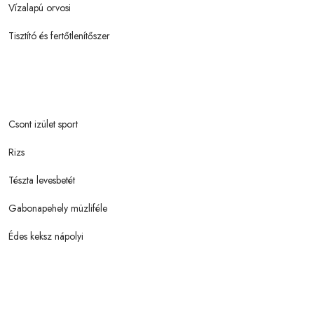
Vízalapú orvosi
Tisztító és fertőtlenítőszer
Csont izület sport
Rizs
Tészta levesbetét
Gabonapehely müzliféle
Édes keksz nápolyi