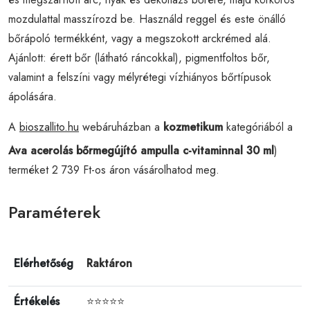
mozdulattal masszírozd be. Használd reggel és este önálló
bőrápoló termékként, vagy a megszokott arckrémed alá.
Ajánlott: érett bőr (látható ráncokkal), pigmentfoltos bőr,
valamint a felszíni vagy mélyrétegi vízhiányos bőrtípusok
ápolására.
A
bioszallito.hu
webáruházban a
kozmetikum
kategóriából a
Ava acerolás bőrmegújító ampulla c-vitaminnal 30 ml
)
terméket 2 739 Ft-os áron vásárolhatod meg.
Paraméterek
Elérhetőség
Raktáron
Értékelés
⭐⭐⭐⭐⭐