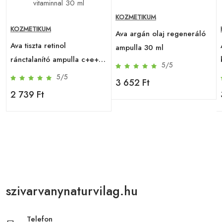
KOZMETIKUM
KOZMETIKUM
Ava argán olaj regeneráló
Ava tiszta retinol
ampulla 30 ml
ránctalanító ampulla c+e+f
5/5
vitaminnal 30 ml
5/5
3 652 Ft
2 739 Ft
szivarvanynaturvilag.hu
Telefon