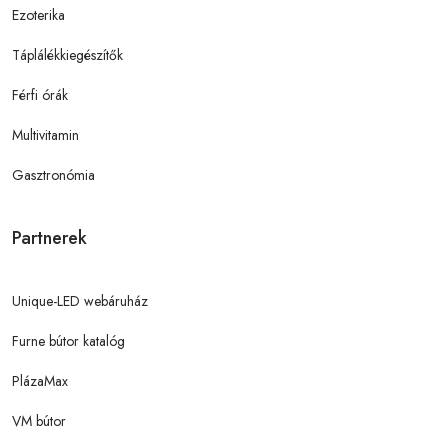
Ezoterika
Táplálékkiegészítők
Férfi órák
Multivitamin
Gasztronómia
Partnerek
Unique-LED webáruház
Furne bútor katalóg
PlázaMax
VM bútor