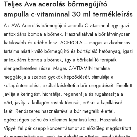
Teljes Ava acerolás bőrmegújító
ampulla c-vitaminnal 30 ml termékleírás
Az AVA Acerolás bőrmegújító ampulla C-vitaminnal egy igazi
antioxidáns bomba a bőrnek. Használatával a bőr látványosan
fiatalosabb és üdébb lesz. ACEROLA – magas aszkorbinsav
tartalma miatt kiváló bőrmegújító és bőrtápláló hatóanyag; igazi
antioxidáns bomba a bőrnek, így a bőrfiatalító terápiák
elengedhetetlen része. Magas C-VITAMIN tartalma
meggátolja a szabad gyökök képződését, stimulálja a
kollagéntermelést, ezáltal késlelteti a bőr öregedését. Emellett
javítja a keringést, hidratálja, regenerálja és rugalmasítja a
bőrt, javítja a kollagén rostok tónusát, erősíti a kapillárisok
falát. Rendszeres használatával a bőr megtelik élettel,
egészséges színű és kellemes tapintású lesz. Használata:
Vigyél fel pár csepp koncentrátumot az előzőleg megtisztított
és megszárított arc, nyak és dekoltázs bőrére, majd körkörös