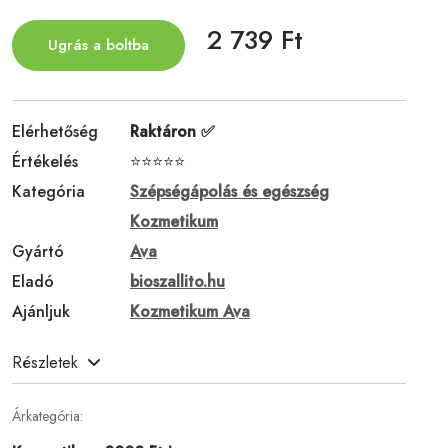
2 739 Ft
Ugrás a boltba
Elérhetőség
Raktáron ✅
Értékelés
⭐⭐⭐⭐⭐
Kategória
Szépségápolás és egészség
Kozmetikum
Gyártó
Ava
Eladó
bioszallito.hu
Ajánljuk
Kozmetikum Ava
Részletek
Árkategória: