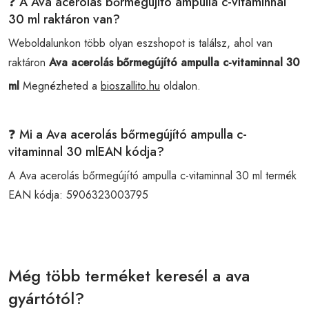
❓ A Ava acerolás bőrmegújító ampulla c-vitaminnal
30 ml raktáron van?
Weboldalunkon több olyan eszshopot is találsz, ahol van
raktáron
Ava acerolás bőrmegújító ampulla c-vitaminnal 30
ml
Megnézheted a
bioszallito.hu
oldalon.
❓ Mi a Ava acerolás bőrmegújító ampulla c-
vitaminnal 30 mlEAN kódja?
A Ava acerolás bőrmegújító ampulla c-vitaminnal 30 ml termék
EAN kódja:
5906323003795
Még több terméket keresél a ava
gyártótól?