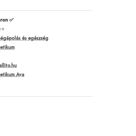
áron ✅
⭐⭐
égápolás és egészség
etikum
allito.hu
etikum Ava