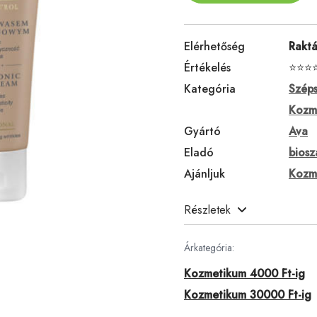
Elérhetőség
Rakt
Értékelés
⭐⭐⭐
Kategória
Széps
Kozm
Gyártó
Ava
Eladó
biosz
Ajánljuk
Kozm
Részletek
Árkategória:
Kozmetikum 4000 Ft-ig
Kozmetikum 30000 Ft-ig