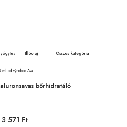
yógytea
Illóolaj
Összes kategória
0 ml od výrobce Ava
aluronsavas bőrhidratáló
3 571 Ft