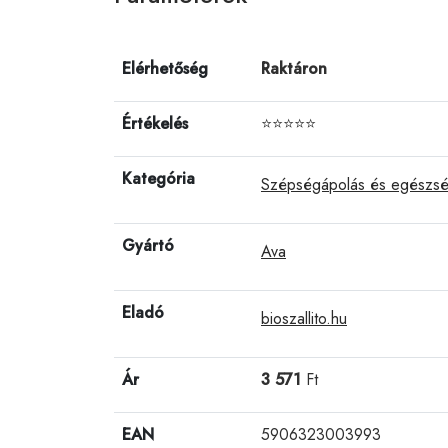
Elérhetőség
Raktáron
Értékelés
⭐⭐⭐⭐⭐
Kategória
Szépségápolás és egészs
Gyártó
Ava
Eladó
bioszallito.hu
Ár
3 571
Ft
EAN
5906323003993