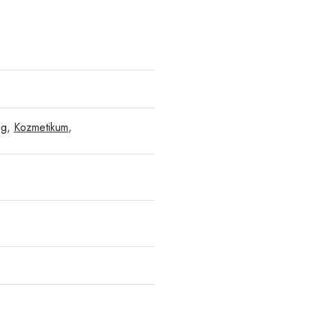
ég
,
Kozmetikum
,