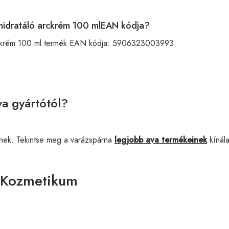
rhidratáló arckrém 100 mlEAN kódja?
rckrém 100 ml termék EAN kódja:
5906323003993
a gyártótól?
nek. Tekintse meg a varázspárna
legjobb ava termékeinek
kínála
 Kozmetikum