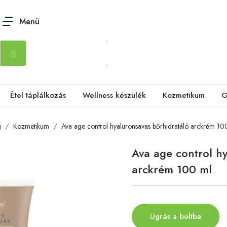
Menü
Étel táplálkozás
Wellness készülék
Kozmetikum
G
g
Kozmetikum
Ava age control hyaluronsavas bőrhidratáló arckrém 10
Ava age control hy
arckrém 100 ml
Ugrás a boltba