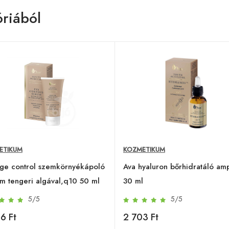
riából
ETIKUM
KOZMETIKUM
ge control szemkörnyékápoló
Ava hyaluron bőrhidratáló amp
m tengeri algával,q10 50 ml
30 ml
5/5
5/5
6 Ft
2 703 Ft