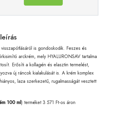
leírás
 visszapótlásáról is gondoskodik. Feszes és
 bőrkisimító arckrém, mely HYALURONSAV tartalma
osít. Erősíti a kollagén és elasztin termelést,
ályozva új ráncok kialakulását is. A krém komplex
zhiányos, laza szerkezetű, rugalmasságát vesztett
rém 100 ml
) terméket 3 571 Ft-os áron