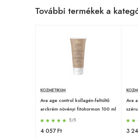
További termékek a kategó
KOZMETIKUM
KOZM
Ava age control kollagén-feltöltő
Ava a
arckrém növényi fitohormon 100 ml
széru
5/5
4 057 Ft
3 24