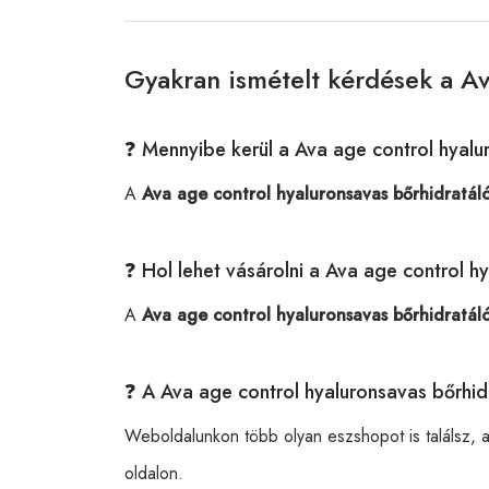
Gyakran ismételt kérdések a Av
❓ Mennyibe kerül a Ava age control hyal
A
Ava age control hyaluronsavas bőrhidratál
❓ Hol lehet vásárolni a Ava age control 
A
Ava age control hyaluronsavas bőrhidratál
❓ A Ava age control hyaluronsavas bőrhid
Weboldalunkon több olyan eszshopot is találsz, 
oldalon.