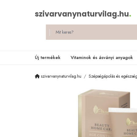
szivarvanynaturvilag.hu
.
Új termékek
Vitaminok és ásványi anyagok
szivarvanynaturvilag.hu
Szépségápolás és egészsé