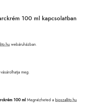
 arckrém 100 ml kapcsolatban
lito.hu
webáruházban.
ásárolhatja meg.
arckrém 100 ml
Megnézheted a
bioszallito.hu