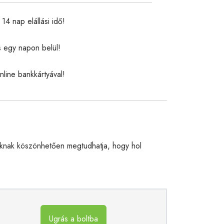
14 nap elállási idő!
s egy napon belül!
nline bankkártyával!
knak köszönhetően megtudhatja, hogy hol
Ugrás a boltba