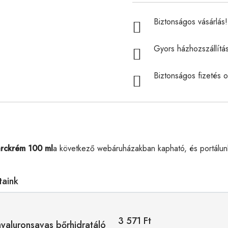
Biztonságos vásárlás! 
Gyors házhozszállítá
Biztonságos fizetés o
arckrém 100 ml
a következő webáruházakban kapható, és portálun
taink
3 571 Ft
hyaluronsavas bőrhidratáló