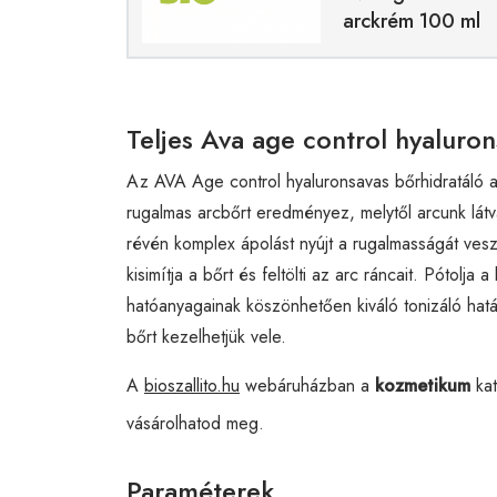
arckrém 100 ml
Teljes Ava age control hyaluro
Az AVA Age control hyaluronsavas bőrhidratáló a
rugalmas arcbőrt eredményez, melytől arcunk lát
révén komplex ápolást nyújt a rugalmasságát veszte
kisimítja a bőrt és feltölti az arc ráncait. Pótolj
hatóanyagainak köszönhetően kiváló tonizáló hatás
bőrt kezelhetjük vele.
A
bioszallito.hu
webáruházban a
kozmetikum
kat
vásárolhatod meg.
Paraméterek