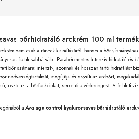
nsavas bőrhidratáló arckrém 100 ml termék
rckrém nem csak a ráncok kisimításáról, hanem a bőr vízhiányának
ványosan fiatalosabbá válik. Parabénmentes Intenzív hidratáló és
tt bőr számára: intenzív, azonnali és hosszan tartó hidratálást bizt
a a bőr nedvességtartalmát, megújítja és erősíti az arcbőrt, megakad
ú, ösztönzi a bőrfunkciókat, serkenti a vérkeringést. A felületi ví
egóriából a
Ava age control hyaluronsavas bőrhidratáló arck