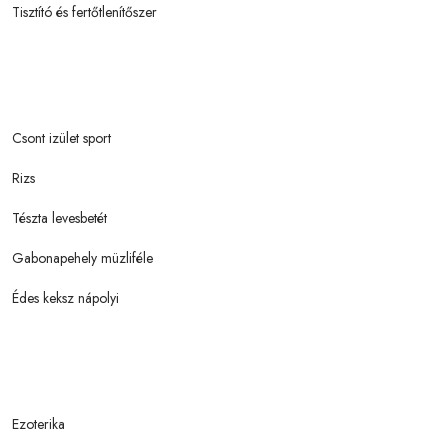
Tisztító és fertőtlenítőszer
Csont izület sport
Rizs
Tészta levesbetét
Gabonapehely müzliféle
Édes keksz nápolyi
Ezoterika