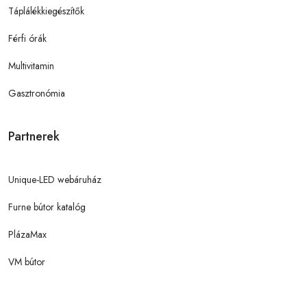
Táplálékkiegészítők
Férfi órák
Multivitamin
Gasztronómia
Partnerek
Unique-LED webáruház
Furne bútor katalóg
PlázaMax
VM bútor