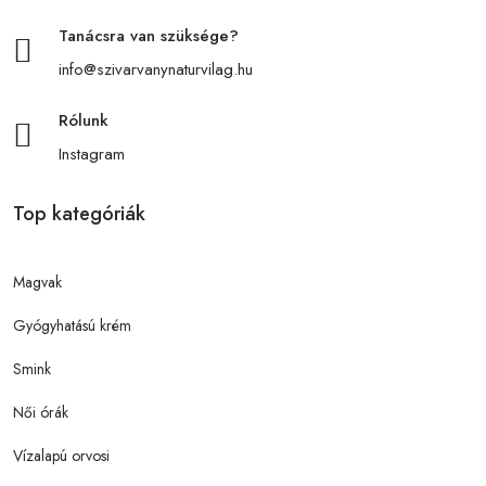
Tanácsra van szüksége?
info@szivarvanynaturvilag.hu
Rólunk
Instagram
Top kategóriák
Magvak
Gyógyhatású krém
Smink
Női órák
Vízalapú orvosi