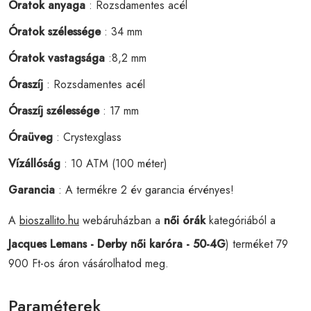
Óratok anyaga
: Rozsdamentes acél
Óratok szélessége
: 34 mm
Óratok vastagsága
:8,2 mm
Óraszíj
: Rozsdamentes acél
Óraszíj szélessége
: 17 mm
Óraüveg
: Crystexglass
Vízállóság
: 10 ATM (100 méter)
Garancia
: A termékre 2 év garancia érvényes!
A
bioszallito.hu
webáruházban a
női órák
kategóriából a
Jacques Lemans - Derby női karóra - 50-4G
) terméket 79
900 Ft-os áron vásárolhatod meg.
Paraméterek