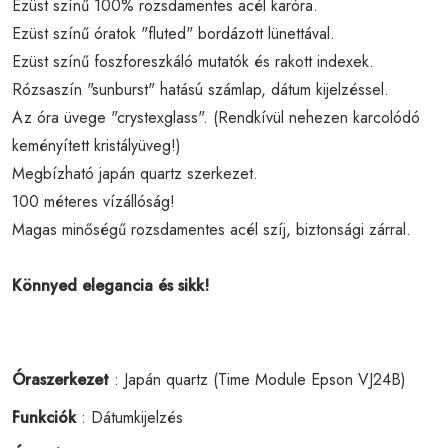
Ezüst színű 100% rozsdamentes acél karóra.
Ezüst színű óratok "fluted" bordázott lünettával.
Ezüst színű foszforeszkáló mutatók és rakott indexek.
Rózsaszín "sunburst" hatású számlap, dátum kijelzéssel.
Az óra üvege "crystexglass". (Rendkívül nehezen karcolódó
keményített kristályüveg!)
Megbízható japán quartz szerkezet.
100 méteres vízállóság!
Magas minőségű rozsdamentes acél szíj, biztonsági zárral.
Könnyed elegancia és sikk!
Óraszerkezet
: Japán quartz (Time Module Epson VJ24B)
Funkciók
: Dátumkijelzés