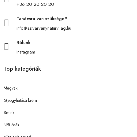
+36 20 20 20 20
Tanácsra van szüksége?
info@szivarvanynaturvilag.hu
Rólunk
Instagram
Top kategóriák
Magvak
Gyógyhatású krém
Smink
Női órák
Vízalapú orvosi