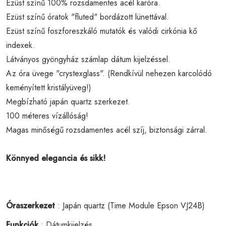
Ezüst színű 100% rozsdamentes acél karóra.
Ezüst színű óratok "fluted" bordázott lünettával.
Ezüst színű foszforeszkáló mutatók és valódi cirkónia kő
indexek.
Látványos gyöngyház számlap dátum kijelzéssel.
Az óra üvege "crystexglass". (Rendkívül nehezen karcolódó
keményített kristályüveg!)
Megbízható japán quartz szerkezet.
100 méteres vízállóság!
Magas minőségű rozsdamentes acél szíj, biztonsági zárral.
Könnyed elegancia és sikk!
Óraszerkezet
: Japán quartz (Time Module Epson VJ24B)
Funkciók
: Dátumkijelzés