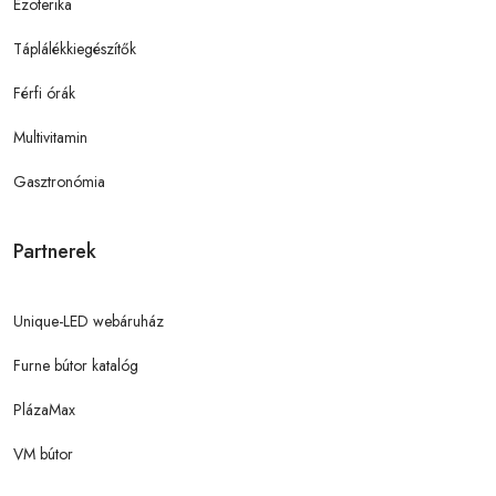
Ezoterika
Táplálékkiegészítők
Férfi órák
Multivitamin
Gasztronómia
Partnerek
Unique-LED webáruház
Furne bútor katalóg
PlázaMax
VM bútor