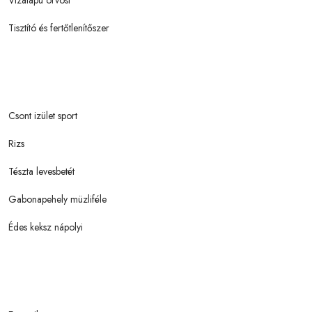
Tisztító és fertőtlenítőszer
Csont izület sport
Rizs
Tészta levesbetét
Gabonapehely müzliféle
Édes keksz nápolyi