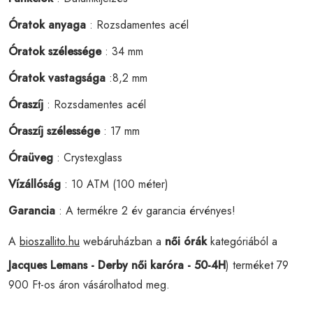
Óratok anyaga
: Rozsdamentes acél
Óratok szélessége
: 34 mm
Óratok vastagsága
:8,2 mm
Óraszíj
: Rozsdamentes acél
Óraszíj szélessége
: 17 mm
Óraüveg
: Crystexglass
Vízállóság
: 10 ATM (100 méter)
Garancia
: A termékre 2 év garancia érvényes!
A
bioszallito.hu
webáruházban a
női órák
kategóriából a
Jacques Lemans - Derby női karóra - 50-4H
) terméket 79
900 Ft-os áron vásárolhatod meg.