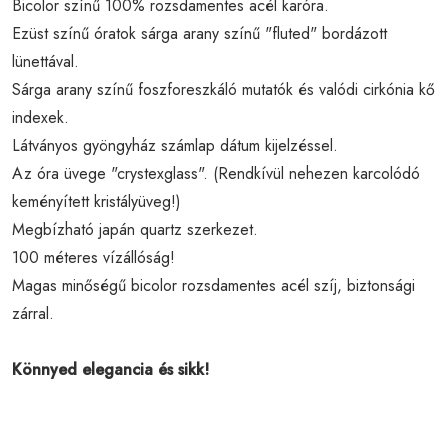
Bicolor színű 100% rozsdamentes acél karóra.
Ezüst színű óratok sárga arany színű "fluted" bordázott
lünettával.
Sárga arany színű foszforeszkáló mutatók és valódi cirkónia kő
indexek.
Látványos gyöngyház számlap dátum kijelzéssel.
Az óra üvege "crystexglass". (Rendkívül nehezen karcolódó
keményített kristályüveg!)
Megbízható japán quartz szerkezet.
100 méteres vízállóság!
Magas minőségű bicolor rozsdamentes acél szíj, biztonsági
zárral.
Könnyed elegancia és sikk!