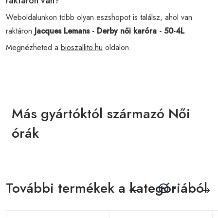
raktáron van?
Weboldalunkon több olyan eszshopot is találsz, ahol van
raktáron
Jacques Lemans - Derby női karóra - 50-4L
Megnézheted a
bioszallito.hu
oldalon.
Más gyártóktól származó Női
órák
További termékek a kategóriából