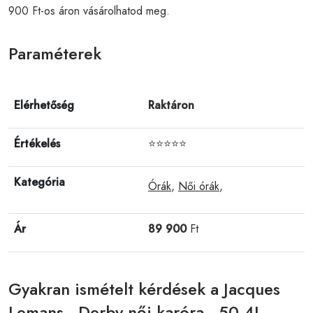
900 Ft-os áron vásárolhatod meg.
Paraméterek
Elérhetőség
Raktáron
Értékelés
⭐⭐⭐⭐⭐
Kategória
Órák
,
Női órák
,
Ár
89 900
Ft
Gyakran ismételt kérdések a Jacques
Lemans - Derby női karóra - 50-4L