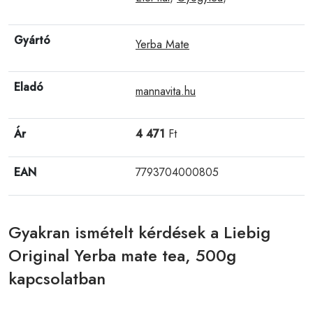
Gyártó
Yerba Mate
Eladó
mannavita.hu
Ár
4 471
Ft
EAN
7793704000805
Gyakran ismételt kérdések a Liebig
Original Yerba mate tea, 500g
kapcsolatban