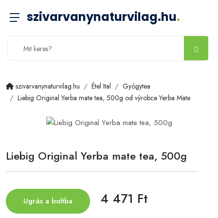
szivarvanynaturvilag.hu
.
szivarvanynaturvilag.hu
Étel Ital
Gyógytea
Liebig Original Yerba mate tea, 500g od výrobce Yerba Mate
Liebig Original Yerba mate tea, 500g
4 471 Ft
Ugrás a boltba