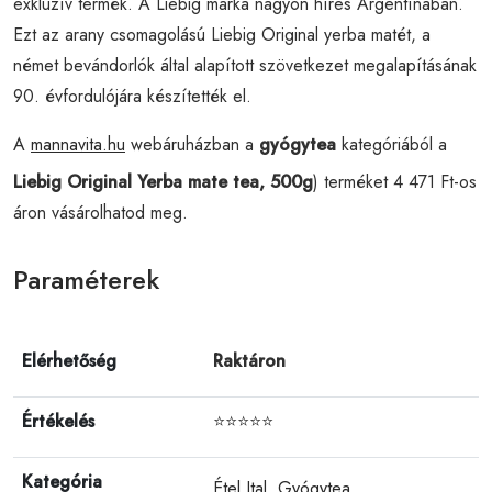
exkluzív termék. A Liebig márka nagyon híres Argentínában.
Ezt az arany csomagolású Liebig Original yerba matét, a
német bevándorlók által alapított szövetkezet megalapításának
90. évfordulójára készítették el.
A
mannavita.hu
webáruházban a
gyógytea
kategóriából a
Liebig Original Yerba mate tea, 500g
) terméket 4 471 Ft-os
áron vásárolhatod meg.
Paraméterek
Elérhetőség
Raktáron
Értékelés
⭐⭐⭐⭐⭐
Kategória
Étel Ital
,
Gyógytea
,