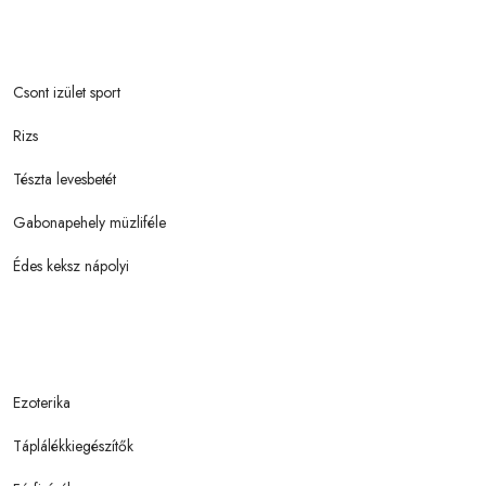
Csont izület sport
Rizs
Tészta levesbetét
Gabonapehely müzliféle
Édes keksz nápolyi
Ezoterika
Táplálékkiegészítők