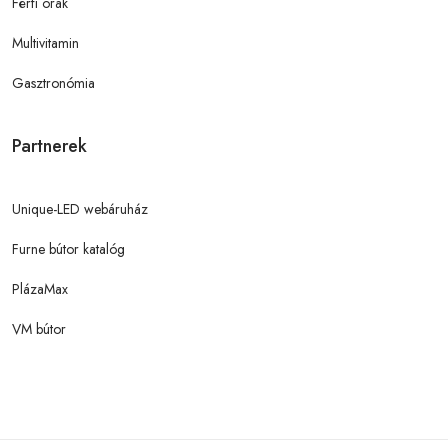
Férfi órák
Multivitamin
Gasztronómia
Partnerek
Unique-LED webáruház
Furne bútor katalóg
PlázaMax
VM bútor